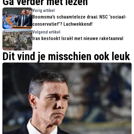
Ga verder met lezen
Vorig artikel
Boomsma’s schaamteloze draai: NSC ‘sociaal-
conservatief’? Lachwekkend!
Volgend artikel
Iran bestookt Israël met nieuwe raketaanval
Dit vind je misschien ook leuk