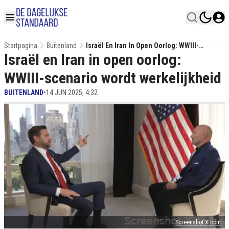
Startpagina
Buitenland
Israël En Iran In Open Oorlog: WWIII-
Israël en Iran in open oorlog:
Scenario Wordt Werkelijkheid
WWIII-scenario wordt werkelijkheid
BUITENLAND
•
14 JUN 2025, 4:32
Screenshot X.com