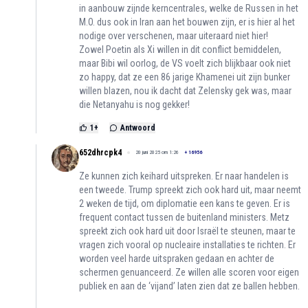
in aanbouw zijnde kerncentrales, welke de Russen in het
M.O. dus ook in Iran aan het bouwen zijn, er is hier al het
nodige over verschenen, maar uiteraard niet hier!
Zowel Poetin als Xi willen in dit conflict bemiddelen,
maar Bibi wil oorlog, de VS voelt zich blijkbaar ook niet
zo happy, dat ze een 86 jarige Khamenei uit zijn bunker
willen blazen, nou ik dacht dat Zelensky gek was, maar
die Netanyahu is nog gekker!
1
+
Antwoord
652dhrcpk4
20 juni 2025 om 1:26
+
16956
Ze kunnen zich keihard uitspreken. Er naar handelen is
een tweede. Trump spreekt zich ook hard uit, maar neemt
2 weken de tijd, om diplomatie een kans te geven. Er is
frequent contact tussen de buitenland ministers. Metz
spreekt zich ook hard uit door Israël te steunen, maar te
vragen zich vooral op nucleaire installaties te richten. Er
worden veel harde uitspraken gedaan en achter de
schermen genuanceerd. Ze willen alle scoren voor eigen
publiek en aan de ‘vijand’ laten zien dat ze ballen hebben.