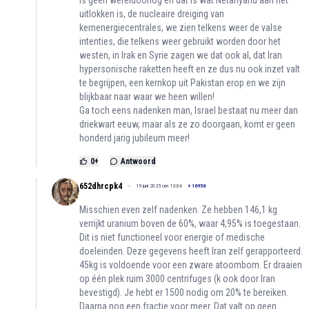
uitlokken is, de nucleaire dreiging van
kernenergiecentrales, we zien telkens weer de valse
intenties, die telkens weer gebruikt worden door het
westen, in Irak en Syrie zagen we dat ook al, dat Iran
hypersonische raketten heeft en ze dus nu ook inzet valt
te begrijpen, een kernkop uit Pakistan erop en we zijn
blijkbaar naar waar we heen willen!
Ga toch eens nadenken man, Israel bestaat nu meer dan
driekwart eeuw, maar als ze zo doorgaan, komt er geen
honderd jarig jubileum meer!
0
+
Antwoord
652dhrcpk4
19 juni 2025 om 13:04
+
16956
Misschien even zelf nadenken. Ze hebben 146,1 kg
verrijkt uranium boven de 60%, waar 4,95% is toegestaan.
Dit is niet functioneel voor energie of medische
doeleinden. Deze gegevens heeft Iran zelf gerapporteerd.
45kg is voldoende voor een zware atoombom. Er draaien
op één plek ruim 3000 centrifuges (k ook door Iran
bevestigd). Je hebt er 1500 nodig om 20% te bereiken.
Daarna nog een fractie voor meer. Dat valt op geen