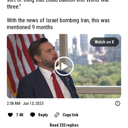
three.”

With the news of Israel bombing Iran, this was 
mentioned 9 months
Watch on X
2:38 AM · Jun 13, 2025
7.4K
Reply
Copy link
Read 233 replies