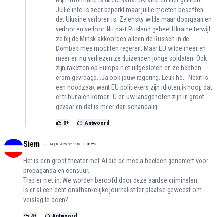
Jullie info is zeer beperkt maar jullie moeten beseffen
dat Ukraine verloren is. Zelensky wilde maar doorgaan en
verloor en verloor. Nu pakt Rusland geheel Ukraine terwijl
ze bij de Minsk akkoorden alleen de Russen in de
Dombas mee mochten regeren. Maar EU wilde meer en
meer en nu verliezen ze duizenden jonge soldaten. Ook
zijn raketten op Europa niet uitgesloten en ze hebben
erom gevraagd...Ja ook jouw regering. Leuk hè... Nexit is
een noodzaak want EU politiekers zijn idioten,ik hoop dat
er tribunalen komen. U en uw landgenoten zijn in groot
gevaar en dat is meer dan schandalig.
0
+
Antwoord
Siem
14 juni 2025 om 9:35
+
31269
Het is een groot theater met AI die de media beelden genereert voor
propaganda en censuur.
Trap er niet in. We worden beroofd door deze aardse criminelen.
Is er al een echt onafhankelijke journalist ter plaatse geweest om
verslag te doen?
4
+
Antwoord