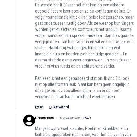
De wereld heeft 30 jaar het met Iran op een akkoord
gegooid. Iedere keer gooien ze de kont tegen de krib. Er
volgt internationale kritiek. Iran beloofd beterschap, maar
gaat ondertussen rustig door. Als ze weer op hun vingers
worden getikt, zetten ze controleurs het land uit. Daarna
volgen sancties. Iran spreekt harde taal. Sancties gaan te
veel pijn doen. Iran bind weer in en wil een nieuw akkoord
sluiten. Haakt nog wat puntjes binnen, krijgen wat
financiële hulp en houden zich een tijdje gedeisd…. En
daarna start de game weer opnieuw op. En ondertussen
vreet het virus rustig op de achtergrond verder.
Een keer is het een gepasseerd station. Ik vind Bibi ook
niet op alle fronten leuk. Maar kan hem geen ongelijk in
deze geven. Ik vrees alleen dat hij zich er op heeft
verkeken dat Iran Israël ook hard weet te raken.
0
+
Antwoord
Dreamteam
19 juni 2025 om 22:04
+
93273
Man je loopt vreselijk achter, Poetin en Xi hebben zich
keihard uitgesproken naar Israel, voor het aanvallen van