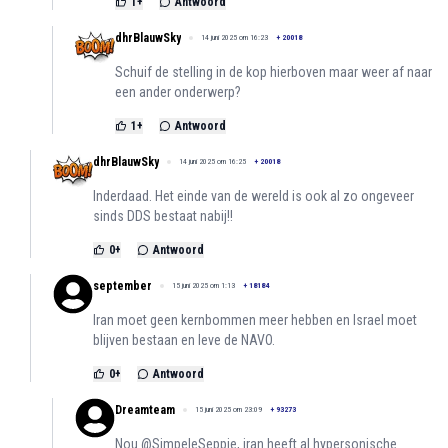
1
+
Antwoord
dhrBlauwSky
14 juni 2025 om 16:23
+
20018
Schuif de stelling in de kop hierboven maar weer af naar
een ander onderwerp?
1
+
Antwoord
dhrBlauwSky
14 juni 2025 om 16:25
+
20018
Inderdaad. Het einde van de wereld is ook al zo ongeveer
sinds DDS bestaat nabij!!
0
+
Antwoord
september
15 juni 2025 om 1:13
+
18184
Iran moet geen kernbommen meer hebben en Israel moet
blijven bestaan en leve de NAVO.
0
+
Antwoord
Dreamteam
15 juni 2025 om 23:09
+
93273
Nou @SimpeleSeppie, iran heeft al hypersonische