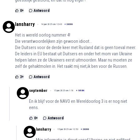
0
+
Antwoord
lansharry
14 juni 2025 om 12:43
+
26306
Het is wereld oorlog nummer 4!
Die verantwoordelijken zijn gewoon idioot...
Die Duitsers voor de derde keer met Rusland dat is geen toeval meer.
De leiders in EU bestaat uit Duitsers en onder het mom van Ukraine
helpen laten ze de Ukrainers eerst uitmoorden. Maar nu moeten ze
zelf de gehaktmolen in. Het raakt mij niet,ik ben voor de Russen.
3
+
Antwoord
september
15 juni 2025 om 1:16
+
18184
En ik blijf voor de NAVO en Wereldoorlog 3 is er nog niet
eens.
0
+
Antwoord
lansharry
15 juni 2025 om 12:53
+
26306
Mijn informatie is direct vanaf Ukraine en niet gefilterd..