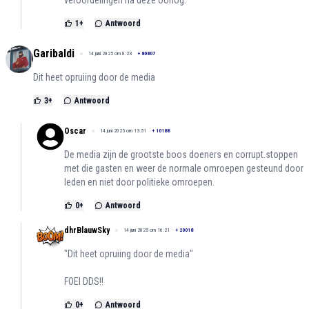
1
+
Antwoord
Garibaldi
14 juni 2025 om 8:23
+
80807
Dit heet opruiing door de media
3
+
Antwoord
Oscar
14 juni 2025 om 13:51
+
10188
De media zijn de grootste boos doeners en corrupt.stoppen
met die gasten en weer de normale omroepen gesteund door
leden en niet door politieke omroepen.
0
+
Antwoord
dhrBlauwSky
14 juni 2025 om 16:21
+
20018
"Dit heet opruiing door de media"
FOEI DDS!!
0
+
Antwoord