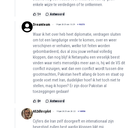
enkele wijze te verdedigen of te ontkennen.
1
+
Antwoord
Dreamteam
19 juni 2025 om 13:29
+
93273
Waar ik het over heb heet diplomatie, verdragen sluiten
om tot een langdurige vrede te komen, over en weer
verschijnen er verhalen, welke tot feiten worden
gebombardeerd, dus al zou jouw verhaal volledig
kloppen, dan nog blijf ik Netanyahu een vreselijk beest
vinden waar niets menselijks meer aan is, hij wil de VS dit
conflict inzuigen, wat dan een conflict wordt tussen drie
grootmachten, Pakistan heeft allang de bom en staat op
goede voet met Iran, duidelijker hoef ik het toch niet te
stellen, mag ik hopen? Er zijn door Pakistan al
toezeggingen gedaan!
0
+
Antwoord
652dhrcpk4
19 juni 2025 om 20:22
+
16956
Cijfers die Iran zelf doorgeeft en intenationaal zijn
bevestigd zullen best aardig kloppen lijkt mij.