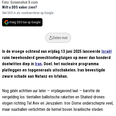
Foto: Screenshot X.com
Wilt u DDS vaker zien?
Stel DDS in als voorkeursbron op Google.
Voeg DDS toe op Google
Delen met
In de vroege ochtend van vrijdag 13 juni 2025 lanceerde
Israël
ruim tweehonderd gevechtsvliegtuigen op meer dan honderd
doelwitten diep in
Iran
. Doel: het nucleaire programma
platleggen en topgeneraals uitschakelen. Iran bevestigde
zware schade aan Natanz en Isfahan.
Nog géén achttien uur later — vrijdagavond laat — barstte de
vergelding los: tientallen ballistische raketten en Shahed-drones
vlogen richting Tel Aviv en Jeruzalem. Iron Dome onderschepte veel,
maar vuurballen verlichtten de hemel boven Israëlische steden.