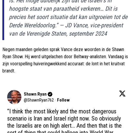
is. Het moge duidelijk zijn dat de Israëli’s in
hoogste staat van paraatheid verkeren… Dit is
precies het soort situatie dat kan uitgroeien tot de
Derde Wereldoorlog.” — JD Vance, vice-president
van de Verenigde Staten, september 2024
Negen maanden geleden sprak Vance deze woorden in de Shawn
Ryan Show. Hij werd uitgelachen door Beltway-analisten. Vandaag is
zijn voorspelling huiveringwekkend accuraat: de lont in het kruitvat
brandt.
Shawn Ryan
@
ShawnRyan762
·
Follow
“I think the most likely and the most dangerous 
scenario is Iran and Israel right now. So obviously 
the Israelis are on high alert... And then that is the 
sort of thing that could balloon into World War 