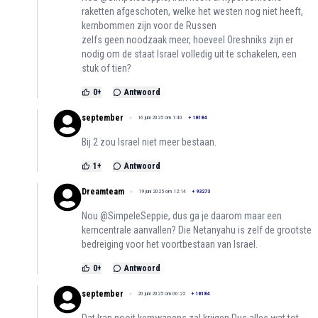
raketten afgeschoten, welke het westen nog niet heeft,
kernbommen zijn voor de Russen
zelfs geen noodzaak meer, hoeveel Oreshniks zijn er
nodig om de staat Israel volledig uit te schakelen, een
stuk of tien?
0
+
Antwoord
september
16 juni 2025 om 1:40
+
18184
Bij 2 zou Israel niet meer bestaan.
1
+
Antwoord
Dreamteam
19 juni 2025 om 12:14
+
93273
Nou @SimpeleSeppie, dus ga je daarom maar een
kerncentrale aanvallen? Die Netanyahu is zelf de grootste
bedreiging voor het voortbestaan van Israel.
0
+
Antwoord
september
20 juni 2025 om 00:22
+
18184
Dat Iran nooit kernwapens zal krijgen.Dus alles wat tot