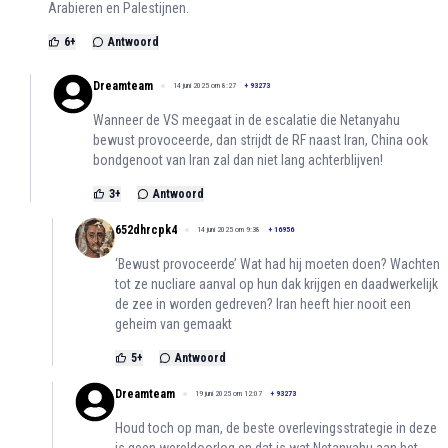
Arabieren en Palestijnen.
6
+
Antwoord
Dreamteam
14 juni 2025 om 8:27
+
93273
Wanneer de VS meegaat in de escalatie die Netanyahu
bewust provoceerde, dan strijdt de RF naast Iran, China ook
bondgenoot van Iran zal dan niet lang achterblijven!
3
+
Antwoord
652dhrcpk4
14 juni 2025 om 9:38
+
16956
‘Bewust provoceerde’ Wat had hij moeten doen? Wachten
tot ze nucliare aanval op hun dak krijgen en daadwerkelijk
de zee in worden gedreven? Iran heeft hier nooit een
geheim van gemaakt
5
+
Antwoord
Dreamteam
19 juni 2025 om 12:07
+
93273
Houd toch op man, de beste overlevingsstrategie in deze
is geen wereldoorlog en dat is wat Netanyahu aan het