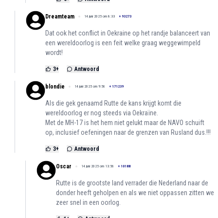
Dreamteam
14 juni 2025 om 8:33
+
93273
Dat ook het conflict in Oekraine op het randje balanceert van
een wereldoorlog is een feit welke graag weggewimpeld
wordt!
3
+
Antwoord
blondie
14 juni 2025 om 9:56
+
171239
Als die gek genaamd Rutte de kans krijgt komt die
wereldoorlog er nog steeds via Oekraïne.
Met de MH-17 is het hem niet gelukt maar de NAVO schuift
op, inclusief oefeningen naar de grenzen van Rusland dus.!!!
3
+
Antwoord
Oscar
14 juni 2025 om 13:56
+
10188
Rutte is de grootste land verrader die Nederland naar de
donder heeft geholpen en als we niet oppassen zitten we
zeer snel in een oorlog.