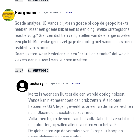
Haagmans
14 juni 2025 om 8:51
+
29236
Goede analyse. JD Vance blijkt een goede blik op de geopolitiek te
hebben. Maar een goede blik alleen is één ding. Welke strategische
reactie volgt? Grenzen dicht en veilig stellen van de energie is zeker
een plicht. Met woke geneuzel ga je de oorlog niet winnen, dus meer
realiteitszin is nodig.
Daarbij zitten we in Nederland in een "gelukkige situatie" dat we als
kiezers een nieuwe koers kunnen inzetten.
5
+
Antwoord
lansharry
15 juni 2025 om 13:01
+
26306
Mertz is weer een Duitser die een wereld oorlog riskeert.
Vance kan niet meer doen dan druk zetten. Als idioten
hebben ze USA tegen gewerkt voor een vrede. En ze vechten
nu in Ukraine en escalatie is zeer reëel
Volkomen tegen de wens van het volk! Dat is het verschil met
de patriotten, zij willen alleen vechten voor het volk!
De globalisten zijn de verraders van Europa, ik hoop op
veroordelingen na deze oorlog.