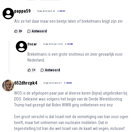
pappa59
14 juni 2025 om 8:20
+
36167
Als ze het daar maar een beetje laten of brekelmans krijgt zijn zin
0
+
Antwoord
Oscar
14 juni 2025 om 13:53
+
10188
Brekelmans is een grote snotneus en zeer gevaarlijk voor
Nederland.
1
+
Antwoord
652dhrcpk4
14 juni 2025 om 6:07
+
16956
WO3 is de afgelopen paar jaar al diverse keren (bijna) uitgebroken bij
DDS. Oekraïne was volgens het begin van de Derde Wereldoorlog.
Trump had gezegd dat Biden WWIII ging ontketenen enz enz
Een groot verschil is dat Israël niet de vernietiging van Iran voor ogen
heeft, maar het ontnemen van nucleaire middelen. Dat in
tegenstelling tot Iran die wel Israël van de kaart wil vegen, inclusief