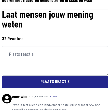
Boeren met tractoren demonstreren in Maas en Waal
Laat mensen jouw mening
weten
32 Reacties
PLAATS REACTIE
ome-wim
31 juli 2025 om 14:53
+
132281
Ratte is niet alleen een landverader beste @Oscar maar ook nog
geestelijk gestoord, en dat is nòg erger !