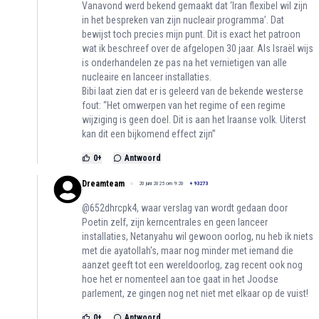
Vanavond werd bekend gemaakt dat ‘Iran flexibel wil zijn
in het bespreken van zijn nucleair programma’. Dat
bewijst toch precies mijn punt. Dit is exact het patroon
wat ik beschreef over de afgelopen 30 jaar. Als Israël wijs
is onderhandelen ze pas na het vernietigen van alle
nucleaire en lanceer installaties.
Bibi laat zien dat er is geleerd van de bekende westerse
fout: “Het omwerpen van het regime of een regime
wijziging is geen doel. Dit is aan het Iraanse volk. Uiterst
kan dit een bijkomend effect zijn”
0
+
Antwoord
Dreamteam
20 juni 2025 om 9:20
+
93273
@652dhrcpk4, waar verslag van wordt gedaan door
Poetin zelf, zijn kerncentrales en geen lanceer
installaties, Netanyahu wil gewoon oorlog, nu heb ik niets
met die ayatollah's, maar nog minder met iemand die
aanzet geeft tot een wereldoorlog, zag recent ook nog
hoe het er nomenteel aan toe gaat in het Joodse
parlement, ze gingen nog net niet met elkaar op de vuist!
0
+
Antwoord