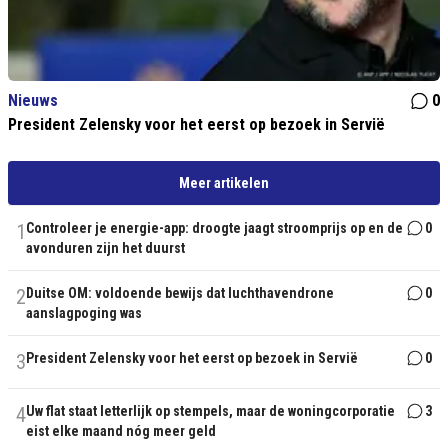
Nieuws
0
President Zelensky voor het eerst op bezoek in Servië
Meer artikelen
1
Controleer je energie-app: droogte jaagt stroomprijs op en de
0
avonduren zijn het duurst
2
Duitse OM: voldoende bewijs dat luchthavendrone
0
aanslagpoging was
3
President Zelensky voor het eerst op bezoek in Servië
0
4
Uw flat staat letterlijk op stempels, maar de woningcorporatie
3
eist elke maand nóg meer geld