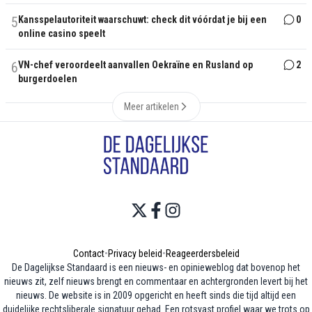
5
Kansspelautoriteit waarschuwt: check dit vóórdat je bij een
0
online casino speelt
6
VN-chef veroordeelt aanvallen Oekraïne en Rusland op
2
burgerdoelen
Meer artikelen
Contact
•
Privacy beleid
•
Reageerdersbeleid
De Dagelijkse Standaard is een nieuws- en opinieweblog dat bovenop het
nieuws zit, zelf nieuws brengt en commentaar en achtergronden levert bij het
nieuws. De website is in 2009 opgericht en heeft sinds die tijd altijd een
duidelijke rechtsliberale signatuur gehad. Een rotsvast profiel waar we trots op