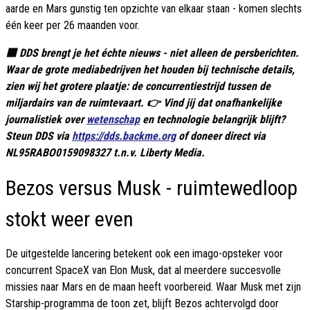
aarde en Mars gunstig ten opzichte van elkaar staan - komen slechts
één keer per 26 maanden voor.
🟦 DDS brengt je het échte nieuws - niet alleen de persberichten.
Waar de grote mediabedrijven het houden bij technische details,
zien wij het grotere plaatje: de concurrentiestrijd tussen de
miljardairs van de ruimtevaart. 👉 Vind jij dat onafhankelijke
journalistiek over
wetenschap
en technologie belangrijk blijft?
Steun DDS via
https://dds.backme.org
of doneer direct via
NL95RABO0159098327 t.n.v. Liberty Media.
Bezos versus Musk - ruimtewedloop
stokt weer even
De uitgestelde lancering betekent ook een imago-opsteker voor
concurrent SpaceX van Elon Musk, dat al meerdere succesvolle
missies naar Mars en de maan heeft voorbereid. Waar Musk met zijn
Starship-programma de toon zet, blijft Bezos achtervolgd door