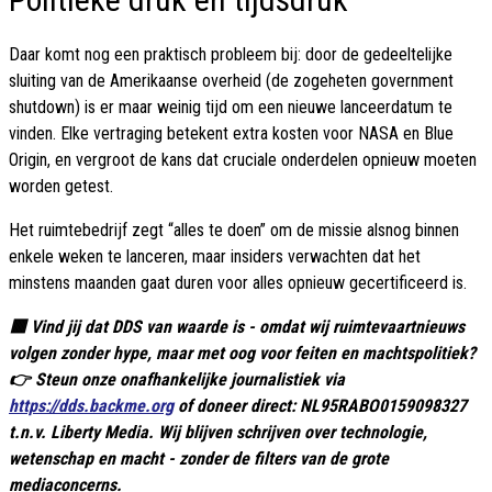
Daar komt nog een praktisch probleem bij: door de gedeeltelijke
sluiting van de Amerikaanse overheid (de zogeheten government
shutdown) is er maar weinig tijd om een nieuwe lanceerdatum te
vinden. Elke vertraging betekent extra kosten voor NASA en Blue
Origin, en vergroot de kans dat cruciale onderdelen opnieuw moeten
worden getest.
Het ruimtebedrijf zegt “alles te doen” om de missie alsnog binnen
enkele weken te lanceren, maar insiders verwachten dat het
minstens maanden gaat duren voor alles opnieuw gecertificeerd is.
🟥 Vind jij dat DDS van waarde is - omdat wij ruimtevaartnieuws
volgen zonder hype, maar met oog voor feiten en machtspolitiek?
👉 Steun onze onafhankelijke journalistiek via
https://dds.backme.org
of doneer direct: NL95RABO0159098327
t.n.v. Liberty Media. Wij blijven schrijven over technologie,
wetenschap en macht - zonder de filters van de grote
mediaconcerns.