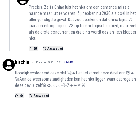
Precies. Zelfs China lukt het niet om een bemande missie
naar de maan uit te voeren. Zij hebben nu 2030 als doel in het
aller gunstigste geval. Dat zou betekenen dat China bijna 70
jaar achterloopt op de VS op technologisch gebied, maar wel
als de grote concurrent en dreiging wordt gezien. Iets klopt er
niet.
0
+
Antwoord
bitchie
10 november 2025 om 9:31
+
147483
Hopelijk explodeerd deze shit 🚀🔥Het liefst met deze devil erin👹🔥
🚀Aan de weersomstandigheden kan het niet liggen,want dat regelen
deze devils zelf🔋♻️🌫️🌫️💨💨✈️✈️🚨🚨
4
+
Antwoord