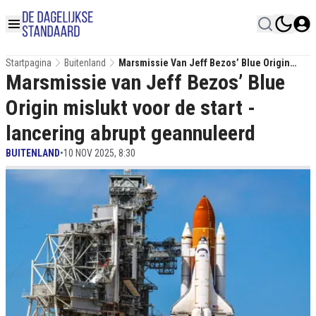
Startpagina
Buitenland
Marsmissie Van Jeff Bezos’ Blue Origin
Marsmissie van Jeff Bezos’ Blue
Mislukt Voor De Start - Lancering Abrupt
Geannuleerd
Origin mislukt voor de start -
lancering abrupt geannuleerd
BUITENLAND
•
10 NOV 2025, 8:30