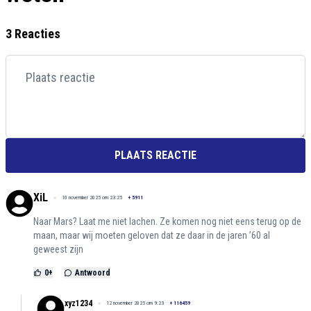
3 Reacties
PLAATS REACTIE
XiL
10 november 2025 om 23:25
+
5911
Naar Mars? Laat me niet lachen. Ze komen nog niet eens terug op de
maan, maar wij moeten geloven dat ze daar in de jaren ’60 al
geweest zijn
0
+
Antwoord
xyz1234
12 november 2025 om 9:23
+
116459