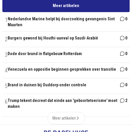
Meer artikelen
1
Nederlandse Marine helpt bij doorzoeking gevangenis Sint
0
Maarten
2
Burgers gewond bij Houthi-aanval op Saudi-Arabië
0
3
Dode door brand in flatgebouw Rotterdam
0
4
Venezuela en oppositie beginnen gesprekken over transitie
0
5
Brand in duinen bij Ouddorp onder controle
0
6
Trump tekent decreet dat einde aan 'geboortetoerisme' moet
2
maken
Meer artikelen