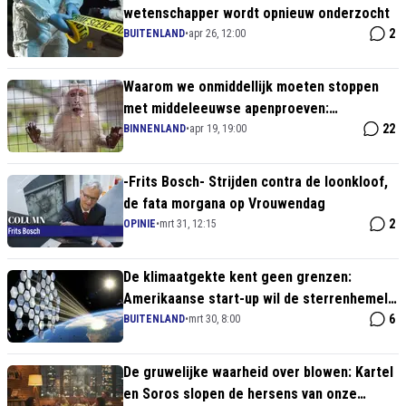
wetenschapper wordt opnieuw onderzocht
2
BUITENLAND
•
apr 26, 12:00
Waarom we onmiddellijk moeten stoppen
met middeleeuwse apenproeven:
alternatieven zijn er allang!
22
BINNENLAND
•
apr 19, 19:00
-Frits Bosch- Strijden contra de loonkloof,
de fata morgana op Vrouwendag
2
OPINIE
•
mrt 31, 12:15
De klimaatgekte kent geen grenzen:
Amerikaanse start-up wil de sterrenhemel
verpesten met ruimtespiegels
6
BUITENLAND
•
mrt 30, 8:00
De gruwelijke waarheid over blowen: Kartel
en Soros slopen de hersens van onze