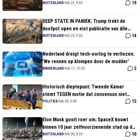
kinderen
19
BUITENLAND
•
feb 23, 9:30
DEEP STATE IN PANIEK: Trump trekt de
doofpot open en eist publicatie van álle
geheime UFO-dossiers
14
BUITENLAND
•
feb 20, 9:30
Nederland dreigt tech-oorlog te verliezen:
'We rennen op klompen door de modder'
5
BINNENLAND
•
feb 11, 12:30
Historisch dieptepunt: Tweede Kamer
stemt TEGEN motie dat consensus niet
automatisch de waarheid is
15
POLITIEK
•
feb 09, 9:00
Elon Musk gooit roer om: SpaceX bouwt
binnen 10 jaar zelfvoorzienende stad op de
Maan
10
BUITENLAND
•
feb 09, 8:30