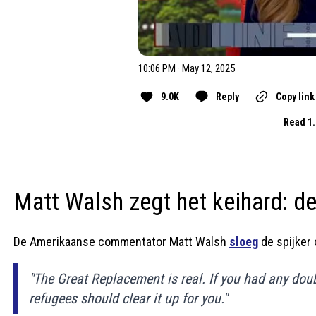
10:06 PM · May 12, 2025
9.0K
Reply
Copy link
Read 1.
Matt Walsh zegt het keihard: de
De Amerikaanse commentator Matt Walsh
sloeg
de spijker 
"The Great Replacement is real. If you had any doub
refugees should clear it up for you."