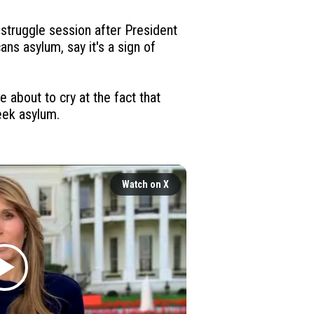
truggle session after President 
ns asylum, say it's a sign of 
about to cry at the fact that 
ek asylum.

Watch on X