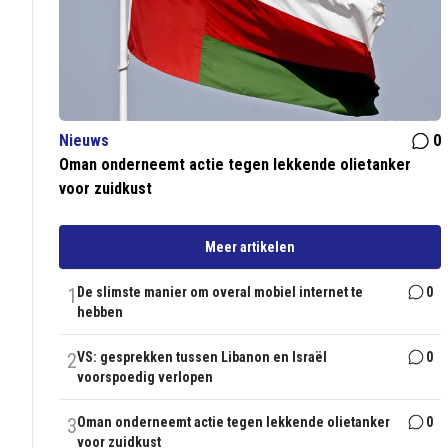
Nieuws
0
Oman onderneemt actie tegen lekkende olietanker
voor zuidkust
Meer artikelen
1
De slimste manier om overal mobiel internet te
0
hebben
2
VS: gesprekken tussen Libanon en Israël
0
voorspoedig verlopen
3
Oman onderneemt actie tegen lekkende olietanker
0
voor zuidkust