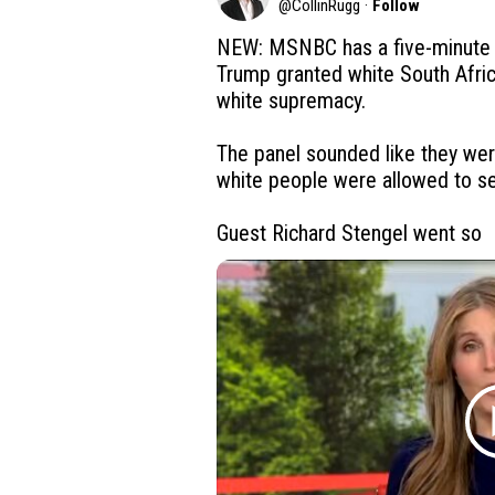
@
CollinRugg
·
Follow
NEW: MSNBC has a five-minute s
Trump granted white South Africa
white supremacy.

The panel sounded like they were 
white people were allowed to se
Guest Richard Stengel went so