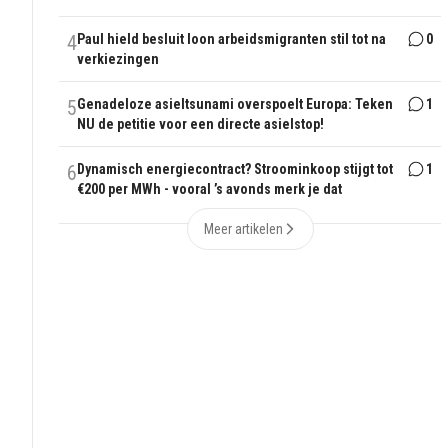
4
Paul hield besluit loon arbeidsmigranten stil tot na
0
verkiezingen
5
Genadeloze asieltsunami overspoelt Europa: Teken
1
NU de petitie voor een directe asielstop!
6
Dynamisch energiecontract? Stroominkoop stijgt tot
1
€200 per MWh - vooral ’s avonds merk je dat
Meer artikelen