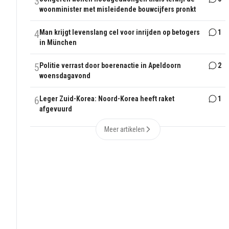
3
woonminister met misleidende bouwcijfers pronkt
4
Man krijgt levenslang cel voor inrijden op betogers
1
in München
5
Politie verrast door boerenactie in Apeldoorn
2
woensdagavond
6
Leger Zuid-Korea: Noord-Korea heeft raket
1
afgevuurd
Meer artikelen