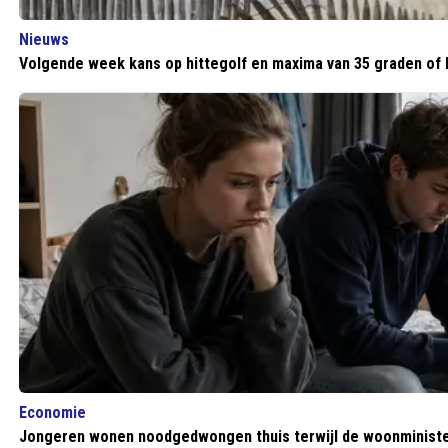
Nieuws
Volgende week kans op hittegolf en maxima van 35 graden of
Economie
Jongeren wonen noodgedwongen thuis terwijl de woonministe