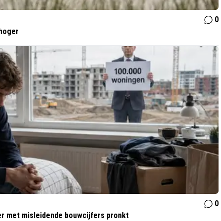
0
 hoger
0
r met misleidende bouwcijfers pronkt