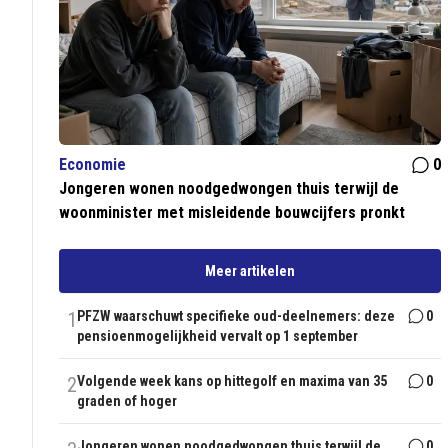
Economie
0
Jongeren wonen noodgedwongen thuis terwijl de
woonminister met misleidende bouwcijfers pronkt
Meer artikelen
1
PFZW waarschuwt specifieke oud-deelnemers: deze
0
pensioenmogelijkheid vervalt op 1 september
2
Volgende week kans op hittegolf en maxima van 35
0
graden of hoger
Jongeren wonen noodgedwongen thuis terwijl de
0