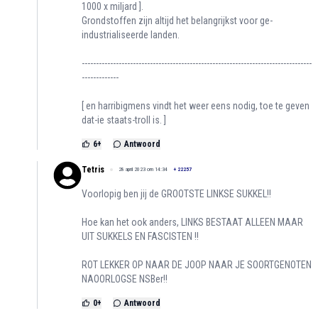
1000 x miljard ].
Grondstoffen zijn altijd het belangrijkst voor ge-
industrialiseerde landen.
---------------------------------------------------------------------------------
-------------
[ en harribigmens vindt het weer eens nodig, toe te geven
dat-ie staats-troll is. ]
6
+
Antwoord
Tetris
28 april 2023 om 14:34
+
22257
Voorlopig ben jij de GROOTSTE LINKSE SUKKEL!!
Hoe kan het ook anders, LINKS BESTAAT ALLEEN MAAR
UIT SUKKELS EN FASCISTEN !!
ROT LEKKER OP NAAR DE JOOP NAAR JE SOORTGENOTEN
NAOORLOGSE NSBer!!
0
+
Antwoord