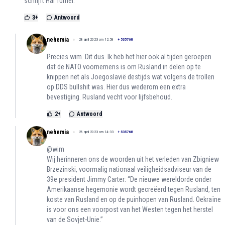
schrijft Hal Turner.
3
+
Antwoord
nehemia
28 april 2023 om 12:58
+
535768
Precies wim. Dit dus. Ik heb het hier ook al tijden geroepen
dat de NATO voornemens is om Rusland in delen op te
knippen net als Joegoslavië destijds wat volgens de trollen
op DDS bullshit was. Hier dus wederom een extra
bevestiging. Rusland vecht voor lijfsbehoud.
2
+
Antwoord
nehemia
28 april 2023 om 14:33
+
535768
@wim
Wij herinneren ons de woorden uit het verleden van Zbigniew
Brzezinski, voormalig nationaal veiligheidsadviseur van de
39e president Jimmy Carter: “De nieuwe wereldorde onder
Amerikaanse hegemonie wordt gecreëerd tegen Rusland, ten
koste van Rusland en op de puinhopen van Rusland. Oekraïne
is voor ons een voorpost van het Westen tegen het herstel
van de Sovjet-Unie.”