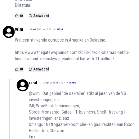
Diktatuur.
6
+
Antwoord
wim
27 april 2023 om 17:25
+
138334
Wat een stinkende corruptie in Amerika en Oekraïne.
https://www.thegatewaypundit.com/2023/04/did-obamas-netflix-
buddies-fund-zelenskys-presidential-bid-with-11-million/
8
+
Antwoord
re-al
27 april 2023 om 17:37
+
209875
@wim : Dat gebied "de oekraine" stikt al jaren van de V.S.
investeringen, e.a. :
IMF, WordBank financieringen,
Soros, Monsanto, Gates, I.T. business, Shell [ fracking ] -
investeringen, enz, enz
Onlangs : Naftogaz verkoopt olie- en gas- rechten aan Exxon,
Halliburton, Chevron.
Enz.