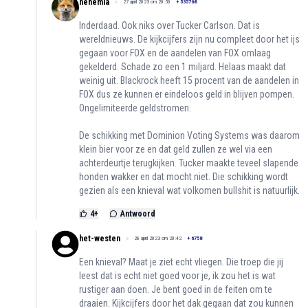
nehemia
27 april 2023 om 20:50
+
535768
Inderdaad. Ook niks over Tucker Carlson. Dat is
wereldnieuws. De kijkcijfers zijn nu compleet door het ijs
gegaan voor FOX en de aandelen van FOX omlaag
gekelderd. Schade zo een 1 miljard. Helaas maakt dat
weinig uit. Blackrock heeft 15 procent van de aandelen in
FOX dus ze kunnen er eindeloos geld in blijven pompen.
Ongelimiteerde geldstromen.
De schikking met Dominion Voting Systems was daarom
klein bier voor ze en dat geld zullen ze wel via een
achterdeurtje terugkijken. Tucker maakte teveel slapende
honden wakker en dat mocht niet. Die schikking wordt
gezien als een knieval wat volkomen bullshit is natuurlijk.
4
+
Antwoord
het-westen
28 april 2023 om 20:42
+
6758
Een knieval? Maat je ziet echt vliegen. Die troep die jij
leest dat is echt niet goed voor je, ik zou het is wat
rustiger aan doen. Je bent goed in de feiten om te
draaien. Kijkcijfers door het dak gegaan dat zou kunnen