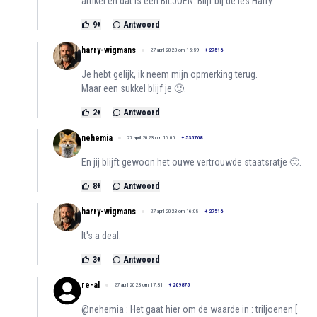
artikel en dat is een BILJOEN. Blijf bij de les Harry.
9
+
Antwoord
harry-wigmans
27 april 2023 om 15:59
+
27516
Je hebt gelijk, ik neem mijn opmerking terug.
Maar een sukkel blijf je 🙂.
2
+
Antwoord
nehemia
27 april 2023 om 16:00
+
535768
En jij blijft gewoon het ouwe vertrouwde staatsratje 🙂.
8
+
Antwoord
harry-wigmans
27 april 2023 om 16:08
+
27516
It's a deal.
3
+
Antwoord
re-al
27 april 2023 om 17:31
+
209875
@nehemia : Het gaat hier om de waarde in : triljoenen [