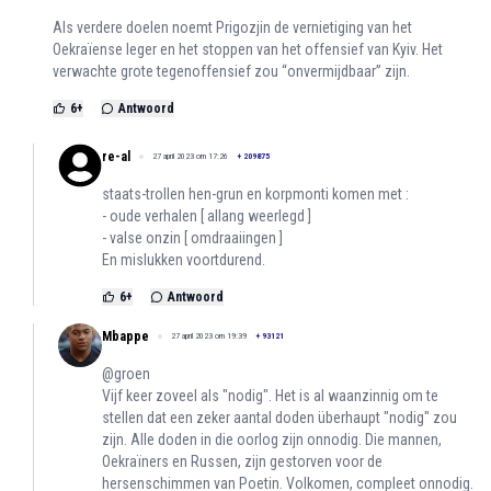
Als verdere doelen noemt Prigozjin de vernietiging van het
Oekraïense leger en het stoppen van het offensief van Kyiv. Het
verwachte grote tegenoffensief zou “onvermijdbaar” zijn.
6
+
Antwoord
re-al
27 april 2023 om 17:26
+
209875
staats-trollen hen-grun en korpmonti komen met :
- oude verhalen [ allang weerlegd ]
- valse onzin [ omdraaiingen ]
En mislukken voortdurend.
6
+
Antwoord
Mbappe
27 april 2023 om 19:39
+
93121
@groen
Vijf keer zoveel als "nodig". Het is al waanzinnig om te
stellen dat een zeker aantal doden überhaupt "nodig" zou
zijn. Alle doden in die oorlog zijn onnodig. Die mannen,
Oekraïners en Russen, zijn gestorven voor de
hersenschimmen van Poetin. Volkomen, compleet onnodig.