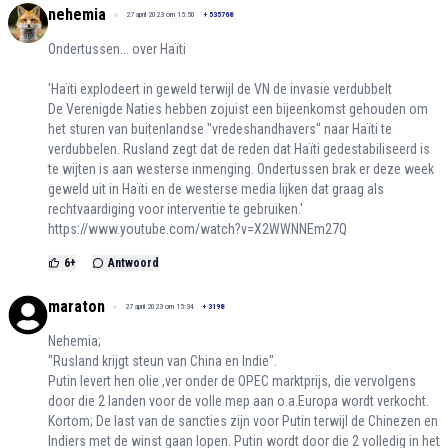
nehemia
27 april 2023 om 15:50
+
535768
Ondertussen... over Haïti
'Haïti explodeert in geweld terwijl de VN de invasie verdubbelt
De Verenigde Naties hebben zojuist een bijeenkomst gehouden om
het sturen van buitenlandse "vredeshandhavers" naar Haïti te
verdubbelen. Rusland zegt dat de reden dat Haïti gedestabiliseerd is
te wijten is aan westerse inmenging. Ondertussen brak er deze week
geweld uit in Haïti en de westerse media lijken dat graag als
rechtvaardiging voor interventie te gebruiken.'
https://www.youtube.com/watch?v=X2WWNNEm27Q
6
+
Antwoord
maraton
27 april 2023 om 15:34
+
3198
Nehemia;
"Rusland krijgt steun van China en Indie".
Putin levert hen olie ,ver onder de OPEC marktprijs, die vervolgens
door die 2 landen voor de volle mep aan o.a.Europa wordt verkocht.
Kortom; De last van de sancties zijn voor Putin terwijl de Chinezen en
Indiers met de winst gaan lopen. Putin wordt door die 2 volledig in het