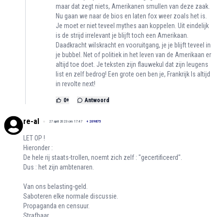
maar dat zegt niets, Amerikanen smullen van deze zaak.
Nu gaan we naar de bios en laten fox weer zoals het is.
Je moet er niet teveel mythes aan koppelen. Uit eindelijk
is de strijd irrelevant je blijft toch een Amerikaan.
Daadkracht wilskracht en vooruitgang, je je blijft teveel in
je bubbel. Net of politiek in het leven van de Amerikaan er
altijd toe doet. Je teksten zijn flauwekul dat zijn leugens
list en zelf bedrog! Een grote oen ben je, Frankrijk Is altijd
in revolte next!
0
+
Antwoord
re-al
27 april 2023 om 17:47
+
209875
LET OP !
Hieronder :
De hele rij staats-trollen, noemt zich zelf : "gecertificeerd".
Dus : het zijn ambtenaren.
Van ons belasting-geld.
Saboteren elke normale discussie.
Propaganda en censuur.
Strafbaar.