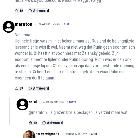
https://www.youtube.com/watch?v=Kzggfce5Yyg
6
+
Antwoord
maraton
27 april 2023 om 16:08
+
3198
Nehemia:
Het hele lijstje was mij niet bekend maar dat Rusland de belangrijkste
leverancier is wist ik wel. Neemt niet weg dat Putin geen economisch
wonder is. Xi heeft niet voor niets met Zelensky gebeld. Zijn
economie heeft te lijden onder Putins oorlog. Putin was er dan ook
als een haasje bij om X1 een veer in zijn daarvoor bestemde opening
te steken. Xi heeft duidelijk een streep getrokken waar Putin niet
overheen durft te gaan.
3
+
Antwoord
re-al
27 april 2023 om 17:27
+
209875
@maraton : je glazen bol is beslagen; je verzint maar wat.
4
+
Antwoord
harry-wigmans
27 april 2023 om 17:49
+
27516