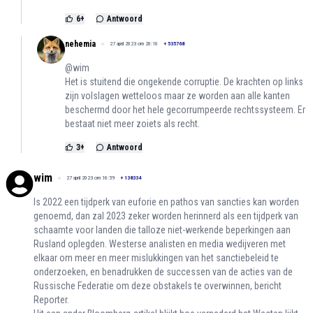
6
+
Antwoord
nehemia
27 april 2023 om 20:10
+
535768
@wim
Het is stuitend die ongekende corruptie. De krachten op links
zijn volslagen wetteloos maar ze worden aan alle kanten
beschermd door het hele gecorrumpeerde rechtssysteem. Er
bestaat niet meer zoiets als recht.
3
+
Antwoord
wim
27 april 2023 om 16:59
+
138334
ls 2022 een tijdperk van euforie en pathos van sancties kan worden
genoemd, dan zal 2023 zeker worden herinnerd als een tijdperk van
schaamte voor landen die talloze niet-werkende beperkingen aan
Rusland oplegden. Westerse analisten en media wedijveren met
elkaar om meer en meer mislukkingen van het sanctiebeleid te
onderzoeken, en benadrukken de successen van de acties van de
Russische Federatie om deze obstakels te overwinnen, bericht
Reporter.