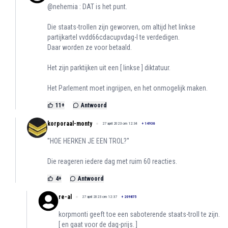
@nehemia : DAT is het punt.
Die staats-trollen zijn geworven, om altijd het linkse
partijkartel vvdd66cdacupvdag-l te verdedigen.
Daar worden ze voor betaald.
Het zijn parktijken uit een [ linkse ] diktatuur.
Het Parlement moet ingrijpen, en het onmogelijk maken.
11
+
Antwoord
korporaal-monty
27 april 2023 om 12:34
+
14936
''HOE HERKEN JE EEN TROL?''
Die reageren iedere dag met ruim 60 reacties.
4
+
Antwoord
re-al
27 april 2023 om 12:37
+
209875
korpmonti geeft toe een saboterende staats-troll te zijn.
[ en gaat voor de dag-prijs. ]