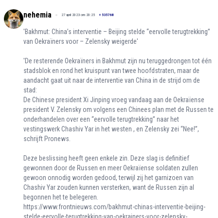
nehemia
27 april 2023 om 20:25
+
535768
'Bakhmut: China’s interventie – Beijing stelde “eervolle terugtrekking”
van Oekraïners voor – Zelensky weigerde'
'De resterende Oekraïners in Bakhmut zijn nu teruggedrongen tot één
stadsblok en rond het kruispunt van twee hoofdstraten, maar de
aandacht gaat uit naar de interventie van China in de strijd om de
stad:
De Chinese president Xi Jinping vroeg vandaag aan de Oekraïense
president V. Zelensky om volgens een Chinees plan met de Russen te
onderhandelen over een “eervolle terugtrekking” naar het
vestingswerk Chashiv Yar in het westen , en Zelensky zei “Nee!”,
schrijft Pronews.
Deze beslissing heeft geen enkele zin. Deze slag is definitief
gewonnen door de Russen en meer Oekraïense soldaten zullen
gewoon onnodig worden gedood, terwijl zij het garnizoen van
Chashiv Yar zouden kunnen versterken, want de Russen zijn al
begonnen het te belegeren.
https://www.frontnieuws.com/bakhmut-chinas-interventie-beijing-
stelde-eervolle-terugtrekking-van-oekrainers-voor-zelensky-