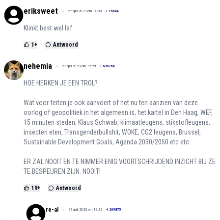
eriksweet
27 april 2023 om 14:33
+
16644
Klinkt best wel laf.
1
+
Antwoord
nehemia
27 april 2023 om 12:29
+
535768
HOE HERKEN JE EEN TROL?
Wat voor feiten je ook aanvoert of het nu ten aanzien van deze
oorlog of geopolitiek in het algemeen is, het kartel in Den Haag, WEF,
15 minuten steden, Klaus Schwab, klimaatleugens, stikstofleugens,
insecten eten, Transgenderbullshit, WOKE, CO2 leugens, Brussel,
Sustainable Development Goals, Agenda 2030/2050 etc etc.
ER ZAL NOOIT EN TE NIMMER ENIG VOORTSCHRIJDEND INZICHT BIJ ZE
TE BESPEUREN ZIJN. NOOIT!
19
+
Antwoord
re-al
27 april 2023 om 12:32
+
209875