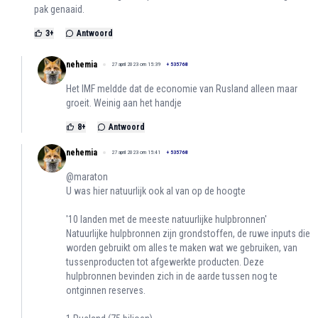
pak genaaid.
3
+
Antwoord
nehemia
27 april 2023 om 15:39
+
535768
Het IMF meldde dat de economie van Rusland alleen maar
groeit. Weinig aan het handje
8
+
Antwoord
nehemia
27 april 2023 om 15:41
+
535768
@maraton
U was hier natuurlijk ook al van op de hoogte
'10 landen met de meeste natuurlijke hulpbronnen'
Natuurlijke hulpbronnen zijn grondstoffen, de ruwe inputs die
worden gebruikt om alles te maken wat we gebruiken, van
tussenproducten tot afgewerkte producten. Deze
hulpbronnen bevinden zich in de aarde tussen nog te
ontginnen reserves.