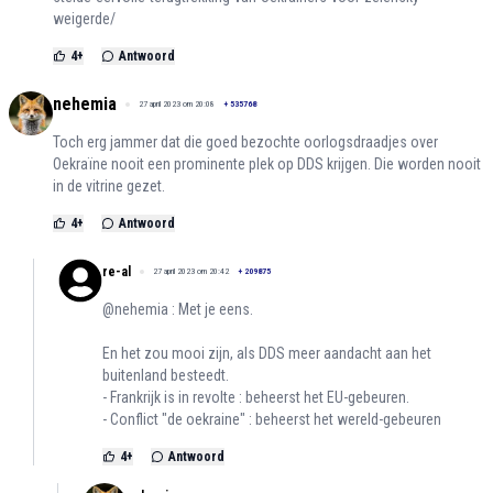
weigerde/
4
+
Antwoord
nehemia
27 april 2023 om 20:08
+
535768
Toch erg jammer dat die goed bezochte oorlogsdraadjes over
Oekraïne nooit een prominente plek op DDS krijgen. Die worden nooit
in de vitrine gezet.
4
+
Antwoord
re-al
27 april 2023 om 20:42
+
209875
@nehemia : Met je eens.
En het zou mooi zijn, als DDS meer aandacht aan het
buitenland besteedt.
- Frankrijk is in revolte : beheerst het EU-gebeuren.
- Conflict "de oekraine" : beheerst het wereld-gebeuren
4
+
Antwoord