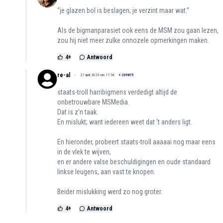
“je glazen bol is beslagen; je verzint maar wat.”
Als de bigmanparasiet ook eens de MSM zou gaan lezen,
zou hij niet meer zulke onnozele opmerkingen maken.
4
+
Antwoord
re-al
27 april 2023 om 17:54
+
209875
staats-troll harribigmens verdedigt altijd de
onbetrouwbare MSMedia.
Dat is z'n taak.
En mislukt; want iedereen weet dat 't anders ligt.
En hieronder, probeert staats-troll aaaaai nog maar eens
in de vlek te wijven,
en er andere valse beschuldigingen en oude standaard
linkse leugens, aan vast te knopen.
Beider mislukking werd zo nog groter.
4
+
Antwoord