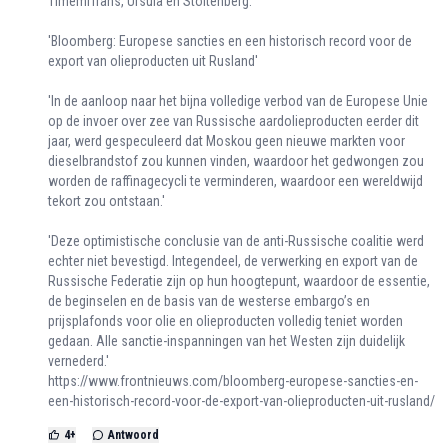
Timemrfrans, Ursula en Stoltenberg.
'Bloomberg: Europese sancties en een historisch record voor de
export van olieproducten uit Rusland'
'In de aanloop naar het bijna volledige verbod van de Europese Unie
op de invoer over zee van Russische aardolieproducten eerder dit
jaar, werd gespeculeerd dat Moskou geen nieuwe markten voor
dieselbrandstof zou kunnen vinden, waardoor het gedwongen zou
worden de raffinagecycli te verminderen, waardoor een wereldwijd
tekort zou ontstaan.'
'Deze optimistische conclusie van de anti-Russische coalitie werd
echter niet bevestigd. Integendeel, de verwerking en export van de
Russische Federatie zijn op hun hoogtepunt, waardoor de essentie,
de beginselen en de basis van de westerse embargo’s en
prijsplafonds voor olie en olieproducten volledig teniet worden
gedaan. Alle sanctie-inspanningen van het Westen zijn duidelijk
vernederd.'
https://www.frontnieuws.com/bloomberg-europese-sancties-en-
een-historisch-record-voor-de-export-van-olieproducten-uit-rusland/
4
+
Antwoord