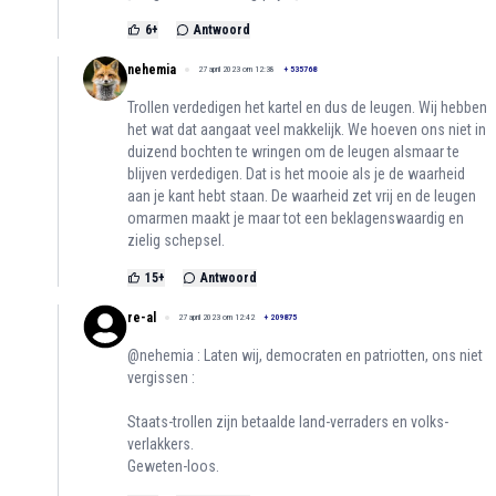
6
+
Antwoord
nehemia
27 april 2023 om 12:38
+
535768
Trollen verdedigen het kartel en dus de leugen. Wij hebben
het wat dat aangaat veel makkelijk. We hoeven ons niet in
duizend bochten te wringen om de leugen alsmaar te
blijven verdedigen. Dat is het mooie als je de waarheid
aan je kant hebt staan. De waarheid zet vrij en de leugen
omarmen maakt je maar tot een beklagenswaardig en
zielig schepsel.
15
+
Antwoord
re-al
27 april 2023 om 12:42
+
209875
@nehemia : Laten wij, democraten en patriotten, ons niet
vergissen :
Staats-trollen zijn betaalde land-verraders en volks-
verlakkers.
Geweten-loos.