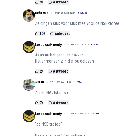
9
+
Antwoord
nehemia
27 april 2023 om 12:44
+
535768
Ze dingen stuk voor stuk mee voor de NSB-trofee.
10
+
Antwoord
korporaal-monty
27 april 2023 om 13:22
+
14936
Aaah nu heb je mij te pakken.
Dat er mensen zijn die jou geloven.
2
+
Antwoord
a3aan
27 april 2023 om 14:00
+
22054
Zei de NAZIstaatstrol!
7
+
Antwoord
korporaal-monty
27 april 2023 om 15:15
+
14936
''de NSB-trofee''