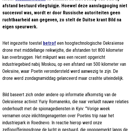
afstand bestuurd vliegtuigje. Hoewel deze aanslagpoging niet
succesvol was, wordt er door Russische autoriteiten geen
ruchtbaarheid aan gegeven, zo stelt de Duitse krant Bild na
eigen speurwerk.
Het ingezette toestel
betrof
een hoogtechnologische Oekraïense
drone met middellange reikwijdte, die afstanden tot 800 kilometer
kan overbruggen. Het mikpunt was een recent opgericht
industriegebied nabij Moskou, op een afstand van 500 kilometer van
Oekraïne, waar Poetin verondersteld werd aanwezig te zijn. De
drone werd zondagnamiddag gelanceerd maar crashte uiteindelijk.
Bild baseert zich onder andere op informatie afkomstig van de
Oekraïense activist Yuriy Romanenko, die naar verluidt nauwe relaties
onderhoudt met de spionagediensten in Kyiv: "Vorige week
vernamen onze inlichtingenagenten over Poetins trip naar het
industriepark in Roednevo. In reactie hierop werd onze
zelfopofferingsdrone de lucht in gestuurd, die onopgemerkt langs de