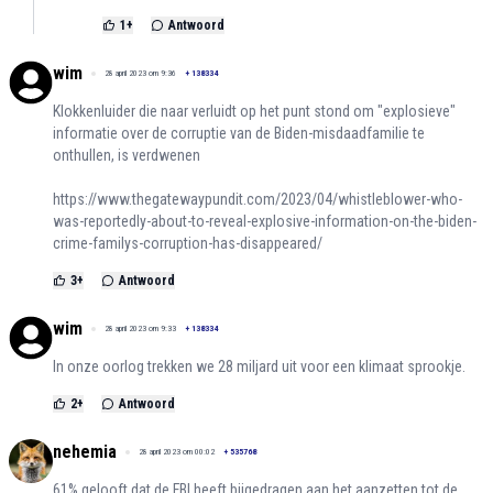
1
+
Antwoord
wim
28 april 2023 om 9:36
+
138334
Klokkenluider die naar verluidt op het punt stond om "explosieve"
informatie over de corruptie van de Biden-misdaadfamilie te
onthullen, is verdwenen
https://www.thegatewaypundit.com/2023/04/whistleblower-who-
was-reportedly-about-to-reveal-explosive-information-on-the-biden-
crime-familys-corruption-has-disappeared/
3
+
Antwoord
wim
28 april 2023 om 9:33
+
138334
In onze oorlog trekken we 28 miljard uit voor een klimaat sprookje.
2
+
Antwoord
nehemia
28 april 2023 om 00:02
+
535768
61% gelooft dat de FBI heeft bijgedragen aan het aanzetten tot de