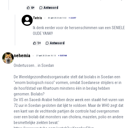
6
+
Antwoord
Tetris
28 april 2023 om 5:32
+
22257
Ik denk eerder voor de hersenschimmen van een SENIELE
OUDE YANK!!
1
+
Antwoord
nehemia
27 april 2023 om 16:13
+
535768
Ondertussen... in Soedan
De Wereldgezondheidsorganisatie stelt dat biolabs in Soedan een
"enorm biologisch risico" vormen, omdat Soedanese strijders er in
de hoofdstad van Khartoum minstens één in beslag hebben
genomen. Biolabs?
De VS en Saoedi-Arabië hebben deze week een staakt-het-vuren van
72 uur in Soedan gesloten dat lijkt te voldoen. Maar de WHO zegt dat
een kant van de vechtende partijen de controle had overgenomen
over een biolab dat monsters van cholera, mazelen, polio en andere
besmettelijke ziekten bevat.'