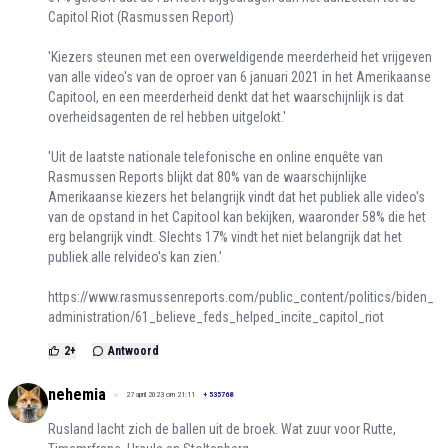
Capitol Riot (Rasmussen Report)
'Kiezers steunen met een overweldigende meerderheid het vrijgeven
van alle video's van de oproer van 6 januari 2021 in het Amerikaanse
Capitool, en een meerderheid denkt dat het waarschijnlijk is dat
overheidsagenten de rel hebben uitgelokt.'
'Uit de laatste nationale telefonische en online enquête van
Rasmussen Reports blijkt dat 80% van de waarschijnlijke
Amerikaanse kiezers het belangrijk vindt dat het publiek alle video's
van de opstand in het Capitool kan bekijken, waaronder 58% die het
erg belangrijk vindt. Slechts 17% vindt het niet belangrijk dat het
publiek alle relvideo's kan zien.'
https://www.rasmussenreports.com/public_content/politics/biden_
administration/61_believe_feds_helped_incite_capitol_riot
2
+
Antwoord
nehemia
27 april 2023 om 21:11
+
535768
Rusland lacht zich de ballen uit de broek. Wat zuur voor Rutte,