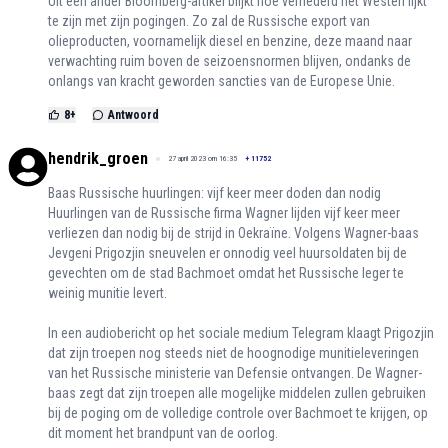
Uit een ander Bloomberg-artikel blijkt hoe vernederd het Westen lijkt
te zijn met zijn pogingen. Zo zal de Russische export van
olieproducten, voornamelijk diesel en benzine, deze maand naar
verwachting ruim boven de seizoensnormen blijven, ondanks de
onlangs van kracht geworden sancties van de Europese Unie.
8
+
Antwoord
hendrik_groen
27 april 2023 om 16:35
+
11752
Baas Russische huurlingen: vijf keer meer doden dan nodig
Huurlingen van de Russische firma Wagner lijden vijf keer meer
verliezen dan nodig bij de strijd in Oekraïne. Volgens Wagner-baas
Jevgeni Prigozjin sneuvelen er onnodig veel huursoldaten bij de
gevechten om de stad Bachmoet omdat het Russische leger te
weinig munitie levert.
In een audiobericht op het sociale medium Telegram klaagt Prigozjin
dat zijn troepen nog steeds niet de hoognodige munitieleveringen
van het Russische ministerie van Defensie ontvangen. De Wagner-
baas zegt dat zijn troepen alle mogelijke middelen zullen gebruiken
bij de poging om de volledige controle over Bachmoet te krijgen, op
dit moment het brandpunt van de oorlog.