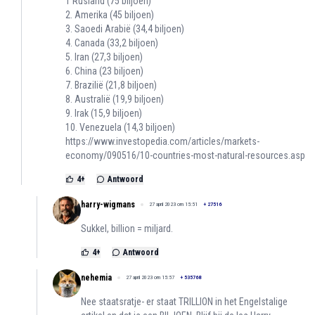
1 Rusland (75 biljoen)
2. Amerika (45 biljoen)
3. Saoedi Arabië (34,4 biljoen)
4. Canada (33,2 biljoen)
5. Iran (27,3 biljoen)
6. China (23 biljoen)
7. Brazilië (21,8 biljoen)
8. Australië (19,9 biljoen)
9. Irak (15,9 biljoen)
10. Venezuela (14,3 biljoen)
https://www.investopedia.com/articles/markets-
economy/090516/10-countries-most-natural-resources.asp
4
+
Antwoord
harry-wigmans
27 april 2023 om 15:51
+
27516
Sukkel, billion = miljard.
4
+
Antwoord
nehemia
27 april 2023 om 15:57
+
535768
Nee staatsratje- er staat TRILLION in het Engelstalige