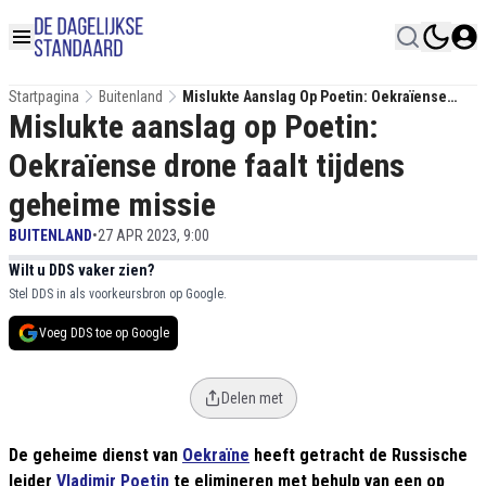
Startpagina
Buitenland
Mislukte Aanslag Op Poetin: Oekraïense
Mislukte aanslag op Poetin:
Drone Faalt Tijdens Geheime Missie
Oekraïense drone faalt tijdens
geheime missie
BUITENLAND
•
27 APR 2023, 9:00
Wilt u DDS vaker zien?
Stel DDS in als voorkeursbron op Google.
Voeg DDS toe op Google
Delen met
De geheime dienst van
Oekraïne
heeft getracht de Russische
leider
Vladimir Poetin
te elimineren met behulp van een op