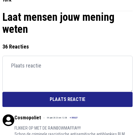
Laat mensen jouw mening
weten
36 Reacties
PLAATS REACTIE
Cosmopoliet
06 juni 2023 om 12:38
+
55327
FLIKKER OP MET DE RAINBOWMAFFIA!!!!
Schop de criminele rascistische antisemitische antiblankies BLM