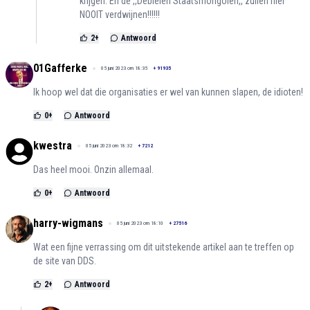
krijgen. En de ,,Debielen Staatsmongolen,, zullen hier
NOOIT verdwijnen!!!!!!
2
+
Antwoord
01Gafferke
05 juni 2023 om 18:35
+
91935
Ik hoop wel dat die organisaties er wel van kunnen slapen, de idioten!
0
+
Antwoord
kwestra
05 juni 2023 om 18:32
+
7212
Das heel mooi. Onzin allemaal.
0
+
Antwoord
harry-wigmans
05 juni 2023 om 18:10
+
27516
Wat een fijne verrassing om dit uitstekende artikel aan te treffen op
de site van DDS.
2
+
Antwoord