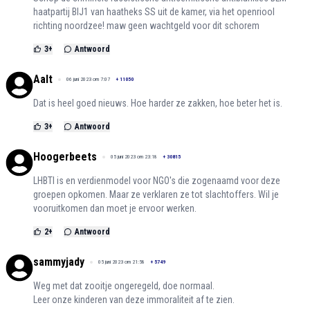
haatpartij BIJ1 van haatheks SS uit de kamer, via het openriool
richting noordzee! maw geen wachtgeld voor dit schorem
3
+
Antwoord
Aalt
06 juni 2023 om 7:07
+
11050
Dat is heel goed nieuws. Hoe harder ze zakken, hoe beter het is.
3
+
Antwoord
Hoogerbeets
05 juni 2023 om 23:18
+
30815
LHBTI is en verdienmodel voor NGO's die zogenaamd voor deze
groepen opkomen. Maar ze verklaren ze tot slachtoffers. Wil je
vooruitkomen dan moet je ervoor werken.
2
+
Antwoord
sammyjady
05 juni 2023 om 21:58
+
5749
Weg met dat zooitje ongeregeld, doe normaal.
Leer onze kinderen van deze immoraliteit af te zien.