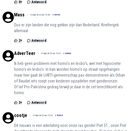
0
+
Antwoord
Mass
05 juni 2023 om 19:50
+
59159
Dus er zijn landen die nog gekker zijn dan Nederland. Knettergek
allemaal.
2
+
Antwoord
AdverTeer
05 juni 2023 om 19:37
+
34426
Ik heb geen probleem met homo's en lesbo's, wel met hypocriete
homo's en lesbo's. In Iran worden homo's op straat opgehangen
maar hier gaat de LHBTI-gemeenschap pas demonstreren als Orban
of Baudet iets roept over kinderen opzadelen met genderonzin.
Of laf Pro Palestina gedrag terwijl je daar in de cel terechtkomt als
homo.
3
+
Antwoord
cootje
05 juni 2023 om 19:32
+
52614
Dit nieuws is een aderlating voor onze ras gender Piet 51 , onze Piet