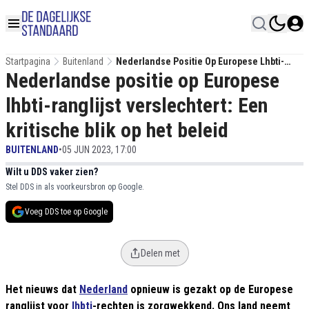
Startpagina
Buitenland
Nederlandse Positie Op Europese Lhbti-
Nederlandse positie op Europese
Ranglijst Verslechtert: Een Kritische Blik Op
Het Beleid
lhbti-ranglijst verslechtert: Een
kritische blik op het beleid
BUITENLAND
•
05 JUN 2023, 17:00
Wilt u DDS vaker zien?
Stel DDS in als voorkeursbron op Google.
Voeg DDS toe op Google
Delen met
Het nieuws dat
Nederland
opnieuw is gezakt op de Europese
ranglijst voor
lhbti
-rechten is zorgwekkend. Ons land neemt