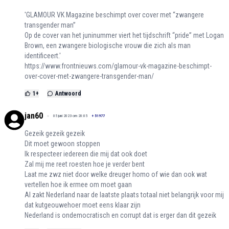
'GLAMOUR VK Magazine beschimpt over cover met “zwangere
transgender man”
Op de cover van het juninummer viert het tijdschrift “pride” met Logan
Brown, een zwangere biologische vrouw die zich als man
identificeert.'
https://www.frontnieuws.com/glamour-vk-magazine-beschimpt-
over-cover-met-zwangere-transgender-man/
1
+
Antwoord
jan60
05 juni 2023 om 20:05
+
51977
Gezeik gezeik gezeik
Dit moet gewoon stoppen
Ik respecteer iedereen die mij dat ook doet
Zal mij me reet roesten hoe je verder bent
Laat me zwz niet door welke dreuger homo of wie dan ook wat
vertellen hoe ik ermee om moet gaan
Al zakt Nederland naar de laatste plaats totaal niet belangrijk voor mij
dat kutgeouwehoer moet eens klaar zijn
Nederland is ondemocratisch en corrupt dat is erger dan dit gezeik