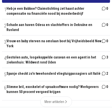
1
Heb je een Babboe? Claimstichting zet haast achter
0
compensatie na financiële nood bij moederbedrijf
2
Schade aan haven Odesa en slachtoffers in Oekraïne en
0
Rusland
3
Vrouw en baby sterven na omslaan boot bij Vrijheidsbeeld New
0
York
4
Gestolen auto, losgekoppelde caravan en een agent in het
3
ziekenhuis: Wildwest rond Uden
5
Spanje checkt zo'n tweehonderd vliegtuigpassagiers uit Italië
2
6
Slimme bril, exoskelet of spraaksoftware nodig? Werkgevers
0
kunnen 50 procent vergoed krijgen
Meer artikelen