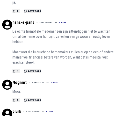
ja.
4
+
Antwoord
hans-e-pans
05 juni 2023 om 17:44
+
41194
De echte homofiele medemensen zijn zitten/liggen niet te wachten
om al die herrie over hun zijn, ze willen een gewoon en rustig leven
hebben.
Maar voor die luidruchtige herriemakers zullen er op de een of andere
manier wel financieel betere van worden, want dat is meestal wat
erachter steekt.
6
+
Antwoord
Nogniet
05 juni 2023 om 17:30
+
32565
Mooi.
4
+
Antwoord
plurk
05 juni 2023 om 17:26
+
149441