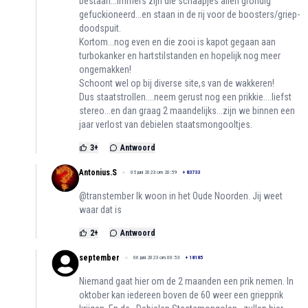
bestaan...immers zijn die schaapjes allen grondig
gefuckioneerd...en staan in de rij voor de boosters/griep-
doodspuit.
Kortom...nog even en die zooi is kapot gegaan aan
turbokanker en hartstilstanden en hopelijk nog meer
ongemakken!
Schoont wel op bij diverse site,s van de wakkeren!
Dus staatstrollen....neem gerust nog een prikkie....liefst
stereo...en dan graag 2 maandelijks...zijn we binnen een
jaar verlost van debielen staatsmongooltjes.
3
+
Antwoord
Antonius.S
05 juni 2023 om 20:59
+
83733
@transtember Ik woon in het Oude Noorden. Jij weet
waar dat is
2
+
Antwoord
september
06 juni 2023 om 00:53
+
18185
Niemand gaat hier om de 2 maanden een prik nemen. In
oktober kan iedereen boven de 60 weer een griepprik