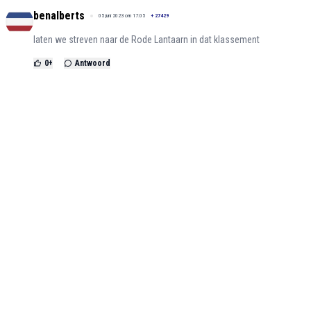
benalberts
05 juni 2023 om 17:05
+
27429
laten we streven naar de Rode Lantaarn in dat klassement
0
+
Antwoord