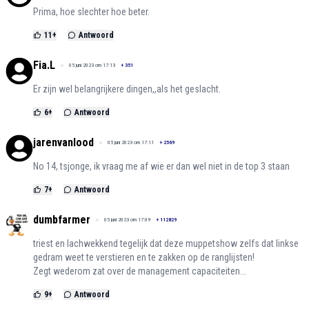
Prima, hoe slechter hoe beter.
11
+
Antwoord
Fia.L
05 juni 2023 om 17:13
+
351
Er zijn wel belangrijkere dingen,,als het geslacht.
6
+
Antwoord
jarenvanlood
05 juni 2023 om 17:11
+
2569
No 14, tsjonge, ik vraag me af wie er dan wel niet in de top 3 staan
7
+
Antwoord
dumbfarmer
05 juni 2023 om 17:09
+
112829
triest en lachwekkend tegelijk dat deze muppetshow zelfs dat linkse
gedram weet te verstieren en te zakken op de ranglijsten!
Zegt wederom zat over de management capaciteiten...
9
+
Antwoord