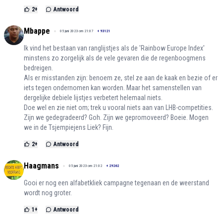
2
+
Antwoord
Mbappe
05 juni 2023 om 21:07
+
93121
Ik vind het bestaan van ranglijstjes als de 'Rainbow Europe Index'
minstens zo zorgelijk als de vele gevaren die de regenboogmens
bedreigen.
Als er misstanden zijn: benoem ze, stel ze aan de kaak en bezie of er
iets tegen ondernomen kan worden. Maar het samenstellen van
dergelijke debiele lijstjes verbetert helemaal niets.
Doe wel en zie niet om; trek u vooral niets aan van LHB-competities.
Zijn we gedegradeerd? Goh. Zijn we gepromoveerd? Boeie. Mogen
we in de Tsjempiejens Liek? Fijn.
2
+
Antwoord
Haagmans
05 juni 2023 om 21:02
+
29262
Gooi er nog een alfabetkliek campagne tegenaan en de weerstand
wordt nog groter.
1
+
Antwoord