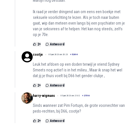
Martijn nog bestaan.
Ik raad je verder dringend aan om eens een boekje met
seksuele voorlichting te lezen. Als je toch naar buiten
gaat, wip dan meteen even langs bij een psychiater om je
van je seksvrees af te helpen. Het kan nog steeds, zelfs
op je 70e.
2
+
Antwoord
cootje
05 juni 2023 om 20:23
+
52614
Leuk het afdoen op een doden terwijl je vriend Sydney
Smeets nog actief is in het milieu , Maar ik snap het wel
dat jij je thuis voelt bij D66 het gender clubje ,
2
+
Antwoord
harry-wigmans
05 juni 2023 om 21:02
+
27516
Sinds wanneer zat Pim Fortuyn, de grote voorvechter van
pedo-rechten, bij D66, cootje?
2
+
Antwoord