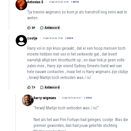
Antonius.S
05 juni 2023 om 18:48
+
83733
Tja trannie-wigmans zo kom je als transtroll nog eens wat te
weten.
6
+
Antwoord
cootje
05 juni 2023 om 19:36
+
52614
Harry vol in zijn kruis geraakt , dat er een hoop mensen toch
moeite hebben met sex in het verkeerde gat , dat levert
namelijk altijd een strontlucht op , en daar trek je geen volle
zalen mee , Harry zijn vriend Sydney Smeets hield wel van
hele nauwe contacten , maar het is Harry wigmans zijn clubje
, terwijl Martijn toch verboden was / is/
1
+
Antwoord
harry-wigmans
05 juni 2023 om 20:07
+
27516
“terwijl Martijn toch verboden was / is/”
Niet als het aan Pim Fortuyn had gelegen, cootje. Was die
premier geworden, dan had jouw geliefde stichting