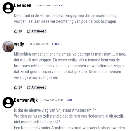
Leensen
05 juni 2023 om 17:52
+
42
De olifant in de kamer, de bevolkingsgroep die beneoemd mag
worden, zal aan deze verslechtering van positie ook bijdragen
0
+
Antwoord
wally
05 juni 2023 om 17:51
+
18346
Misschien omdat dit land helemaal volgepropt is met islam.... o nee,
dat mag ik niet zeggen. En wees eerlijk: als u iemand kent van de
homosexuele kant dan zullen deze mensen vrijwel allemaal zeggen
dat ze dit gedoe onzin vinden, al dat gezanik. De meeste mensen
willen gewoon rustig leven.
3
+
Antwoord
BertvanWijk
05 juni 2023 om 17:45
+
6572
Is dat de nieuwe vlag van Vrij-staat Amsterdam ??
Worden ze nu zo zelfstandig dat de rest van Nederland al dit gezijk
niet meer hoeft te betalen??
Een Nederland zonder Amsterdam zou ik wel weer trots op worden