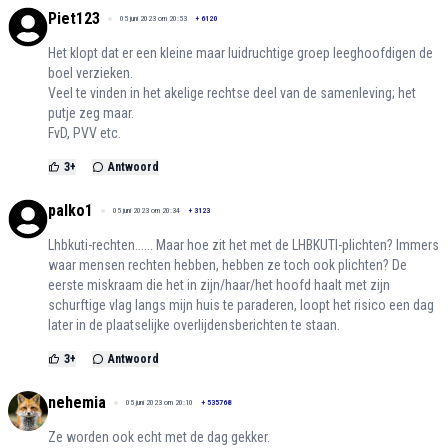
Piet123
05 juni 2023 om 20:53
+
6120
Het klopt dat er een kleine maar luidruchtige groep leeghoofdigen de
boel verzieken.
Veel te vinden in het akelige rechtse deel van de samenleving; het
putje zeg maar.
FvD, PVV etc.
3
+
Antwoord
palko1
05 juni 2023 om 20:34
+
3123
Lhbkuti-rechten...... Maar hoe zit het met de LHBKUTI-plichten? Immers
waar mensen rechten hebben, hebben ze toch ook plichten? De
eerste miskraam die het in zijn/haar/het hoofd haalt met zijn
schurftige vlag langs mijn huis te paraderen, loopt het risico een dag
later in de plaatselijke overlijdensberichten te staan.
3
+
Antwoord
nehemia
05 juni 2023 om 20:10
+
535768
Ze worden ook echt met de dag gekker.