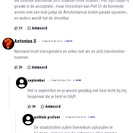
die zittende plassende zich staande moet houden , Piet zijn clubje is
gezakt in de acceptatie , maar misschien kan Piet 51 de komende
zomer met een leuk jurkje de Amsterdamse boten parade opsieren ,
en anders wordt het de strontkar
1
+
Antwoord
Antonius.S
05 juni 2023 om 18:42
+
83733
Niemand moet transgenders en zeker niet als ze zich transtember
noemen.
3
+
Antwoord
september
05 juni 2023 om 19:16
+
18185
Het is september en je woont gelukkig niet heel dicht bij mij
leugenaar die je bent en blijft
0
+
Antwoord
politiek-profeet
05 juni 2023 om 20:25
+
6970
De staatstrollen zullen binnenkort ophouden te