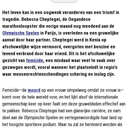
Het leven kan in een oogwenk veranderen van een triomf in
tragedie. Rebecca Cheptegei, de Oegandese
marathonloopster die vorige maand nog meedeed aan de
Olympische Spelen
in Parijs, is overleden na een gruwelijke
aanval door haar partner. Cheptegei werd in Kenia op
afschuwelijke wijze vermoord, overgoten met benzine en
levend verbrand door haar vriend. Dit is het afschuwelijke
gezicht van
femicide
, een misdaad waar veel te vaak over
gezwegen wordt, vooral wanneer het plaatsvindt in regio's
waar mensenrechtenschendingen schering en inslag zijn.
Femicide—de
moord
op een vrouw simpelweg omdat ze vrouw is—
komt over de hele wereld voor, en het lijkt alsof de internationale
gemeenschap keer op keer faalt om deze gruweldaden effectief aan
te pakken. Rebecca Cheptegei had een glansrijke carrière; ze nam
deel aan de Olympische Spelen en vertegenwoordigde haar land op
het hoogste sportieve podium. Maar nu zal ze herinnerd worden als