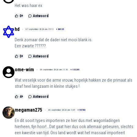
Het was haar ex
0
+
Antwoord
hd
07 september 2024 om 19:11
+
88135
Denk zomaar dat de dader niet mooi blank is.
Een zwarte ??????
0
+
Antwoord
ome-wim
06 september 2024 om 11:16
+
132281
Wat vreselijk voor die arme vrouw, hopelijk hakken ze die primaat als
straf heel langzaam in kleine stukjes !
4
+
Antwoord
megaman275
06 september 2024 om 1:49
+
55783
En dit soort types importeren ze hier dus met wagonladingen
hierheen, fijn hoor!...Dat gaat hier dus ook allemaal gebeuren, slechts
een kwestie van tijd. Ons land wordt wat het massaal importeert