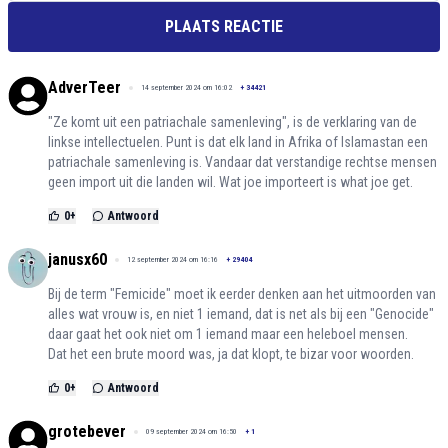
PLAATS REACTIE
AdverTeer
14 september 2024 om 16:02
+
34421
"Ze komt uit een patriachale samenleving", is de verklaring van de
linkse intellectuelen. Punt is dat elk land in Afrika of Islamastan een
patriachale samenleving is. Vandaar dat verstandige rechtse mensen
geen import uit die landen wil. Wat joe importeert is what joe get.
0
+
Antwoord
janusx60
12 september 2024 om 16:16
+
29404
Bij de term "Femicide" moet ik eerder denken aan het uitmoorden van
alles wat vrouw is, en niet 1 iemand, dat is net als bij een "Genocide"
daar gaat het ook niet om 1 iemand maar een heleboel mensen.
Dat het een brute moord was, ja dat klopt, te bizar voor woorden.
0
+
Antwoord
grotebever
09 september 2024 om 16:50
+
1