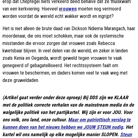
erop dat Cheptegei niets verkeerd deed behalve dat ze thuiskwam
van een kerkviering. Hoeveel
vrouwen
moeten nog vermoord
worden voordat de wereld echt wakker wordt en ingrijpt?
Het is niet alleen de brute daad van Dickson Ndiema Marangach, haar
moordenaar, die ons moet schokken, maar ook de systemische
misstanden die ervoor zorgen dat vrouwen zoals Rebecca
kwetsbaar blijven. In veel delen van de wereld, en zeker in landen
zoals Kenia en Oeganda, wordt geweld tegen vrouwen te vaak
genegeerd of gebagatelliseerd. Het rechtssysteem faalt om
vrouwen te beschermen, en daders komen veel te vaak weg met
deze gruweldaden.
(Artikel gaat verder onder deze oproep) Bij DDS zijn we KLAAR
met de politiek correcte verhalen van de mainstream media én de
walgelijke politiek van het partijkartel. Wij zijn er voor JOU. Voor
ons volk, ons land, onze cultuur.
Maar om patriottisch verslag te
kunnen doen van het nieuws hebben we JOUW STEUN nodig
. Het
kartel wil ons namelijk op elke mogelijke manier SLOPEN.
Steun