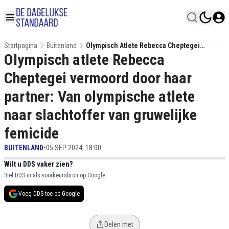
Startpagina
Buitenland
Olympisch Atlete Rebecca Cheptegei
Olympisch atlete Rebecca
Vermoord Door Haar Partner: Van
Olympische Atlete Naar Slachtoffer Van
Cheptegei vermoord door haar
Gruwelijke Femicide
partner: Van olympische atlete
naar slachtoffer van gruwelijke
femicide
BUITENLAND
•
05 SEP 2024, 18:00
Wilt u DDS vaker zien?
Stel DDS in als voorkeursbron op Google.
Voeg DDS toe op Google
Delen met