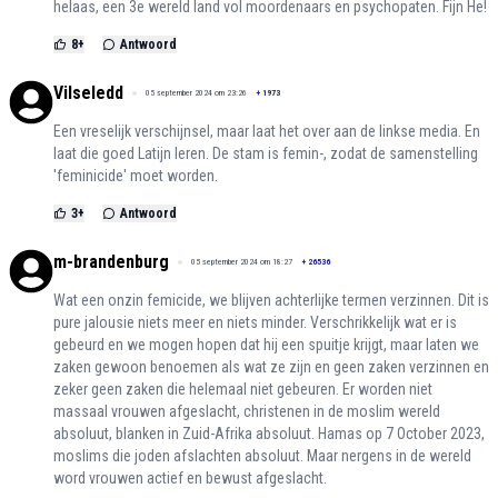
helaas, een 3e wereld land vol moordenaars en psychopaten. Fijn He!
8
+
Antwoord
Vilseledd
05 september 2024 om 23:26
+
1973
Een vreselijk verschijnsel, maar laat het over aan de linkse media. En
laat die goed Latijn leren. De stam is femin-, zodat de samenstelling
'feminicide' moet worden.
3
+
Antwoord
m-brandenburg
05 september 2024 om 18:27
+
26536
Wat een onzin femicide, we blijven achterlijke termen verzinnen. Dit is
pure jalousie niets meer en niets minder. Verschrikkelijk wat er is
gebeurd en we mogen hopen dat hij een spuitje krijgt, maar laten we
zaken gewoon benoemen als wat ze zijn en geen zaken verzinnen en
zeker geen zaken die helemaal niet gebeuren. Er worden niet
massaal vrouwen afgeslacht, christenen in de moslim wereld
absoluut, blanken in Zuid-Afrika absoluut. Hamas op 7 October 2023,
moslims die joden afslachten absoluut. Maar nergens in de wereld
word vrouwen actief en bewust afgeslacht.