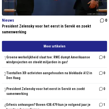
Nieuws
0
President Zelensky voor het eerst in Servië en zoekt
samenwerking
Meer artikelen
1
Groene werkelijkheid slaat toe: RWE dumpt Amerikaanse
0
windprojecten en steekt miljarden in gas!
2
Tientallen XR-activisten aangehouden na blokkade A12 in
0
Den Haag
3
President Zelensky voor het eerst in Servië en zoekt
0
samenwerking
4
Erfenis ontvangen? Boven €38.479 kun je volgend jaar je
1