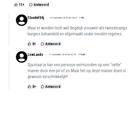
11
+
Antwoord
f2sn9nf59j
05 september 2024 om 23:09
+
48
Maar er worden toch wel degelijk vrouwen als tweederangs
burgers behandeld en afgemaakt onder moslim regimes
0
+
Antwoord
LowLands
11 september 2024 om 20:35
+
7249
Sja,maar je kan een persoon vermoorden op een "nette"
manier door een pil of zo.Maar het op deze manier doen is
gewoon verschrikkelijk!!
0
+
Antwoord