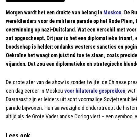
Morgen wordt het een drukte van belang in
Moskou
. De R
wereldleiders voor de militaire parade op het Rode Plein, 
overwinning op nazi-Duitsland. Wat een verschil met voor
zat opgescheept. Dit jaar is het een diplomatieke triomf, 
boodschap is helder: ondanks westerse sancties en poging
Oekraïne het waagt om juist nú toe te slaan, zoals preside
vijanden. Dat zou een diplomatieke en strategische blunde
De grote ster van de show is zonder twijfel de Chinese pre
een dag eerder in Moskou
voor bilaterale gesprekken
, wat
Daarnaast zijn er leiders uit acht voormalige Sovjetrepubli
parade bijwonen. Hun aanwezigheid onderstreept de histor
altijd als de Grote Vaderlandse Oorlog viert – een symbool v
Lees ook