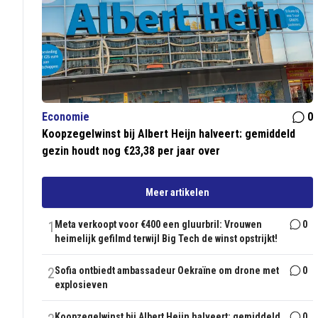
Economie
0
Koopzegelwinst bij Albert Heijn halveert: gemiddeld
gezin houdt nog €23,38 per jaar over
Meer artikelen
1
Meta verkoopt voor €400 een gluurbril: Vrouwen
0
heimelijk gefilmd terwijl Big Tech de winst opstrijkt!
2
Sofia ontbiedt ambassadeur Oekraïne om drone met
0
explosieven
Koopzegelwinst bij Albert Heijn halveert: gemiddeld
0