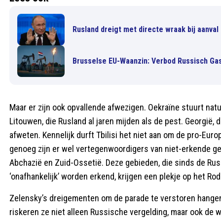
Rusland dreigt met directe wraak bij aanval 
Brusselse EU-Waanzin: Verbod Russisch Ga
Maar er zijn ook opvallende afwezigen. Oekraïne stuurt natuu
Litouwen, die Rusland al jaren mijden als de pest. Georgië, d
afweten. Kennelijk durft Tbilisi het niet aan om de pro-Eur
genoeg zijn er wel vertegenwoordigers van niet-erkende geb
Abchazië en Zuid-Ossetië. Deze gebieden, die sinds de Ru
‘onafhankelijk’ worden erkend, krijgen een plekje op het Ro
Zelensky’s dreigementen om de parade te verstoren hangen
riskeren ze niet alleen Russische vergelding, maar ook de w