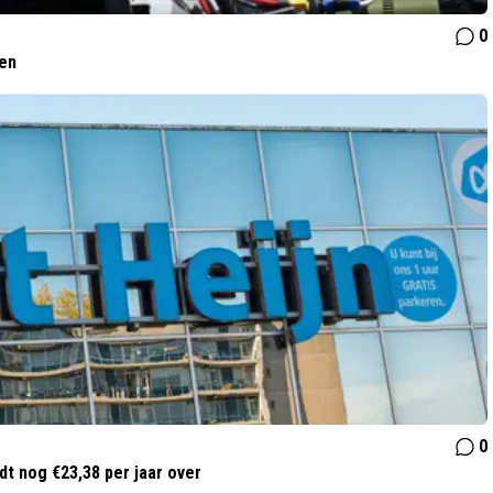
0
ven
0
dt nog €23,38 per jaar over