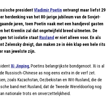
ussische president
Vladimir Poetin
ontvangt maar liefst 29
ter herdenking van het 80-jarige jubileum van de Sovjet-
gaande jaren, toen Poetin vaak met een handjevol gasten
en het Kremlin zal dat ongetwijfeld breed uitmeten. De
en tot isolatie staat
Rusland
er niet alleen voor. En als
nt Zelensky dreigt, dan maken ze in één klap een hele rits
r van jewelste zijn.
sident
Xi Jinping
, Poetins belangrijkste bondgenoot. Xi is al
 de Russisch-Chinese as nog eens extra in de verf zet.
eken, zoals Kazachstan, Oezbekistan en Wit-Rusland, die de
ische band met Rusland, dat de Tweede Wereldoorlog nog
an nationale trots en onverzettelijkheid.