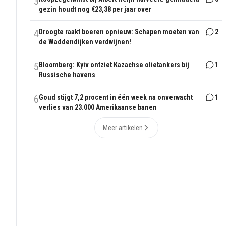
3
gezin houdt nog €23,38 per jaar over
4
Droogte raakt boeren opnieuw: Schapen moeten van
2
de Waddendijken verdwijnen!
5
Bloomberg: Kyiv ontziet Kazachse olietankers bij
1
Russische havens
6
Goud stijgt 7,2 procent in één week na onverwacht
1
verlies van 23.000 Amerikaanse banen
Meer artikelen