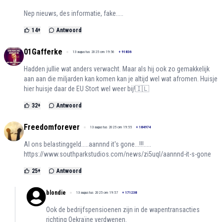
Nep nieuws, des informatie, fake.....
14
+
Antwoord
01Gafferke
13 augustus 2025 om 19:56
+
91836
Hadden jullie wat anders verwacht. Maar als hij ook zo gemakkelijk
aan aan die miljarden kan komen kan je altijd wel wat afromen. Huisje
hier huisje daar de EU Stort wel weer bij!🇮🇱
32
+
Antwoord
Freedomforever
13 augustus 2025 om 19:55
+
184974
Al ons belastinggeld.....aannnd it's gone...!!!.....
https://www.southparkstudios.com/news/zi5uql/aannnd-it-s-gone
25
+
Antwoord
blondie
13 augustus 2025 om 19:57
+
171238
Ook de bedrijfspensioenen zijn in de wapentransacties
richting Oekraïne verdwenen.