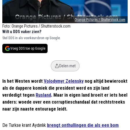
Orange Pictures / Shutterstock.com
Foto: Orange Pictures / Shutterstock.com
Wilt u DDS vaker zien?
Stel DDS in als voorkeursbron op Google.
Voeg DDS toe op Google
Delen met
In het Westen wordt
Volodymyr Zelensky
nog altijd bewierookt
als de dappere komiek die president werd en zijn land
verdedigt tegen
Rusland
. Maar in eigen land broeit er iets heel
anders: woede over een corruptieschandaal dat rechtstreeks
naar zijn naaste entourage leidt.
De Turkse krant Aydınlık
brengt onthullingen die als een bom