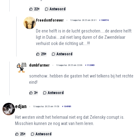
22
+
Antwoord
Freedomforever
13 augustus 2025 om 20:01
+
184974
De ene helft is in de lucht geschoten.....de andere helft
ligt in Dubai....zal niet lang duren of die Zwendelaar
verhuist ook die richting uit....!!!
29
+
Antwoord
dumbfarmer
13 augustus 2025 om 22:08
+
112683
somehow.. hebben die gasten het wel telkens bij het rechte
eind!
3
+
Antwoord
edjan
13 augustus 2025 om 19:50
+
104981
Het westen vindt het helemaal niet erg dat Zelensky corrupt is.
Misschien kunnen ze nog wat van hem leren.
25
+
Antwoord