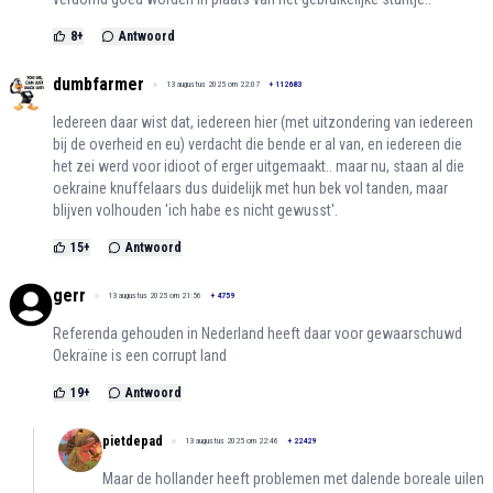
8
+
Antwoord
dumbfarmer
13 augustus 2025 om 22:07
+
112683
Iedereen daar wist dat, iedereen hier (met uitzondering van iedereen
bij de overheid en eu) verdacht die bende er al van, en iedereen die
het zei werd voor idioot of erger uitgemaakt.. maar nu, staan al die
oekraine knuffelaars dus duidelijk met hun bek vol tanden, maar
blijven volhouden 'ich habe es nicht gewusst'.
15
+
Antwoord
gerr
13 augustus 2025 om 21:56
+
4759
Referenda gehouden in Nederland heeft daar voor gewaarschuwd
Oekraïne is een corrupt land
19
+
Antwoord
pietdepad
13 augustus 2025 om 22:46
+
22429
Maar de hollander heeft problemen met dalende boreale uilen