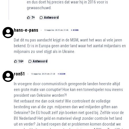
en dus doet hij precies dat waar hij in 2016 voor is
gewaaschuwd.
7
+
Antwoord
hans-e-pans
13 augustus 2025 om 21:48
+
41086
Dat dit nu pas aandacht krijgt in de MSM, want het was al vele jaren
bekend. Er is in Europa geen ander land waar het aantal miljardairs en
miljonairs zo snel stijgt als in Ukraine.
16
+
Antwoord
ron51
13 augustus 2025 om 21:20
+
32238
In vroegere door communistisch geregeerde landen heerste altijd
een grote mate van corruptie! Hoe kan een toneelspeler nou ineens
president van Oekraïne worden?!
Het verbaast me dan ook niets! Wie controleert de volledige
besteding van al die zgn. miljoenen dan wel miljarden giften aan
Oekraïne? De EU houdt zelf zijn boeken niet goed bij. Zelfde voor de
BV. Nederland! Het geld en materieel vliegt zonder controle het land
uit en verder? Ja hard roepen dat er problemen komen doordat we