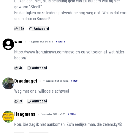
Dit kan echt niet, dit is belasting geld van EU burgers wat hij hier
gewoon "Steelt".....
En dan kijken onze leiders potverdorie nog weg ook! Wat is dat voor
scum daar in Brussel!
13
+
Antwoord
wim
14 augustus 2025 om 10:10
+
138216
https://www.frontnieuws.com/navo-en-eu-voltooien-af-wat-hitler-
begon/
4
+
Antwoord
Draadnagel
14 augustus 2025 om 10:02
+
5428
Weg met ons, willoos slachtvee!
7
+
Antwoord
Haagmans
14 augustus 2025 om 7:39
+
29226
Nou. Die zag ik niet aankomen. Zo'n eerlijke man, die zelensky.🤡