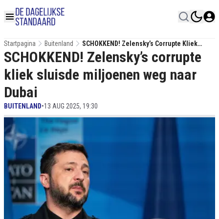
Startpagina
Buitenland
SCHOKKEND! Zelensky’s Corrupte Kliek
SCHOKKEND! Zelensky’s corrupte
Sluisde Miljoenen Weg Naar Dubai
kliek sluisde miljoenen weg naar
Dubai
BUITENLAND
•
13 AUG 2025, 19:30