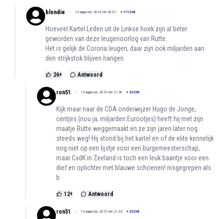
blondie
13 augustus 2025 om 20:07
+
171238
Hoeveel Kartel Leden uit de Linkse hoek zijn al beter
geworden van deze leugenoorlog van Rutte.
Het is gelijk de Corona leugen, daar zijn ook miljarden aan
den strijkstok blijven hangen.
26
+
Antwoord
ron51
13 augustus 2025 om 21:28
+
32238
Kijk maar naar de CDA onderwijzer Hugo de Jonge,
centjes (nou ja, miljarden Eurootjes) heeft hij met zijn
maatje Rutte weggemaakt en ze zijn jaren later nog
steeds weg! Hij stond bij het kartel en of de elite kennelijk
nog niet op een lijstje voor een burgemeesterschap,
maar CvdK in Zeeland is toch een leuk baantje voor een
dief en oplichter met blauwe schoenen! nisgegrepen als
b
12
+
Antwoord
ron51
13 augustus 2025 om 21:33
+
32238