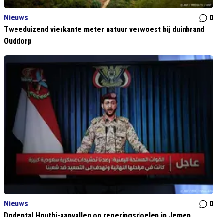
Nieuws
0
Tweeduizend vierkante meter natuur verwoest bij duinbrand
Ouddorp
Nieuws
0
Dodental Houthi-aanvallen op regeringsdoelen in Jemen