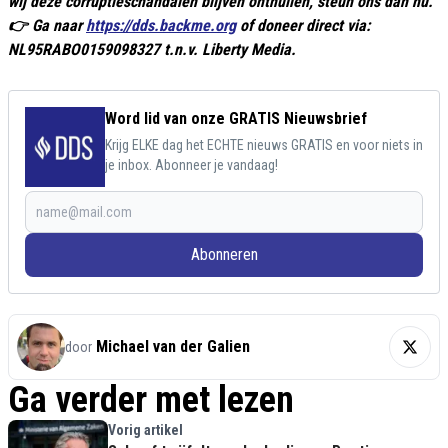
wij deze corruptieschandalen blijven onthullen, steun ons dan nú.
👉 Ga naar
https://dds.backme.org
of doneer direct via:
NL95RABO0159098327 t.n.v. Liberty Media.
Word lid van onze GRATIS Nieuwsbrief
Krijg ELKE dag het ECHTE nieuws GRATIS en voor niets in
je inbox. Abonneer je vandaag!
Abonneren
Michael van der Galien
door
Ga verder met lezen
Vorig artikel