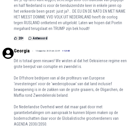
en half Nederland is voor de tienduizendste keer in enkele jaren op
het verkeerde been gezet: juist ja?... DE EU EN DE NATO EN MET NAME
HET MEEST DOMME VVD VOLK UIT NEDERKLAND heeft de oorlog
tegen RUSLAND ontketend en uitgelokt. Laten we hopen dat Poetin
megahard terugslaat en TRUMP zijn bek houdt!
20
+
Antwoord
Georgia
13 augustus 2025 om 22:49
+
12145
Dit is totaal geen nieuws! We wisten al dat het Oekraïense regime een
grote beerput van corruptie en zwendel is.
De Offshore bedrijven van al die profiteurs van Europese
'investeringen' voor de 'wederopbouw'.van dat land inclusief
bewapening is in de zakken van de grote graaiers, de Oligarchen, de
Maffia rond Zwendelenski beland.
De Nederlandse Overheid weet dat maar gaat door met
garantiebetalingen om aanspraak te kunnen blijven maken op de
bodemschatten daar voor de Globalistische grootverdieners van
AGENDA 2030/2050.