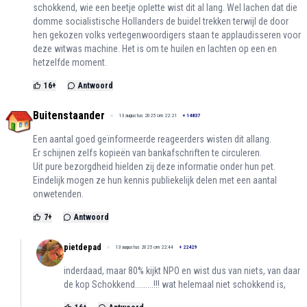
schokkend, wie een beetje oplette wist dit al lang. Wel lachen dat die
domme socialistische Hollanders de buidel trekken terwijl de door
hen gekozen volks vertegenwoordigers staan te applaudisseren voor
deze witwas machine. Het is om te huilen en lachten op een en
hetzelfde moment.
16
+
Antwoord
Buitenstaander
13 augustus 2025 om 22:21
+
14837
Een aantal goed geïnformeerde reageerders wisten dit allang.
Er schijnen zelfs kopieën van bankafschriften te circuleren.
Uit pure bezorgdheid hielden zij deze informatie onder hun pet.
Eindelijk mogen ze hun kennis publiekelijk delen met een aantal
onwetenden.
7
+
Antwoord
pietdepad
13 augustus 2025 om 22:44
+
22429
inderdaad, maar 80% kijkt NPO en wist dus van niets, van daar
de kop Schokkend.........!!! wat helemaal niet schokkend is,