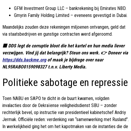
GFM Investment Group LLC – bankrekening bij Emirates NBD.
Gmyrin Family Holding Limited – eveneens gevestigd in Dubai.
Maandelijks zouden deze rekeningen miljoenen ontvangen, geld dat
via staatsbedrijven en gunstige contracten werd afgeroomd.
🟦 DDS legt de corruptie bloot die het kartel en hun media liever
verzwijgen. Vind jij dat belangrijk? Steun ons werk. 👉 Doneer via
https://dds.backme.org
of maak je bijdrage over naar
NL95RABO0159098327 t.n.v. Liberty Media.
Politieke sabotage en repressie
Toen NABU en SAPO te dicht in de buurt kwamen, volgden
invalacties door de Oekraïense veiligheidsdienst SBU – zonder
rechterlijk bevel, op instructie van presidentieel kabinetschef Andriy
Jermak. Officiële reden: verdenking van “samenwerking met Rusland”.
In werkelijkheid ging het om het kapotmaken van de instanties die de