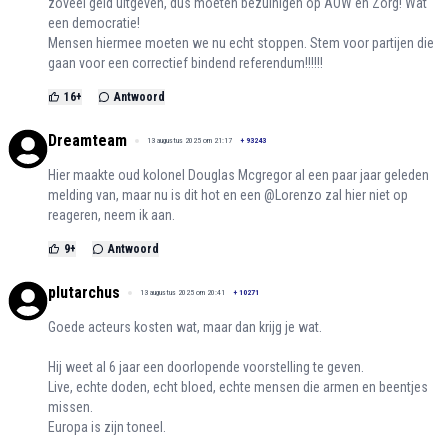
zoveel geld uitgeven, dus moeten bezuinigen op AOW en Zorg! Wat
een democratie!
Mensen hiermee moeten we nu echt stoppen. Stem voor partijen die
gaan voor een correctief bindend referendum!!!!!!
16
+
Antwoord
Dreamteam
13 augustus 2025 om 21:17
+
93243
Hier maakte oud kolonel Douglas Mcgregor al een paar jaar geleden
melding van, maar nu is dit hot en een @Lorenzo zal hier niet op
reageren, neem ik aan.
9
+
Antwoord
plutarchus
13 augustus 2025 om 20:41
+
10271
Goede acteurs kosten wat, maar dan krijg je wat.
Hij weet al 6 jaar een doorlopende voorstelling te geven.
Live, echte doden, echt bloed, echte mensen die armen en beentjes
missen.
Europa is zijn toneel.