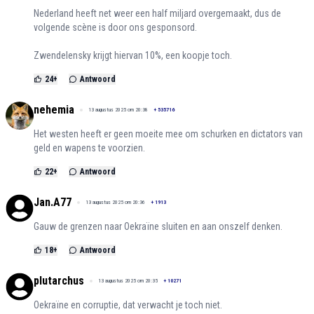
Nederland heeft net weer een half miljard overgemaakt, dus de
volgende scène is door ons gesponsord.
Zwendelensky krijgt hiervan 10%, een koopje toch.
24
+
Antwoord
nehemia
13 augustus 2025 om 20:38
+
535716
Het westen heeft er geen moeite mee om schurken en dictators van
geld en wapens te voorzien.
22
+
Antwoord
Jan.A77
13 augustus 2025 om 20:36
+
1913
Gauw de grenzen naar Oekraïne sluiten en aan onszelf denken.
18
+
Antwoord
plutarchus
13 augustus 2025 om 20:35
+
10271
Oekraïne en corruptie, dat verwacht je toch niet.