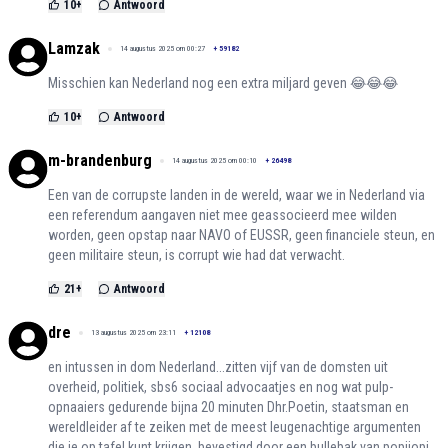
10
+
Antwoord
Lamzak
14 augustus 2025 om 00:27
+
59182
Misschien kan Nederland nog een extra miljard geven 😂😂😂
10
+
Antwoord
m-brandenburg
14 augustus 2025 om 00:10
+
26498
Een van de corrupste landen in de wereld, waar we in Nederland via
een referendum aangaven niet mee geassocieerd mee wilden
worden, geen opstap naar NAVO of EUSSR, geen financiele steun, en
geen militaire steun, is corrupt wie had dat verwacht.
21
+
Antwoord
dre
13 augustus 2025 om 23:11
+
12108
en intussen in dom Nederland...zitten vijf van de domsten uit
overheid, politiek, sbs6 sociaal advocaatjes en nog wat pulp-
opnaaiers gedurende bijna 20 minuten Dhr.Poetin, staatsman en
wereldleider af te zeiken met de meest leugenachtige argumenten
die je op tafel kunt krijgen, bevestigd door een bullebak van popijopi