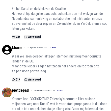
En het Kartel en de kliek van de Coalitie:
Het wordt tijd dat jullie aandacht schenken aan het welzijn van de
Nederlandse samenleving en collaboratie met infiltranten in onze
soevereiniteit de deur wijzen en Zwendelenski in z'n Oekraïense sop
laten gaarkoken.
23
+
Antwoord
kharm
13 augustus 2025 om 22:47
+
4753
Waar we jaren geleden al tegen stemden niet nog meer corrupte
landen in de EU.
Maar onze leiders zagen het zagen het anders en roofden onx
ze pensioen potten leeg
21
+
Antwoord
pietdepad
13 augustus 2025 om 22:39
+
22429
Kranten kop: "SCHOKKEND! Zelensky’s corrupte kliek sluisde
miljoenen weg naar Dubai" wat is voor staat propaganda is dit, doen
als of je iets ontdekt heb dat je allang wist. Voor mij helemaal niet