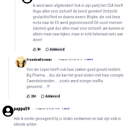
Ik werd weer afgebroken! Ook in zijn partij het CDA heeft
Hugo allen voor zichzelf de beest gereden! Omtzicht
geslachtofferd en daarna ineens Wopke, die ook linea
recta naar de EU werd gepromoveerd! Dit soort mensen
(idioten) gaat dus allen maar voor zichzelf, we kunnen er
alleen maar naar kijken, maar er echt helemaal niets aan
doen!
8
+
Antwoord
Freedomforever
13 augustus 2025 om 20:12
+
184974
Von der Leyen heeft ook haar zakken goed gevuld middels
Big Pharma.....dus die kan het goed vinden met haar corrupte
Zwendelvrienden......zoiets werd vroeger maffia
genoemd......!!!
26
+
Antwoord
pappa59
13 augustus 2025 om 19:46
+
36167
Heb ik eerder gereageerd hij is straks verdwenen en laat zijn volk in
ellende achter