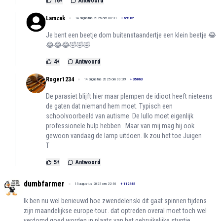
16
+
Antwoord
Lamzak
14 augustus 2025 om 00:31
+
59182
Je bent een beetje dom buitenstaandertje een klein beetje 😂
😂😂😂🤣🤣🤣
4
+
Antwoord
Roger1234
14 augustus 2025 om 00:39
+
35063
De parasiet blijft hier maar plempen de idioot heeft nieteens
de gaten dat niemand hem moet. Typisch een
schoolvoorbeeld van autisme. De lullo moet eigenlijk
professionele hulp hebben . Maar van mij mag hij ook
gewoon vandaag de lamp uitdoen. Ik zou het toe Juigen
T
5
+
Antwoord
dumbfarmer
13 augustus 2025 om 22:10
+
112683
Ik ben nu wel benieuwd hoe zwendelenski dit gaat spinnen tijdens
zijn maandelijkse europe-tour.. dat optreden overal moet toch wel
verdomd goed worden in plaats van het gebruikelijke stuntje..