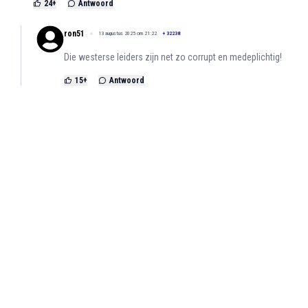
24
+
Antwoord
ron51
13 augustus 2025 om 21:22
+
32238
Die westerse leiders zijn net zo corrupt en medeplichtig!
15
+
Antwoord