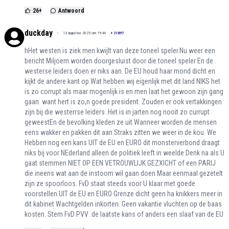
26
+
Antwoord
duckday
13 augustus 2025 om 19:46
+
21897
hHet westen is ziek men kwijlt van deze toneel speler.Nu weer een
bericht Miljoem worden doorgesluist door die toneel speler En de
westerse leiders doen er niks aan. De EU houd haar mond dicht en
kijkt de andere kant op.Wat hebben wij eigenlijk met dit land NIKS het
is zo corrupt als maar mogenlijk is en men laat het gewoon zijn gang
gaan. want hert is zo,n goede president. Zouden er ook vertakkingen
zijn bij die westerrse leiders .Het is in jarten nog nooit zo currupt
geweestEn de bevolking kleden ze uit.Wanneer worden de mensen
eens wakker en pakken dit aan.Straks zitten we weer in de kou. We
Hebben nog een kans UIT de EU en EURO dit monsterverbond draagt
niks bij voor NEderland alleen de politiek leeft in weelde Denk na als U
gaat stemmen NIET OP EEN VETROUWLIJK GEZXICHT of een PARIJ
die ineens wat aan de instoom wil gaan doen.Maar eenmaal gezetelt
zijn ze spoorloos. FvD staat steeds voor U klaar met goede
voorstellen UIT de EU en EURO Grenze dicht geen ha knikkers meer in
dit kabinet Wachtgelden inkorten. Geen vakantie vluchten op de baas
kosten. Stem FvD PVV .de laatste kans of anders een slaaf van de EU