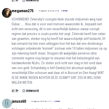
3
+
Antwoord
megaman275
14 augustus 2025 om 16:36
+
55783
SCHOKKEND! Zelensky’s corrupte kliek sluisde miljoenen weg naar
Dubai........Nou dat is voor veel mensen waaronder ik , bepaald niet
echt een verassing, dit is een verachtelijk dubieus zwaar corrupt
regime dat precies is zoals poetin het zegt. Zelenski heeft hier zeker
van geweten, sterker nog hij heeft het waarschijnlijk zelf bedacht, Of
kan iemand mij hier even uitleggen hoe het kan dat een derderangs
volslagen onbekende 'komiek" zomaar vele 10 tallen miljoenen op op
zijn rekening heeft staan. Stoppen dit walgelijke perverse ultra
criminele regime nog langer te steunen met het belastingeld van
hardwerkende NLdrs. Ze stelen zich echt een slag in het rond daar
van ons geld. Schandalig is het! Dankzij het absoluut walgelijk
verachtelijk Elite-schorum wat daar zit in Brussel en Den Haag! WAT
IS DE WARE REDEN ACHTER DEZE SCAM?? DAT ZOU IK WEL EENS
WILLEN WETEN.
3
+
Antwoord
janusx60
14 augustus 2025 om 11:17
+
29404