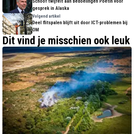
Schoof twijfelt aan bedoelingen Poetin voor
gesprek in Alaska
Volgend artikel
Deel flitspalen blijft uit door ICT-problemen bij
OM
Dit vind je misschien ook leuk