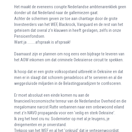
Het maakt de eveneens corupte Nederlandse ambtenarenkliek geen
donder uit dat Nederland naar de gallemiezen gaat.
Achter de schermen geven ze toe aan chantage door de grote
Investeerders van het WEF, Blackrock, Vanguard en de rest van het
geteisem dat overal z'n klauwen in heeft geslagen, zelfs in onze
Pensioenfondsen.
Want ja .........afspraak is afspraak!
Daarnaast zijn er plannen om nog eens een bijdrage te leveren van
het AOW inkomen om dat criminele Oekraïense circuit te spekken.
Ik hoop dat er een grote volksopstand uitbreekt in Oekraïne en dat
men er in slaagt dat schorem genadeloos af te serveren en al die
weggesluisde miljarden in de Belastingparadijzen te confisceren.
Er moet absoluut een einde komen nu aan de
financieel/economische terreur van de Nederlandse Overheid en die
megalomane narcist Rutte verbannen naar een onbewoond eiland
met z'n NAVO propaganda voor een 'veilig en sterk Oekraïne'.
Ik zeg het heel cru nu: Sodemieter op met al je leugens, je
dreigementen en je onverstand.
Trekpop van het WEF en al het 'onkruid' dat je vertegenwoordigt.