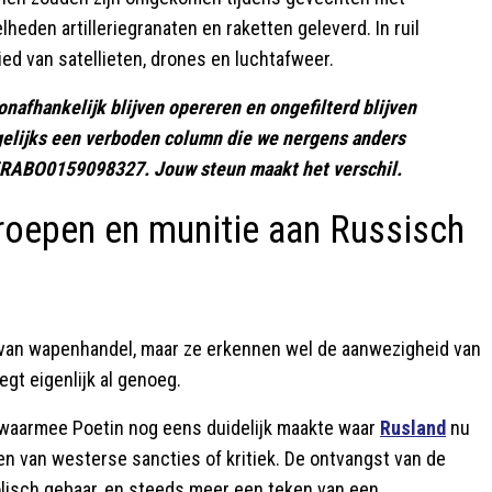
den artilleriegranaten en raketten geleverd. In ruil
d van satellieten, drones en luchtafweer.
onafhankelijk blijven opereren en ongefilterd blijven
agelijks een verboden column die we nergens anders
95RABO0159098327. Jouw steun maakt het verschil.
roepen en munitie aan Russisch
 van wapenhandel, maar ze erkennen wel de aanwezigheid van
t eigenlijk al genoeg.
 waarmee Poetin nog eens duidelijk maakte waar
Rusland
nu
en van westerse sancties of kritiek. De ontvangst van de
lisch gebaar, en steeds meer een teken van een