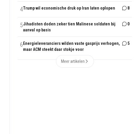
4
Trump wil economische druk op Iran laten oplopen
8
5
Jihadisten doden zeker tien Malinese soldaten bij
0
aanval op basis
6
Energieleveranciers wilden vaste gasprijs verhogen,
5
maar ACM steekt daar stokje voor
Meer artikelen