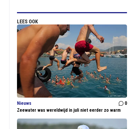
LEES OOK
Nieuws
0
Zeewater was wereldwijd in juli niet eerder zo warm