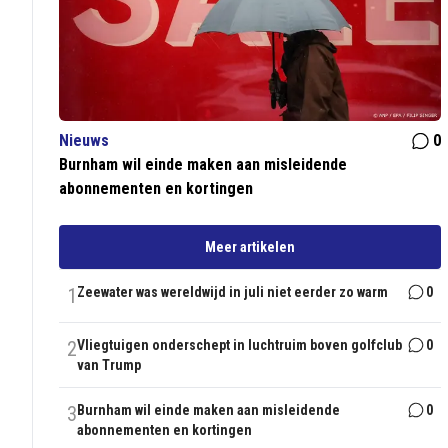
Nieuws
0
Burnham wil einde maken aan misleidende
abonnementen en kortingen
Meer artikelen
1
Zeewater was wereldwijd in juli niet eerder zo warm
0
2
Vliegtuigen onderschept in luchtruim boven golfclub
0
van Trump
3
Burnham wil einde maken aan misleidende
0
abonnementen en kortingen