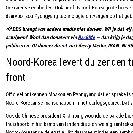
Oekraïense eenheden. Ook heeft Noord-Korea grote hoeveelhe
daarvoor zou Pyongyang technologie ontvangen op het gebie
📢 DDS brengt wat andere media niet durven. Wil je dat wij 
schrijven? Word dan donateur via
BackMe
— dan krijg je d
publiceren. Of doneer direct via Liberty Media, IBAN: NL
Noord-Korea levert duizenden t
front
Officieel ontkennen Moskou en Pyongyang dat er sprake is
Noord-Koreaanse manschappen in het oorlogsgebied. Dat zeg
Ook de Chinese president Xi Jinping woonde de parade bij,
thuishoort: in het kamp van landen die zich weinig aantrekk
Noord-Koreaanse delegatie lijkt daarmee minder een symbo