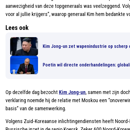
aanwezigheid van deze topgeneraals was veelzeggend. Vol
voor al jullie krijgers”, waarop generaal Kim hem bedankte 
Lees ook
Kim Jong-un zet wapenindustrie op scherp
Poetin wil directe onderhandelingen: global
Op dezelfde dag bezocht
Kim Jong-un
, samen met zijn doc
verklaring noemde hij de relatie met Moskou een “onoverwi
basis” van de samenwerking.
Volgens Zuid-Koreaanse inlichtingendiensten heeft Noord-
Russische inzet in de regio Koersk. Zeker 600 Noord-Kor