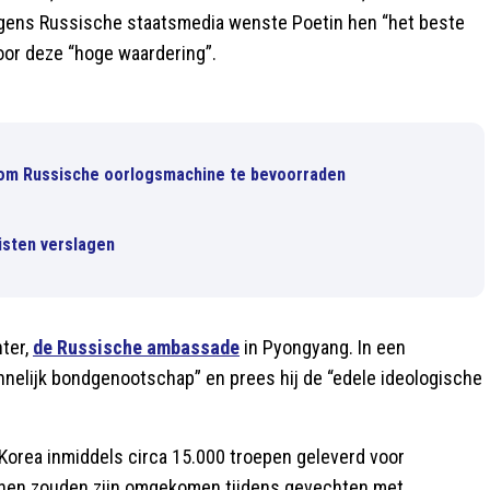
gens Russische staatsmedia wenste Poetin hen “het beste
voor deze “hoge waardering”.
 om Russische oorlogsmachine te bevoorraden
isten verslagen
hter,
de Russische ambassade
in Pyongyang. In een
nnelijk bondgenootschap” en prees hij de “edele ideologische
Korea inmiddels circa 15.000 troepen geleverd voor
eanen zouden zijn omgekomen tijdens gevechten met