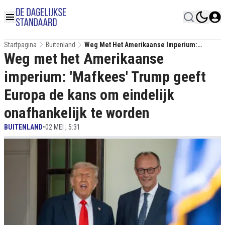
Startpagina
Buitenland
Weg Met Het Amerikaanse Imperium:
Weg met het Amerikaanse
'Mafkees' Trump Geeft Europa De Kans Om
Eindelijk Onafhankelijk Te Worden
imperium: 'Mafkees' Trump geeft
Europa de kans om eindelijk
onafhankelijk te worden
BUITENLAND
•
02 MEI , 5:31