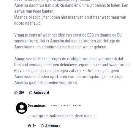
Amerika dacht via Iran ook Rusland én China uit balans te halen. Een
aanval van twee kanten.
Maar de oliepijplijnen lopen niet meer van oost naar west maar van
noord naar zuid.
Vraag je eens af waar het idee van eerst de EEG en daarna de EU
vandaan komt. Het is Amerika dat aan de knopen zit. Het zijn de
Amerikaanse multinationals die bepalen wat er gebeurt.
Aangezien de EU knettergek de oorlogstrom slaat vermoed ik dat
Rusland eerdaags met een definitieve tegenreactie komt waardoor de
EU volledig uit het veld geslagen zal zijn. En Amerika gaat geen
Amerikaanse steden opofferen voor de oorlogshonger in Europa.
Amerika gaat niet bloeden voor de EU.
20
+
Antwoord
Dreamteam
02 mei 2026 om 9:24
+
93297
In overgrote mate eens met deze reactie!
7
+
Antwoord