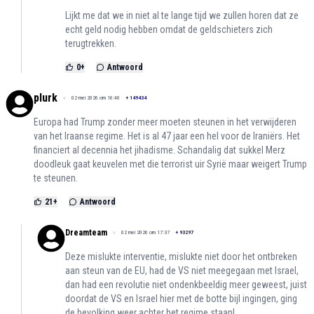
Lijkt me dat we in niet al te lange tijd we zullen horen dat ze
echt geld nodig hebben omdat de geldschieters zich
terugtrekken.
0
+
Antwoord
plurk
02 mei 2026 om 16:40
+
149434
Europa had Trump zonder meer moeten steunen in het verwijderen
van het Iraanse regime. Het is al 47 jaar een hel voor de Iraniërs. Het
financiert al decennia het jihadisme. Schandalig dat sukkel Merz
doodleuk gaat keuvelen met die terrorist uir Syrië maar weigert Trump
te steunen.
21
+
Antwoord
Dreamteam
02 mei 2026 om 17:37
+
93297
Deze mislukte interventie, mislukte niet door het ontbreken
aan steun van de EU, had de VS niet meegegaan met Israel,
dan had een revolutie niet ondenkbeeldig meer geweest, juist
doordat de VS en Israel hier met de botte bijl ingingen, ging
de bevolking weer achter het regime staan!