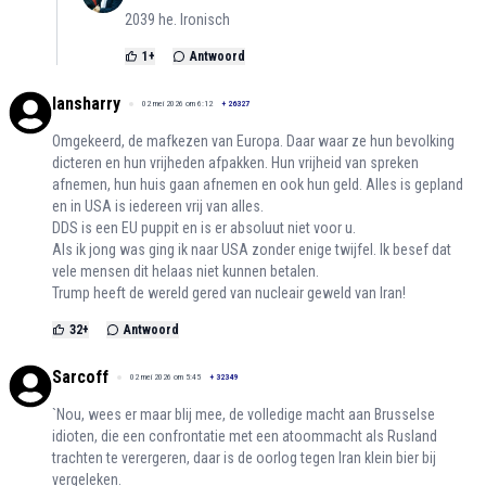
2039 he. Ironisch
1
+
Antwoord
lansharry
02 mei 2026 om 6:12
+
26327
Omgekeerd, de mafkezen van Europa. Daar waar ze hun bevolking
dicteren en hun vrijheden afpakken. Hun vrijheid van spreken
afnemen, hun huis gaan afnemen en ook hun geld. Alles is gepland
en in USA is iedereen vrij van alles.
DDS is een EU puppit en is er absoluut niet voor u.
Als ik jong was ging ik naar USA zonder enige twijfel. Ik besef dat
vele mensen dit helaas niet kunnen betalen.
Trump heeft de wereld gered van nucleair geweld van Iran!
32
+
Antwoord
Sarcoff
02 mei 2026 om 5:45
+
32349
`Nou, wees er maar blij mee, de volledige macht aan Brusselse
idioten, die een confrontatie met een atoommacht als Rusland
trachten te verergeren, daar is de oorlog tegen Iran klein bier bij
vergeleken.