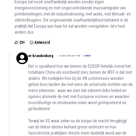
Europa zal nooit onafhankelijk worden zonder eigen
energievoorziening en met ongecontroleerde massamigratie van
primitievelingen, met de-industrialisering, met woke, met klimaat- en
stikstofleugens. Die zogenaamde onafhankelijkheid betekent in de
praktijk dat Europa aan haar lot zal worden overgelaten. Iets heel
anders dus.
23
+
Antwoord
m-brandenburg
02 mei 2026 om 19:56
+
26537
Het is opvallend hoe we binnen de EUSSR feitelijk overal het
totalitaire China als voorbeeld zien, binnen de WEF is dat niet
anders. We toekijken hoe bij de VN commissies worden
geleid door landen die niet eens de universele rechten van de
mens erkennen.. waar we zien dat extreem links beleid en
opinies alsmede de niet met Europese normen en waarden
moordlustige en intolerantie islam word geïmporteerd en
gefaciliteerd.
Terwijl de VS waar zeker nu de burger de macht terugkrijgt
van de linkse idioten keihard groen verliezen en hun
fascistische praktijken steeds meer duidelijk word aan de