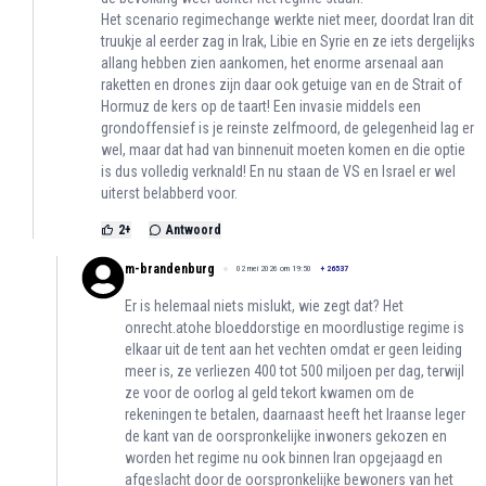
Het scenario regimechange werkte niet meer, doordat Iran dit
truukje al eerder zag in Irak, Libie en Syrie en ze iets dergelijks
allang hebben zien aankomen, het enorme arsenaal aan
raketten en drones zijn daar ook getuige van en de Strait of
Hormuz de kers op de taart! Een invasie middels een
grondoffensief is je reinste zelfmoord, de gelegenheid lag er
wel, maar dat had van binnenuit moeten komen en die optie
is dus volledig verknald! En nu staan de VS en Israel er wel
uiterst belabberd voor.
2
+
Antwoord
m-brandenburg
02 mei 2026 om 19:50
+
26537
Er is helemaal niets mislukt, wie zegt dat? Het
onrecht.atohe bloeddorstige en moordlustige regime is
elkaar uit de tent aan het vechten omdat er geen leiding
meer is, ze verliezen 400 tot 500 miljoen per dag, terwijl
ze voor de oorlog al geld tekort kwamen om de
rekeningen te betalen, daarnaast heeft het Iraanse leger
de kant van de oorspronkelijke inwoners gekozen en
worden het regime nu ook binnen Iran opgejaagd en
afgeslacht door de oorspronkelijke bewoners van het