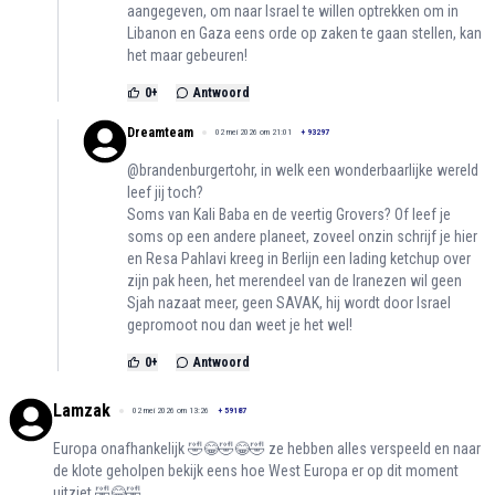
aangegeven, om naar Israel te willen optrekken om in
Libanon en Gaza eens orde op zaken te gaan stellen, kan
het maar gebeuren!
0
+
Antwoord
Dreamteam
02 mei 2026 om 21:01
+
93297
@brandenburgertohr, in welk een wonderbaarlijke wereld
leef jij toch?
Soms van Kali Baba en de veertig Grovers? Of leef je
soms op een andere planeet, zoveel onzin schrijf je hier
en Resa Pahlavi kreeg in Berlijn een lading ketchup over
zijn pak heen, het merendeel van de Iranezen wil geen
Sjah nazaat meer, geen SAVAK, hij wordt door Israel
gepromoot nou dan weet je het wel!
0
+
Antwoord
Lamzak
02 mei 2026 om 13:26
+
59187
Europa onafhankelijk 🤣😂🤣😂🤣 ze hebben alles verspeeld en naar
de klote geholpen bekijk eens hoe West Europa er op dit moment
uitziet 🤣😂🤣