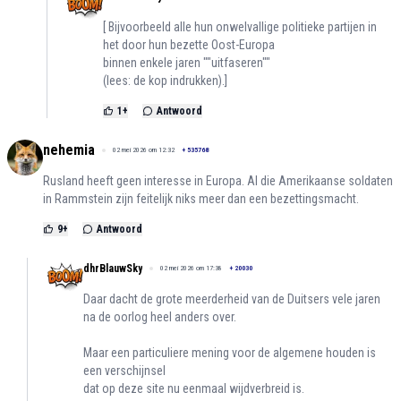
[ Bijvoorbeeld alle hun onwelvallige politieke partijen in
het door hun bezette Oost-Europa
binnen enkele jaren ""uitfaseren""
(lees: de kop indrukken).]
1
+
Antwoord
nehemia
02 mei 2026 om 12:32
+
535768
Rusland heeft geen interesse in Europa. Al die Amerikaanse soldaten
in Rammstein zijn feitelijk niks meer dan een bezettingsmacht.
9
+
Antwoord
dhrBlauwSky
02 mei 2026 om 17:38
+
20030
Daar dacht de grote meerderheid van de Duitsers vele jaren
na de oorlog heel anders over.
Maar een particuliere mening voor de algemene houden is
een verschijnsel
dat op deze site nu eenmaal wijdverbreid is.