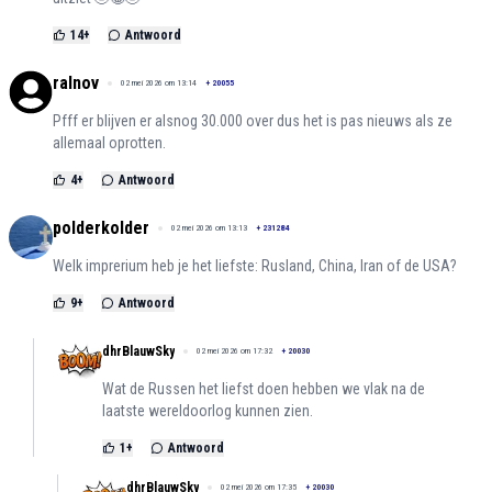
14
+
Antwoord
ralnov
02 mei 2026 om 13:14
+
20055
Pfff er blijven er alsnog 30.000 over dus het is pas nieuws als ze
allemaal oprotten.
4
+
Antwoord
polderkolder
02 mei 2026 om 13:13
+
231284
Welk imprerium heb je het liefste: Rusland, China, Iran of de USA?
9
+
Antwoord
dhrBlauwSky
02 mei 2026 om 17:32
+
20030
Wat de Russen het liefst doen hebben we vlak na de
laatste wereldoorlog kunnen zien.
1
+
Antwoord
dhrBlauwSky
02 mei 2026 om 17:35
+
20030