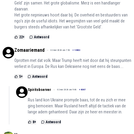
Geld' zijn samen. Het grote globalisme. Merz is een handlanger
daarvan.
Het grote nepnieuws hoort daar bij. De overheid en bestuurders van
ngo's zijn de useful idiots. Het wegsmijten van veel geld maakt de
burgers steeds afhankelijker van het 'Grootste Geld'.
22
+
Antwoord
Zomaariemand
02 mei 2026 om 7:50
+
13802
Oprotten met dat volk. Maar Trump heeft niet door dat hij steunpunten
verliest in Europa. De Rus kan Oekraiene nog niet eens de baas....
5
+
Antwoord
Spiritobserver
02 mei 2026 om 9:48
+
8307
Rus land kon Ukraine promyde baas, tot de eu zich er mee
ging bemoeien. Maar Rusland heeft altijd de tactiek van de
lange adem gehanteerd. Daar zijn ze heer en meester in.
8
+
Antwoord