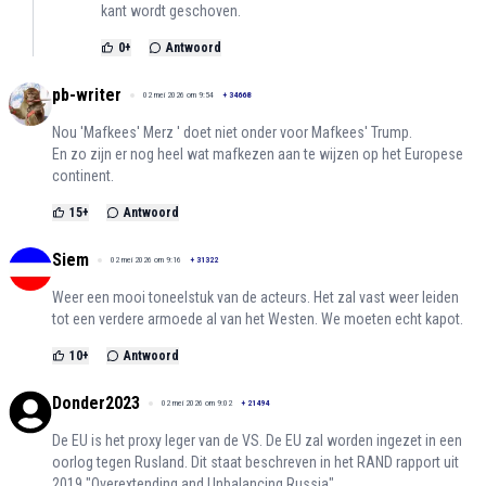
kant wordt geschoven.
0
+
Antwoord
pb-writer
02 mei 2026 om 9:54
+
34668
Nou 'Mafkees' Merz ' doet niet onder voor Mafkees' Trump.
En zo zijn er nog heel wat mafkezen aan te wijzen op het Europese
continent.
15
+
Antwoord
Siem
02 mei 2026 om 9:16
+
31322
Weer een mooi toneelstuk van de acteurs. Het zal vast weer leiden
tot een verdere armoede al van het Westen. We moeten echt kapot.
10
+
Antwoord
Donder2023
02 mei 2026 om 9:02
+
21494
De EU is het proxy leger van de VS. De EU zal worden ingezet in een
oorlog tegen Rusland. Dit staat beschreven in het RAND rapport uit
2019 "Overextending and Unbalancing Russia"