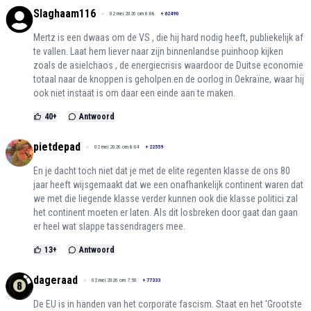
Slaghaam116
02 mei 2026 om 8:08
+
62490
Mertz is een dwaas om de VS , die hij hard nodig heeft, publiekelijk af
te vallen. Laat hem liever naar zijn binnenlandse puinhoop kijken
zoals de asielchaos , de energiecrisis waardoor de Duitse economie
totaal naar de knoppen is geholpen.en de oorlog in Oekraïne, waar hij
ook niet instaat is om daar een einde aan te maken.
40
+
Antwoord
pietdepad
02 mei 2026 om 8:04
+
22559
En je dacht toch niet dat je met de elite regenten klasse de ons 80
jaar heeft wijsgemaakt dat we een onafhankelijk continent waren dat
we met die liegende klasse verder kunnen ook die klasse politici zal
het continent moeten er laten. Als dit losbreken door gaat dan gaan
er heel wat slappe tassendragers mee.
13
+
Antwoord
dageraad
02 mei 2026 om 7:50
+
77333
De EU is in handen van het corporate fascism. Staat en het 'Grootste