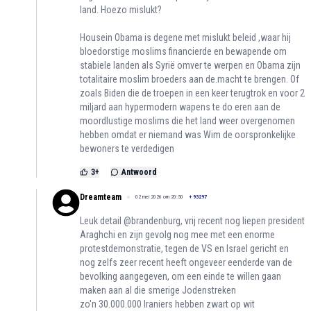
land. Hoezo mislukt?
Housein Obama is degene met mislukt beleid ,waar hij
bloedorstige moslims financierde en bewapende om
stabiele landen als Syrië omver te werpen en Obama zijn
totalitaire moslim broeders aan de.macht te brengen. Of
zoals Biden die de troepen in een keer terugtrok en voor 2
miljard aan hypermodern wapens te do eren aan de
moordlustige moslims die het land weer overgenomen
hebben omdat er niemand was Wim de oorspronkelijke
bewoners te verdedigen
3
+
Antwoord
Dreamteam
02 mei 2026 om 20:50
+
93297
Leuk detail @brandenburg, vrij recent nog liepen president
Araghchi en zijn gevolg nog mee met een enorme
protestdemonstratie, tegen de VS en Israel gericht en
nog zelfs zeer recent heeft ongeveer eenderde van de
bevolking aangegeven, om een einde te willen gaan
maken aan al die smerige Jodenstreken
zo'n 30.000.000 Iraniers hebben zwart op wit