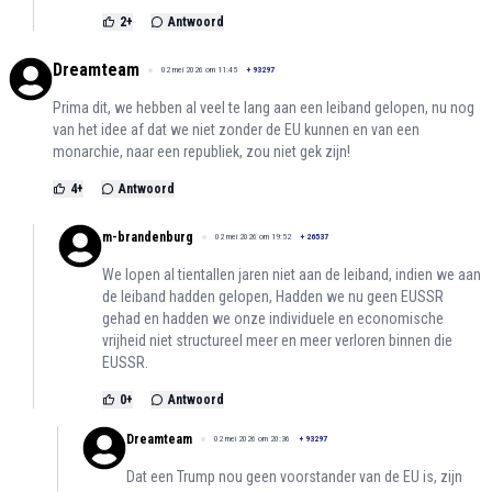
2
+
Antwoord
Dreamteam
02 mei 2026 om 11:45
+
93297
Prima dit, we hebben al veel te lang aan een leiband gelopen, nu nog
van het idee af dat we niet zonder de EU kunnen en van een
monarchie, naar een republiek, zou niet gek zijn!
4
+
Antwoord
m-brandenburg
02 mei 2026 om 19:52
+
26537
We lopen al tientallen jaren niet aan de leiband, indien we aan
de leiband hadden gelopen, Hadden we nu geen EUSSR
gehad en hadden we onze individuele en economische
vrijheid niet structureel meer en meer verloren binnen die
EUSSR.
0
+
Antwoord
Dreamteam
02 mei 2026 om 20:36
+
93297
Dat een Trump nou geen voorstander van de EU is, zijn