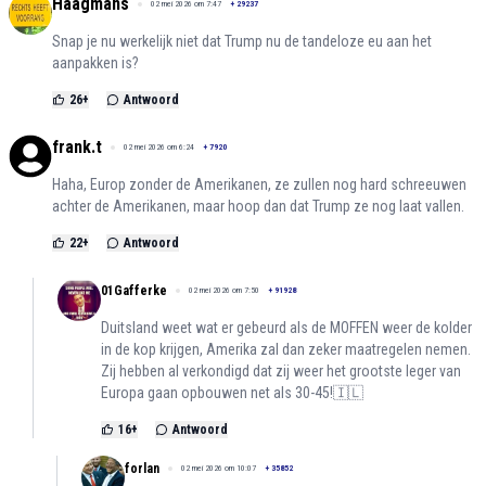
Haagmans
02 mei 2026 om 7:47
+
29237
Snap je nu werkelijk niet dat Trump nu de tandeloze eu aan het
aanpakken is?
26
+
Antwoord
frank.t
02 mei 2026 om 6:24
+
7920
Haha, Europ zonder de Amerikanen, ze zullen nog hard schreeuwen
achter de Amerikanen, maar hoop dan dat Trump ze nog laat vallen.
22
+
Antwoord
01Gafferke
02 mei 2026 om 7:50
+
91928
Duitsland weet wat er gebeurd als de MOFFEN weer de kolder
in de kop krijgen, Amerika zal dan zeker maatregelen nemen.
Zij hebben al verkondigd dat zij weer het grootste leger van
Europa gaan opbouwen net als 30-45!🇮🇱
16
+
Antwoord
forlan
02 mei 2026 om 10:07
+
35852