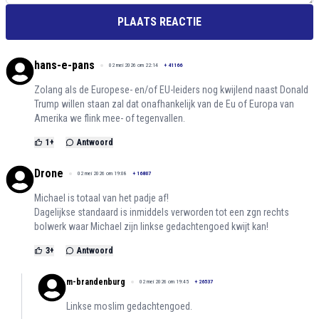
PLAATS REACTIE
hans-e-pans
02 mei 2026 om 22:14
+
41166
Zolang als de Europese- en/of EU-leiders nog kwijlend naast Donald
Trump willen staan zal dat onafhankelijk van de Eu of Europa van
Amerika we flink mee- of tegenvallen.
1
+
Antwoord
Drone
02 mei 2026 om 19:08
+
16807
Michael is totaal van het padje af!
Dagelijkse standaard is inmiddels verworden tot een zgn rechts
bolwerk waar Michael zijn linkse gedachtengoed kwijt kan!
3
+
Antwoord
m-brandenburg
02 mei 2026 om 19:45
+
26537
Linkse moslim gedachtengoed.