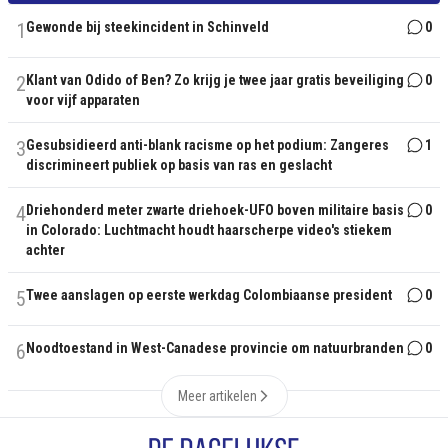
1
Gewonde bij steekincident in Schinveld
0
2
Klant van Odido of Ben? Zo krijg je twee jaar gratis beveiliging
0
voor vijf apparaten
3
Gesubsidieerd anti-blank racisme op het podium: Zangeres
1
discrimineert publiek op basis van ras en geslacht
4
Driehonderd meter zwarte driehoek-UFO boven militaire basis
0
in Colorado: Luchtmacht houdt haarscherpe video's stiekem
achter
5
Twee aanslagen op eerste werkdag Colombiaanse president
0
6
Noodtoestand in West-Canadese provincie om natuurbranden
0
Meer artikelen