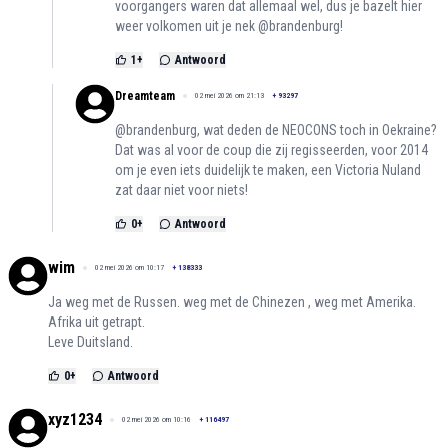
voorgangers waren dat allemaal wel, dus je bazelt hier
weer volkomen uit je nek @brandenburg!
1
+
Antwoord
Dreamteam
02 mei 2026 om 21:13
+
93297
@brandenburg, wat deden de NEOCONS toch in Oekraine?
Dat was al voor de coup die zij regisseerden, voor 2014
om je even iets duidelijk te maken, een Victoria Nuland
zat daar niet voor niets!
0
+
Antwoord
wim
02 mei 2026 om 10:17
+
138333
Ja weg met de Russen. weg met de Chinezen , weg met Amerika.
Afrika uit getrapt.
Leve Duitsland.
0
+
Antwoord
xyz1234
02 mei 2026 om 10:16
+
116497