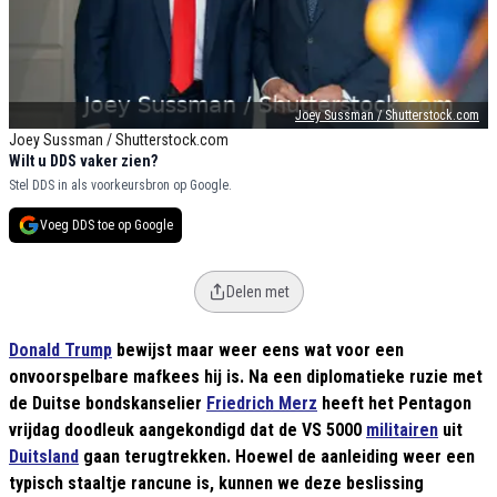
Joey Sussman / Shutterstock.com
Joey Sussman / Shutterstock.com
Wilt u DDS vaker zien?
Stel DDS in als voorkeursbron op Google.
Voeg DDS toe op Google
Delen met
Donald Trump
bewijst maar weer eens wat voor een
onvoorspelbare mafkees hij is. Na een diplomatieke ruzie met
de Duitse bondskanselier
Friedrich Merz
heeft het Pentagon
vrijdag doodleuk aangekondigd dat de VS 5000
militairen
uit
Duitsland
gaan terugtrekken. Hoewel de aanleiding weer een
typisch staaltje rancune is, kunnen we deze beslissing