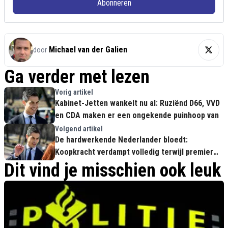
Abonneren
Michael van der Galien
door
Ga verder met lezen
Vorig artikel
Kabinet-Jetten wankelt nu al: Ruziënd D66, VVD
en CDA maken er een ongekende puinhoop van
Volgend artikel
De hardwerkende Nederlander bloedt:
Koopkracht verdampt volledig terwijl premier
Jetten ligt te slapen
Dit vind je misschien ook leuk