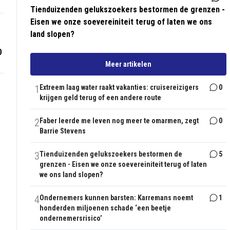
Tienduizenden gelukszoekers bestormen de grenzen -
Eisen we onze soevereiniteit terug of laten we ons
land slopen?
0
Meer artikelen
1
Extreem laag water raakt vakanties: cruisereizigers
0
krijgen geld terug of een andere route
2
Faber leerde me leven nog meer te omarmen, zegt
0
Barrie Stevens
3
Tienduizenden gelukszoekers bestormen de
5
grenzen - Eisen we onze soevereiniteit terug of laten
we ons land slopen?
4
Ondernemers kunnen barsten: Karremans noemt
1
honderden miljoenen schade ‘een beetje
ondernemersrisico’