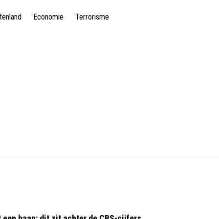
tenland
Economie
Terrorisme
en baan: dit zit achter de CBS-cijfers