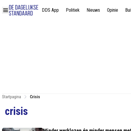
DDS App
Politiek
Nieuws
Opinie
Bui
Startpagina
Crisis
crisis
Minder werklozen én minder mensen met e