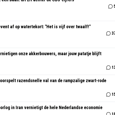
ent af op watertekort: "Het is vijf over twaalf!"
3
nietigen onze akkerbouwers, maar jouw patatje blijft
1
voorspelt razendsnelle val van de rampzalige zwart-rode
1
rlog in Iran vernietigt de hele Nederlandse economie
1