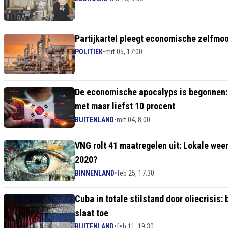
Partijkartel pleegt economische zelfmoo
POLITIEK
•
mrt 05, 17:00
De economische apocalyps is begonnen: p
met maar liefst 10 procent
BUITENLAND
•
mrt 04, 8:00
VNG rolt 41 maatregelen uit: Lokale wee
2020?
BINNENLAND
•
feb 25, 17:30
Cuba in totale stilstand door oliecrisis:
slaat toe
BUITENLAND
•
feb 11, 19:30