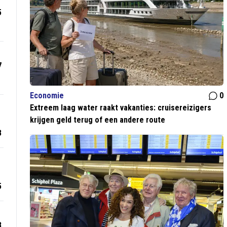
5
7
Economie
0
Extreem laag water raakt vakanties: cruisereizigers
krijgen geld terug of een andere route
3
5
8