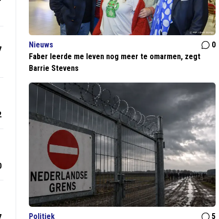
Nieuws
0
7
Faber leerde me leven nog meer te omarmen, zegt
Barrie Stevens
2
0
Politiek
5
7