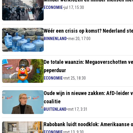
ECONOMIE
•
jul 17, 15:30
Wéér een crisis op komst? Nederland stev
BINNENLAND
•
mei 20, 17:00
De totale waanzin: Megaoverschotten ver
peperduur
ECONOMIE
•
mrt 25, 18:30
Oude wijn in nieuwe zakken: AfD-leider 
coalitie
BUITENLAND
•
mrt 17, 3:31
Rabobank luidt noodklok: Amerikaanse oo
ECONOMIE
•
mrt 13, 9:30