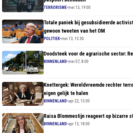
TERRORISME
•
mei 13, 19:00
Totale paniek bij gesubsidieerde activis
gewoon tweeten van het OM
POLITIEK
•
mei 13, 15:30
Doodsteek voor de agrarische sector: Rec
BINNENLAND
•
mei 07, 8:00
Knettergek: Wereldvreemde rechter ter
eigen gelijk te halen
BINNENLAND
•
apr 22, 15:00
Raisa Blommestijn reageert op bizarre st
BINNENLAND
•
apr 13, 18:00