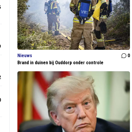
5
9
Nieuws
0
Brand in duinen bij Ouddorp onder controle
2
0