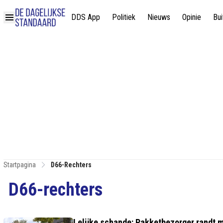
DDS App
Politiek
Nieuws
Opinie
Bui
Startpagina
D66-Rechters
D66-rechters
Lelijke schande: Pakketbezorger randt me