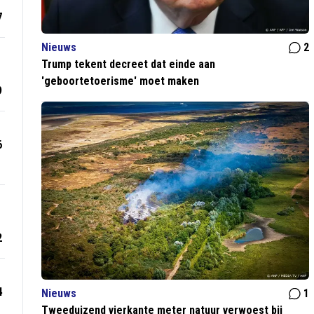
7
Nieuws
2
Trump tekent decreet dat einde aan
'geboortetoerisme' moet maken
9
6
2
4
Nieuws
1
Tweeduizend vierkante meter natuur verwoest bij