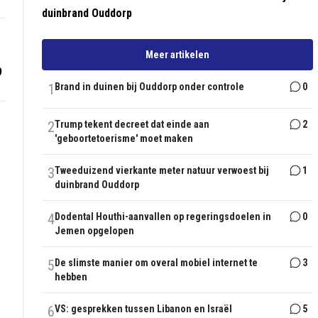
duinbrand Ouddorp
Meer artikelen
9
1
Brand in duinen bij Ouddorp onder controle
0
2
Trump tekent decreet dat einde aan
2
'geboortetoerisme' moet maken
3
Tweeduizend vierkante meter natuur verwoest bij
1
duinbrand Ouddorp
4
Dodental Houthi-aanvallen op regeringsdoelen in
0
Jemen opgelopen
5
De slimste manier om overal mobiel internet te
3
hebben
6
VS: gesprekken tussen Libanon en Israël
5