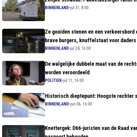
BINNENLAND
•
jul 31, 8:00
Ze gooiden stenen en een verkeersbord op
brave burgers, knuffelstaat voor daders
BINNENLAND
•
jul 24, 16:00
De walgelijke dubbele maat van de recht
worden veroordeeld
POLITIEK
•
jul 11, 16:00
Historisch dieptepunt: Hoogste rechter 
BINNENLAND
•
jun 06, 16:00
Knettergek: D66-juristen van de Raad van
paspoort behouden