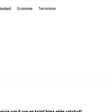
tenland
Economie
Terrorisme
isje van 9 aan en krijgt bijna géén celstraf!