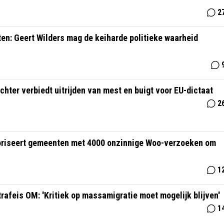
2
ten: Geert Wilders mag de keiharde politieke waarheid
hter verbiedt uitrijden van mest en buigt voor EU-dictaat
2
roriseert gemeenten met 4000 onzinnige Woo-verzoeken om
1
rafeis OM: 'Kritiek op massamigratie moet mogelijk blijven'
1