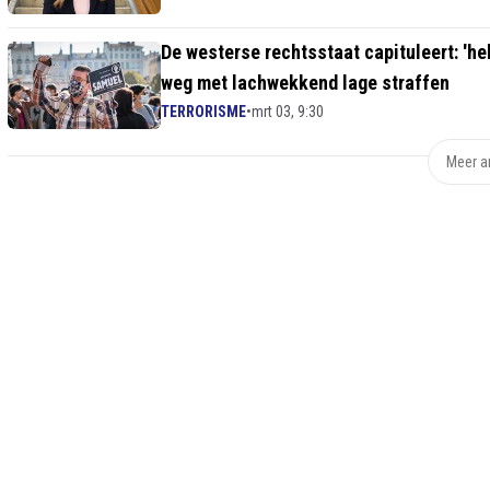
De westerse rechtsstaat capituleert: 'h
weg met lachwekkend lage straffen
TERRORISME
•
mrt 03, 9:30
Meer ar