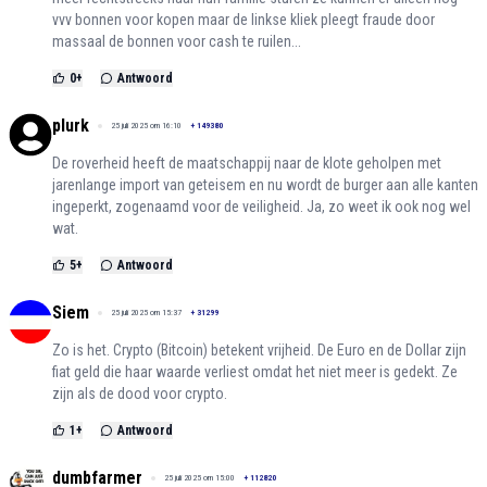
vvv bonnen voor kopen maar de linkse kliek pleegt fraude door
massaal de bonnen voor cash te ruilen...
0
+
Antwoord
plurk
25 juli 2025 om 16:10
+
149380
De roverheid heeft de maatschappij naar de klote geholpen met
jarenlange import van geteisem en nu wordt de burger aan alle kanten
ingeperkt, zogenaamd voor de veiligheid. Ja, zo weet ik ook nog wel
wat.
5
+
Antwoord
Siem
25 juli 2025 om 15:37
+
31299
Zo is het. Crypto (Bitcoin) betekent vrijheid. De Euro en de Dollar zijn
fiat geld die haar waarde verliest omdat het niet meer is gedekt. Ze
zijn als de dood voor crypto.
1
+
Antwoord
dumbfarmer
25 juli 2025 om 15:00
+
112820