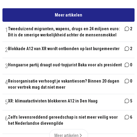
Meer artikelen
1
Tweeduizend migranten, wapens, drugs en 24 miljoen euro:
2
Dit is de smerige werkelijkheid achter de mensensmokkel
2
Blokkade A12 van XR wordt ontbonden op last burgemeester
2
3
Hongaarse partij draagt oud-topjurist Baka voor als president
0
4
Reisorganisatie verhoogt je vakantiesom? Binnen 20 dagen
0
voor vertrek mag dat niet meer
5
XR: klimaatactivisten blokkeren A12 in Den Haag
5
6
Zelfs levensreddend gereedschap is niet meer veilig voor
6
het Nederlandse dievengilde
Meer artikelen