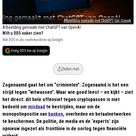
Afbeelding gemaakt met ChatGPT van OpenAI
Afbeelding gemaakt met ChatGPT van OpenAI
Wilt u DDS vaker zien?
Stel DDS in als voorkeursbron op Google.
Voeg DDS toe op Google
Delen met
Zogenaamd gaat het om “criminelen”. Zogenaamd is het een
strijd tegen “witwassen”. Maar wie goed leest – en kijkt – ziet
het direct: dit hele offensief tegen cryptopassen is niet
bedoeld om
misdaad
te bestrijden, maar om de
monopoliepositie van
banken
, overheden en betaalnetwerken
te beschermen. De politie, de media en de ‘experts’ zijn
opnieuw ingezet als frontlinie in de oorlog tegen financiële
vrijheid.