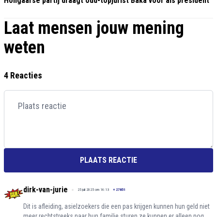
Hongaarse partij draagt oud-topjurist Baka voor als president
Laat mensen jouw mening
weten
4 Reacties
PLAATS REACTIE
dirk-van-jurie
25 juli 2025 om 16:13
+
27851
Dit is afleiding, asielzoekers die een pas krijgen kunnen hun geld niet
meer rechtstreeks naar hun familie sturen ze kunnen er alleen nog