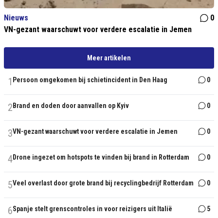
Nieuws
0
VN-gezant waarschuwt voor verdere escalatie in Jemen
Meer artikelen
1
Persoon omgekomen bij schietincident in Den Haag
0
2
Brand en doden door aanvallen op Kyiv
0
3
VN-gezant waarschuwt voor verdere escalatie in Jemen
0
4
Drone ingezet om hotspots te vinden bij brand in Rotterdam
0
5
Veel overlast door grote brand bij recyclingbedrijf Rotterdam
0
6
Spanje stelt grenscontroles in voor reizigers uit Italië
5