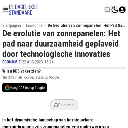
Startpagina
Economie
De Evolutie Van Zonnepanelen: Het Pad Naar
De evolutie van zonnepanelen: Het
Duurzaamheid Geplaveid Door
Technologische Innovaties
pad naar duurzaamheid geplaveid
door technologische innovaties
ECONOMIE
•
22 AUG 2023, 16:24
Wilt u DDS vaker zien?
Stel DDS in als voorkeursbron op Google.
Voeg DDS toe op Google
Delen met
In het dynamische landschap van hernieuwbare
energiebronnen zijn zonnepanelen een onderwerp van