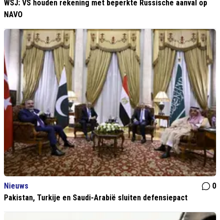
WSJ: VS houden rekening met beperkte Russische aanval op
NAVO
Nieuws
0
Pakistan, Turkije en Saudi-Arabië sluiten defensiepact