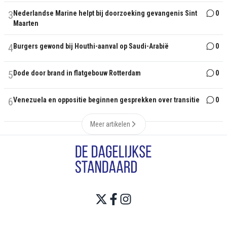
3
Nederlandse Marine helpt bij doorzoeking gevangenis Sint
0
Maarten
4
Burgers gewond bij Houthi-aanval op Saudi-Arabië
0
5
Dode door brand in flatgebouw Rotterdam
0
6
Venezuela en oppositie beginnen gesprekken over transitie
0
Meer artikelen