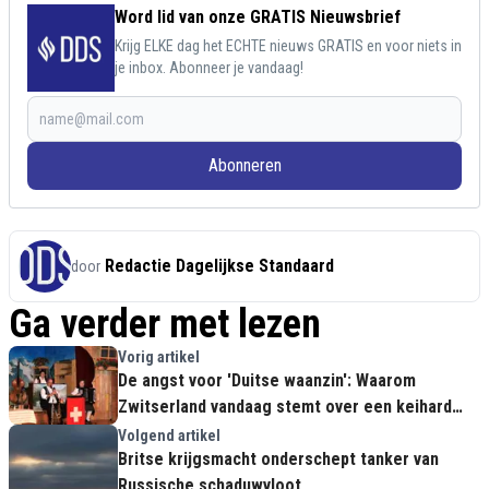
Word lid van onze GRATIS Nieuwsbrief
Krijg ELKE dag het ECHTE nieuws GRATIS en voor niets in
je inbox. Abonneer je vandaag!
Abonneren
Redactie Dagelijkse Standaard
door
Ga verder met lezen
Vorig artikel
De angst voor 'Duitse waanzin': Waarom
Zwitserland vandaag stemt over een keihard
immigratiemaximum
Volgend artikel
Britse krijgsmacht onderschept tanker van
Russische schaduwvloot