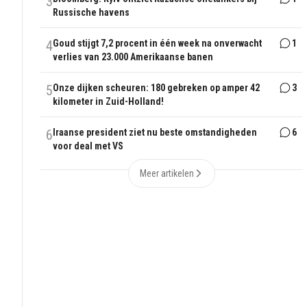
3
Russische havens
4
Goud stijgt 7,2 procent in één week na onverwacht
1
verlies van 23.000 Amerikaanse banen
5
Onze dijken scheuren: 180 gebreken op amper 42
3
kilometer in Zuid-Holland!
6
Iraanse president ziet nu beste omstandigheden
6
voor deal met VS
Meer artikelen