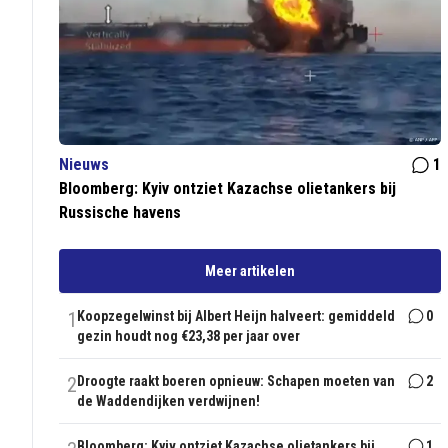
Nieuws
1
Bloomberg: Kyiv ontziet Kazachse olietankers bij
Russische havens
Meer artikelen
1
Koopzegelwinst bij Albert Heijn halveert: gemiddeld
0
gezin houdt nog €23,38 per jaar over
2
Droogte raakt boeren opnieuw: Schapen moeten van
2
de Waddendijken verdwijnen!
Bloomberg: Kyiv ontziet Kazachse olietankers bij
1