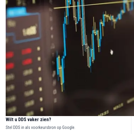
Wilt u DDS vaker zien?
Stel DDS in als voorkeursbron op Google.