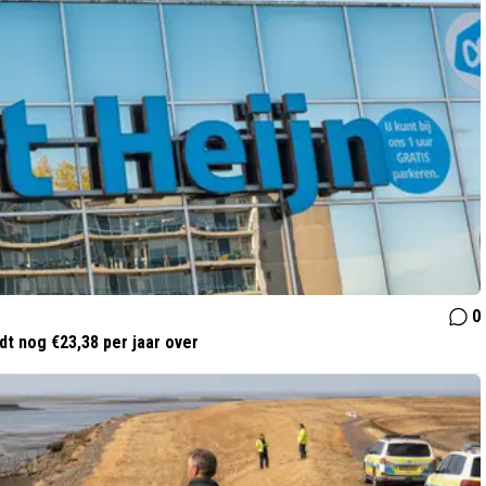
0
dt nog €23,38 per jaar over