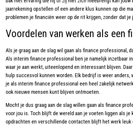
bak met ervaring die hij of zij met zich meebrengt kan jouw b
jaarrekening opstellen of een andere klus kunnen op die ma
problemen je financiën weer op de rit krijgen, zonder dat je
Voordelen van werken als een f
Als je graag aan de slag wil gaan als finance professional, d
Als interim finance professional ben je namelijk inzetbaar i
waar je aan werkt, uiteenlopend en interessant blijven. Daar
hulp succesvol kunnen worden. Elk bedrijf is weer anders, w
je als interim finance professional een heel zakelijk netwerk
ook nieuwe mensen kunt blijven ontmoeten.
Mocht je dus graag aan de slag willen gaan als finance profe
voor jou is. Toch blijft de wereld aan je voeten liggen als je
opdrachten en verschillende contacten blijft het werk leuk 