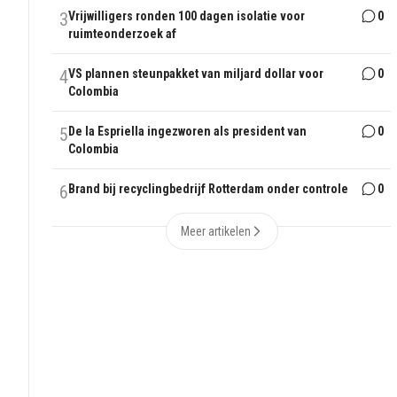
3
Vrijwilligers ronden 100 dagen isolatie voor
0
ruimteonderzoek af
4
VS plannen steunpakket van miljard dollar voor
0
Colombia
5
De la Espriella ingezworen als president van
0
Colombia
6
Brand bij recyclingbedrijf Rotterdam onder controle
0
Meer artikelen