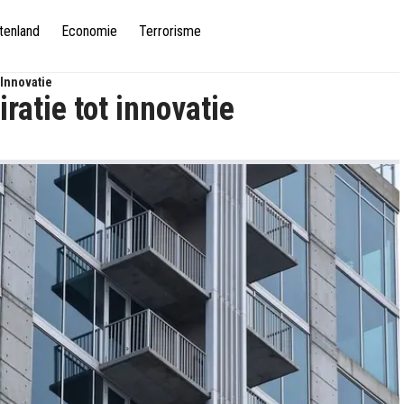
tenland
Economie
Terrorisme
 Innovatie
iratie tot innovatie