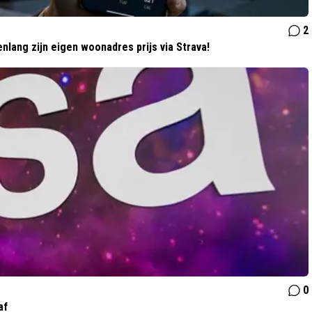
2
lang zijn eigen woonadres prijs via Strava!
0
af