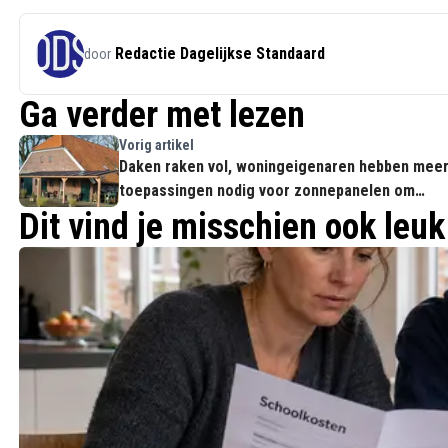
Redactie Dagelijkse Standaard
door
Ga verder met lezen
Vorig artikel
Daken raken vol, woningeigenaren hebben mee
toepassingen nodig voor zonnepanelen om
verder te verduurzamen
Dit vind je misschien ook leuk