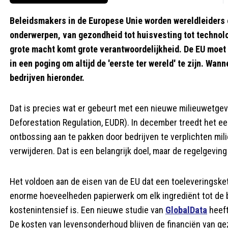
Beleidsmakers in de Europese Unie worden wereldleiders o
onderwerpen, van gezondheid tot huisvesting tot technolo
grote macht komt grote verantwoordelijkheid. De EU moe
in een poging om altijd de 'eerste ter wereld' te zijn. Wan
bedrijven hieronder.
Dat is precies wat er gebeurt met een nieuwe milieuwetg
Deforestation Regulation, EUDR). In december treedt het ee
ontbossing aan te pakken door bedrijven te verplichten mili
verwijderen. Dat is een belangrijk doel, maar de regelgevin
Het voldoen aan de eisen van de EU dat een toeleveringsketen
enorme hoeveelheden papierwerk om elk ingrediënt tot de b
kostenintensief is. Een nieuwe studie van
GlobalData
heeft
De kosten van levensonderhoud blijven de financiën van ge