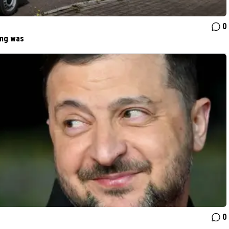
0
ing was
0