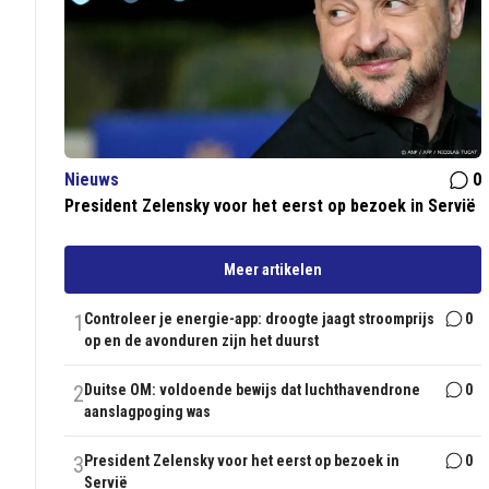
Nieuws
0
President Zelensky voor het eerst op bezoek in Servië
Meer artikelen
1
Controleer je energie-app: droogte jaagt stroomprijs
0
op en de avonduren zijn het duurst
2
Duitse OM: voldoende bewijs dat luchthavendrone
0
aanslagpoging was
3
President Zelensky voor het eerst op bezoek in
0
Servië