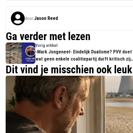
Jason Reed
door
Ga verder met lezen
Vorig artikel
-Mark Jongeneel- Eindelijk Dualisme? PVV doet
wat geen enkele coalitiepartij durft kritisch zijn
op hun eigen Kabinet
Dit vind je misschien ook leuk