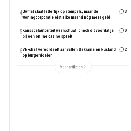
4
Uw flat staat letterlijk op stempels, maar de
3
woningcorporatie eist elke maand nóg meer geld
5
Kansspelautoriteit waarschuwt: check dit vóórdat je
0
bij een online casino speelt
6
VN-chef veroordeelt aanvallen Oekraïne en Rusland
2
op burgerdoelen
Meer artikelen