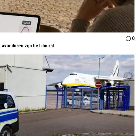
0
 avonduren zijn het duurst