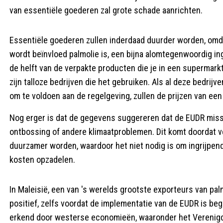
van essentiële goederen zal grote schade aanrichten.
Essentiële goederen zullen inderdaad duurder worden, omd
wordt beïnvloed palmolie is, een bijna alomtegenwoordig i
de helft van de verpakte producten die je in een supermarkt 
zijn talloze bedrijven die het gebruiken. Als al deze bedri
om te voldoen aan de regelgeving, zullen de prijzen van ee
Nog erger is dat de gegevens suggereren dat de EUDR missc
ontbossing of andere klimaatproblemen. Dit komt doordat vee
duurzamer worden, waardoor het niet nodig is om ingrijpen
kosten opzadelen.
In Maleisië, een van 's werelds grootste exporteurs van pal
positief, zelfs voordat de implementatie van de EUDR is be
erkend door westerse economieën, waaronder het Verenigd