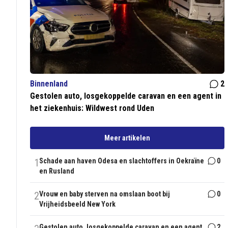
Binnenland
2
Gestolen auto, losgekoppelde caravan en een agent in
het ziekenhuis: Wildwest rond Uden
Meer artikelen
1
Schade aan haven Odesa en slachtoffers in Oekraïne
0
en Rusland
2
Vrouw en baby sterven na omslaan boot bij
0
Vrijheidsbeeld New York
Gestolen auto, losgekoppelde caravan en een agent
2