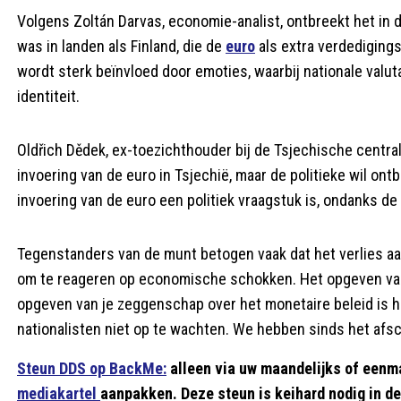
Volgens Zoltán Darvas, economie-analist, ontbreekt het in d
was in landen als Finland, die de
euro
als extra verdediging
wordt sterk beïnvloed door emoties, waarbij nationale val
identiteit.
Oldřich Dědek, ex-toezichthouder bij de Tsjechische central
invoering van de euro in Tsjechië, maar de politieke wil ontbr
invoering van de euro een politiek vraagstuk is, ondanks 
Tegenstanders van de munt betogen vaak dat het verlies aan
om te reageren op economische schokken. Het opgeven van
opgeven van je zeggenschap over het monetaire beleid is 
nationalisten niet op te wachten. We hebben sinds het afsch
Steun DDS op BackMe:
alleen via uw maandelijks of eenm
mediakartel
aanpakken. Deze steun is keihard nodig in d