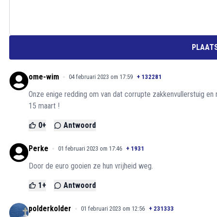
PLAATS
ome-wim
04 februari 2023 om 17:59
+
132281
Onze enige redding om van dat corrupte zakkenvullerstuig en 
15 maart !
0
+
Antwoord
Perke
01 februari 2023 om 17:46
+
1931
Door de euro gooien ze hun vrijheid weg.
1
+
Antwoord
polderkolder
01 februari 2023 om 12:56
+
231333