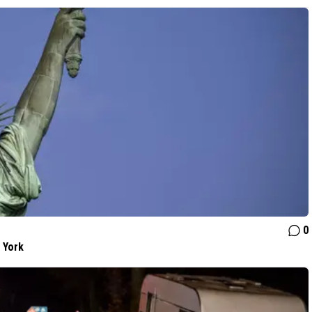
0
 York