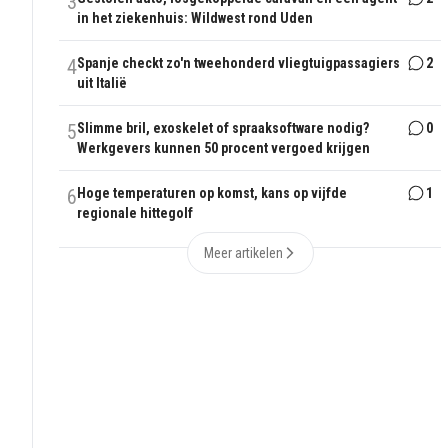
3
in het ziekenhuis: Wildwest rond Uden
4
Spanje checkt zo'n tweehonderd vliegtuigpassagiers
2
uit Italië
5
Slimme bril, exoskelet of spraaksoftware nodig?
0
Werkgevers kunnen 50 procent vergoed krijgen
6
Hoge temperaturen op komst, kans op vijfde
1
regionale hittegolf
Meer artikelen