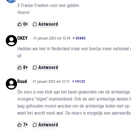
3 Franse Franken voor een gulden.
Hoera!
0
+
Antwoord
OKEY
31 januari 2023 om 12:54
+
35083
Hadden we hier in Nederland maar een beetje meer nationaal g
uit.
8
+
Antwoord
Ruud
31 januari 2023 om 12:12
+
19123
De euro is een blok aan het been geworden van de armlastige
vroegere "eigen" munteenheid. Ook de niet-armlastige landen h
laag gehouden moest worden om de armlastige leden niet op d
want het wordt nooit wat. De neuro is mogelijk een aanvaardbaa
7
+
Antwoord