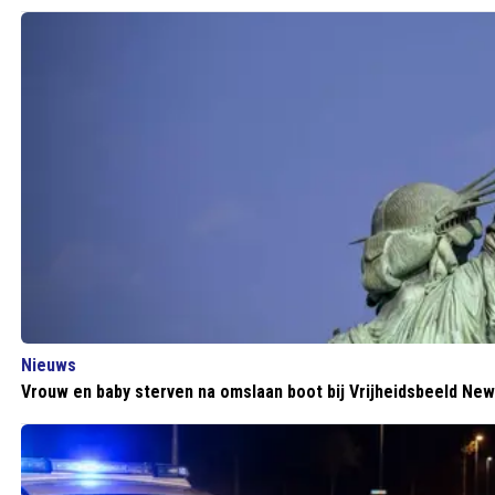
Nieuws
Vrouw en baby sterven na omslaan boot bij Vrijheidsbeeld New