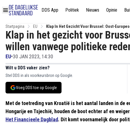
DDS App
Politiek
Nieuws
Opinie
Bui
Startpagina
EU
Klap In Het Gezicht Voor Brussel: Oost-Europe
Klap in het gezicht voor Brus
willen vanwege politieke rede
EU
•
30 JAN 2023, 14:30
Wilt u DDS vaker zien?
Stel DDS in als voorkeursbron op Google.
Voeg DDS toe op Google
Met de toetreding van Kroatië is het aantal landen in de 
Hongarije en Tsjechië, houden de boot echter af en weige
Het Financieele Dagblad
. Dit komt voornamelijk door poli