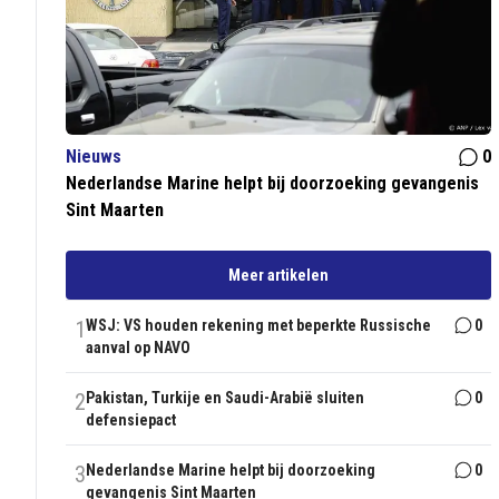
Nieuws
0
Nederlandse Marine helpt bij doorzoeking gevangenis
Sint Maarten
Meer artikelen
1
WSJ: VS houden rekening met beperkte Russische
0
aanval op NAVO
2
Pakistan, Turkije en Saudi-Arabië sluiten
0
defensiepact
3
Nederlandse Marine helpt bij doorzoeking
0
gevangenis Sint Maarten