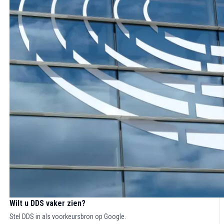
Wilt u DDS vaker zien?
Stel DDS in als voorkeursbron op Google.