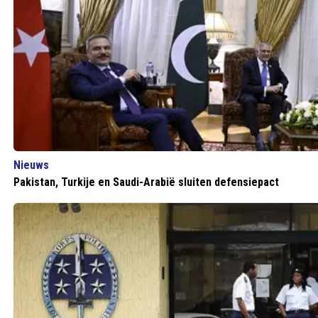
Nieuws
Pakistan, Turkije en Saudi-Arabië sluiten defensiepact