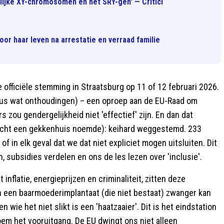
elijke XY-chromosomen en het SRY-gen' — Critici
 voor haar leven na arrestatie en verraad familie
e officiële stemming in Straatsburg op 11 of 12 februari 2026.
plus wat onthoudingen) – een oproep aan de EU-Raad om
zou gendergelijkheid niet 'effectief' zijn. En dan dat
echt een gekkenhuis noemde): keihard weggestemd. 233
 in elk geval dat we dat niet expliciet mogen uitsluiten. Dit
, subsidies verdelen en ons de les lezen over 'inclusie'.
flatie, energieprijzen en criminaliteit, zitten deze
n een baarmoederimplantaat (die niet bestaat) zwanger kan
n wie het niet slikt is een 'haatzaaier'. Dit is het eindstation
oem het vooruitgang. De EU dwingt ons niet alleen