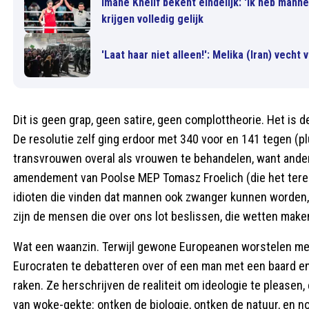
Imane Khelif bekent eindelijk: 'Ik heb mann
krijgen volledig gelijk
'Laat haar niet alleen!': Melika (Iran) vecht
Dit is geen grap, geen satire, geen complottheorie. Het is d
De resolutie zelf ging erdoor met 340 voor en 141 tegen (
transvrouwen overal als vrouwen te behandelen, want anders 
amendement van Poolse MEP Tomasz Froelich (die het ter
idioten die vinden dat mannen ook zwanger kunnen worden, of
zijn de mensen die over ons lot beslissen, die wetten maken
Wat een waanzin. Terwijl gewone Europeanen worstelen met in
Eurocraten te debatteren over of een man met een baard e
raken. Ze herschrijven de realiteit om ideologie te pleasen, e
van woke-gekte: ontken de biologie, ontken de natuur, en n