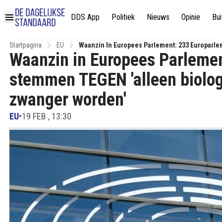
DDS App
Politiek
Nieuws
Opinie
Bui
Startpagina
EU
Waanzin In Europees Parlement: 233 Europarl
Waanzin in Europees Parlemen
Zwanger Worden'
stemmen TEGEN 'alleen biolo
zwanger worden'
EU
•
19 FEB , 13:30