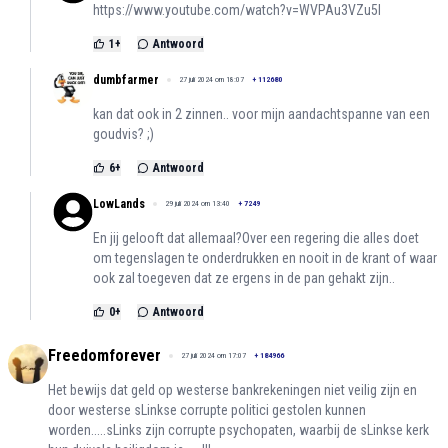
https://www.youtube.com/watch?v=WVPAu3VZu5I
1
+
Antwoord
dumbfarmer
27 juli 2024 om 18:07
+
112680
kan dat ook in 2 zinnen.. voor mijn aandachtspanne van een
goudvis? ;)
6
+
Antwoord
LowLands
29 juli 2024 om 13:40
+
7249
En jij gelooft dat allemaal?Over een regering die alles doet
om tegenslagen te onderdrukken en nooit in de krant of waar
ook zal toegeven dat ze ergens in de pan gehakt zijn..
0
+
Antwoord
Freedomforever
27 juli 2024 om 17:07
+
184966
Het bewijs dat geld op westerse bankrekeningen niet veilig zijn en
door westerse sLinkse corrupte politici gestolen kunnen
worden.....sLinks zijn corrupte psychopaten, waarbij de sLinkse kerk