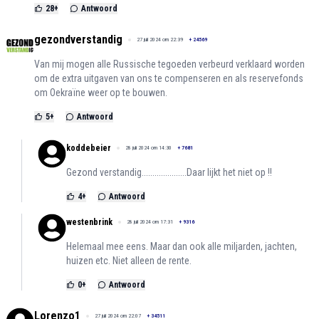
28
+
Antwoord
gezondverstandig
27 juli 2024 om 22:39
+
24569
Van mij mogen alle Russische tegoeden verbeurd verklaard worden
om de extra uitgaven van ons te compenseren en als reservefonds
om Oekraïne weer op te bouwen.
5
+
Antwoord
koddebeier
28 juli 2024 om 14:30
+
7681
Gezond verstandig.....................Daar lijkt het niet op !!
4
+
Antwoord
westenbrink
28 juli 2024 om 17:31
+
9316
Helemaal mee eens. Maar dan ook alle miljarden, jachten,
huizen etc. Niet alleen de rente.
0
+
Antwoord
Lorenzo1
27 juli 2024 om 22:07
+
34511