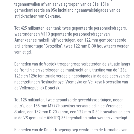
tegenaanvallen af van aanvalsgroepen van de 31e, 151e
gemechaniseerde en 95e luchtlandingsaanvalsbrigades van de
strijdkrachten van Oekraïne.
Tot 425 militanten, een tank, twee gepantserde personeelsdragers,
waaronder een M113 gepantserde personeelsdrager van
Amerikaanse makelij, vijf voertuigen, een 122 mm gemotoriseerde
artilleriemontage "Gvozdika", twee 122 mm D-30 houwitsers werden
vernietigd.
Eenheden van de Vostok-troepengroep verbeterden de situatie langs
de frontlinie en versloegen de mankracht en uitrusting van de 123e,
128e en 129e territoriale verdedigingsbrigades in de gebieden van de
nederzettingen Neskuchnoye, Vremevka en Velikaya Novoselka van
de Volksrepubliek Donetsk.
Tot 125 militanten, twee gepantserde gevechtsvoertuigen, negen
auto's, een 155 mm M777 houwitser vervaardigd in de Verenigde
Staten, een 152 mm D-20 kanon, een 122 mm D-30 houwitser en een
in de VS gemaakte AN/TPQ-36 tegenbatterijradar werden vernietigd.
Eenheden van de Dnepr-troepengroep versloegen de formaties van