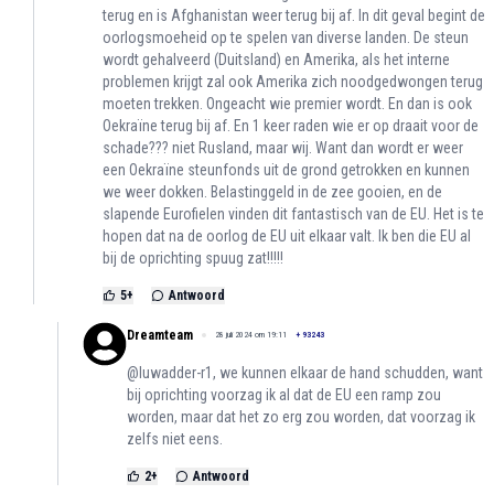
terug en is Afghanistan weer terug bij af. In dit geval begint de
oorlogsmoeheid op te spelen van diverse landen. De steun
wordt gehalveerd (Duitsland) en Amerika, als het interne
problemen krijgt zal ook Amerika zich noodgedwongen terug
moeten trekken. Ongeacht wie premier wordt. En dan is ook
Oekraïne terug bij af. En 1 keer raden wie er op draait voor de
schade??? niet Rusland, maar wij. Want dan wordt er weer
een Oekraïne steunfonds uit de grond getrokken en kunnen
we weer dokken. Belastinggeld in de zee gooien, en de
slapende Eurofielen vinden dit fantastisch van de EU. Het is te
hopen dat na de oorlog de EU uit elkaar valt. Ik ben die EU al
bij de oprichting spuug zat!!!!!
5
+
Antwoord
Dreamteam
28 juli 2024 om 19:11
+
93243
@luwadder-r1, we kunnen elkaar de hand schudden, want
bij oprichting voorzag ik al dat de EU een ramp zou
worden, maar dat het zo erg zou worden, dat voorzag ik
zelfs niet eens.
2
+
Antwoord