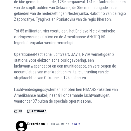
de 65e gemechaniseerde, 128e bergaanval, 141e infanteriebrigades
van de strijdkrachten van Oekraïne, de 35e marinebrigade in de
gebieden van de nederzettingen Nesteryanka, Rabotino van de regio
Zaporozhye, Tyaginka en Poniatovka van de regio Kherson.
Tot 85 militanten, vier voertuigen, het Enclave-N elektronische
oorlogsvoeringsstation en de Amerikaanse AN/TPQ-50
tegenbatterijradar werden vernietigd.
Operationeel-tactische luchtvaart, UAV's, RViA vernietigden 2
stations voor elektronische oorlogsvoering, een
luchtvaartwapendepot en een munitiedepot, en versloegen de
accumulaties van mankracht en militaire uitrusting van de
strijdkrachten van Oekraïne in 124 districten.
Luchtverdedigingssystemen schoten tien HIMARS-raketten van
Amerikaanse makelij neer, 81 onbemande luchtvaartuigen,
waaronder 37 buiten de speciale operatiezone.
8
+
Antwoord
Dreamteam
27 juli 2024 om 17:16
+
93243