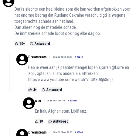
Dat is slechts een heel kleine som die kan worden afgetrokken voor
het enorme bedrag dat Rusland Oekraine verschuldigd is wegens
toegebrachte schade aan het land.
Dan alleen nog de materiële schade.
De immateriële schade loopt ook nog elke dag op.
10
+
Antwoord
Dreamteam
28 juli 2024 om 00:07
+
93243
Heb je weer aan je paardenstengel lopen sjorren @Lorre en
zo1, optellen is iets anders als aftrekken!
https://www.youtube.com/watch?v=UK8O8jh3mjs
4
+
Antwoord
wim
28 juli 2024 om 7:50
+
138215
En Irak, Afghanistan, Libië enz.
8
+
Antwoord
Dreamteam
28 juli 2024 om 15:28
+
93243