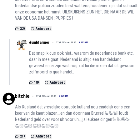
Nederlandse politici zouden best wat terughoudener zijn, dat schaadt
onze economie het minst. UILSKUIKENS ZIJN HET, DIE NAAR DE WIL
VAN DE USA DANSEN : PUPPIES !
32
+
Antwoord
dumbfarmer
27 juli 2024 om 18:05
+
112680
Dat snap ik dus ook niet.. waarom de nederlandse bank etc.
daar in mee gaat. Nederland is altijd een handelsland
geweest en er zijn vast nog zat lui die inzien dat dit gewoon
zelfmoord is qua handel..
18
+
Antwoord
bitchie
27 juli 2024 om 17:17
+
147483
Als Rusland dat vreselijke corrupte kutland nou eindelijk eens een
keer van de kaart blazen,,,en dan door naar Brussel🦾🦾🚨Houdt
Nederland geld over voor uh voor uh,,,,ja leukere dingen🦾🦾🤩🥳
👏🏻👏🏻👏🏻👏🏻👏🏻
21
+
Antwoord