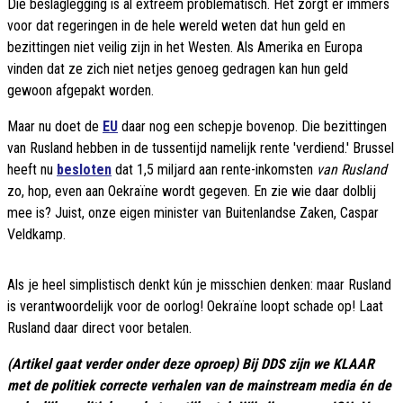
Die beslaglegging is al extreem problematisch. Het zorgt er immers
voor dat regeringen in de hele wereld weten dat hun geld en
bezittingen niet veilig zijn in het Westen. Als Amerika en Europa
vinden dat ze zich niet netjes genoeg gedragen kan hun geld
gewoon afgepakt worden.
Maar nu doet de
EU
daar nog een schepje bovenop. Die bezittingen
van Rusland hebben in de tussentijd namelijk rente 'verdiend.' Brussel
heeft nu
besloten
dat 1,5 miljard aan rente-inkomsten
van Rusland
zo, hop, even aan Oekraïne wordt gegeven. En zie wie daar dolblij
mee is? Juist, onze eigen minister van Buitenlandse Zaken, Caspar
Veldkamp.
Als je heel simplistisch denkt kún je misschien denken: maar Rusland
is verantwoordelijk voor de oorlog! Oekraïne loopt schade op! Laat
Rusland daar direct voor betalen.
(Artikel gaat verder onder deze oproep) Bij DDS zijn we KLAAR
met de politiek correcte verhalen van de mainstream media én de