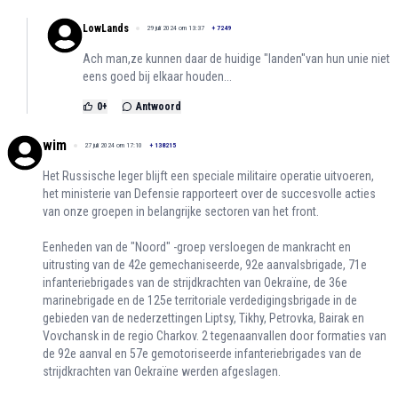
LowLands
29 juli 2024 om 13:37
+
7249
Ach man,ze kunnen daar de huidige "landen"van hun unie niet
eens goed bij elkaar houden...
0
+
Antwoord
wim
27 juli 2024 om 17:10
+
138215
Het Russische leger blijft een speciale militaire operatie uitvoeren,
het ministerie van Defensie rapporteert over de succesvolle acties
van onze groepen in belangrijke sectoren van het front.
Eenheden van de "Noord" -groep versloegen de mankracht en
uitrusting van de 42e gemechaniseerde, 92e aanvalsbrigade, 71e
infanteriebrigades van de strijdkrachten van Oekraïne, de 36e
marinebrigade en de 125e territoriale verdedigingsbrigade in de
gebieden van de nederzettingen Liptsy, Tikhy, Petrovka, Bairak en
Vovchansk in de regio Charkov. 2 tegenaanvallen door formaties van
de 92e aanval en 57e gemotoriseerde infanteriebrigades van de
strijdkrachten van Oekraïne werden afgeslagen.