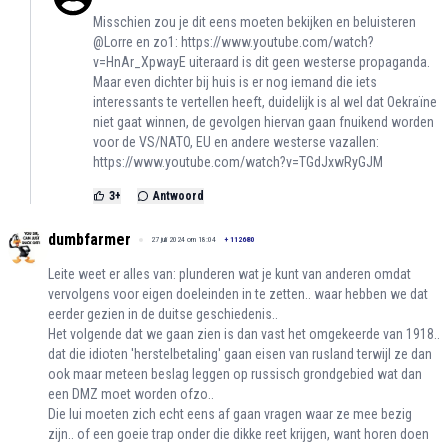
Misschien zou je dit eens moeten bekijken en beluisteren
@Lorre en zo1:
https://www.youtube.com/watch?
v=HnAr_XpwayE
uiteraard is dit geen westerse propaganda.
Maar even dichter bij huis is er nog iemand die iets
interessants te vertellen heeft, duidelijk is al wel dat Oekraïne
niet gaat winnen, de gevolgen hiervan gaan fnuikend worden
voor de VS/NATO, EU en andere westerse vazallen:
https://www.youtube.com/watch?v=TGdJxwRyGJM
3
+
Antwoord
dumbfarmer
27 juli 2024 om 18:04
+
112680
Leite weet er alles van: plunderen wat je kunt van anderen omdat
vervolgens voor eigen doeleinden in te zetten.. waar hebben we dat
eerder gezien in de duitse geschiedenis..
Het volgende dat we gaan zien is dan vast het omgekeerde van 1918..
dat die idioten 'herstelbetaling' gaan eisen van rusland terwijl ze dan
ook maar meteen beslag leggen op russisch grondgebied wat dan
een DMZ moet worden ofzo..
Die lui moeten zich echt eens af gaan vragen waar ze mee bezig
zijn.. of een goeie trap onder die dikke reet krijgen, want horen doen