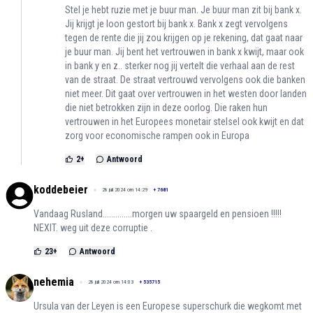
Stel je hebt ruzie met je buur man. Je buur man zit bij bank x.
Jij krijgt je loon gestort bij bank x. Bank x zegt vervolgens
tegen de rente die jij zou krijgen op je rekening, dat gaat naar
je buur man. Jij bent het vertrouwen in bank x kwijt, maar ook
in bank y en z.. sterker nog jij vertelt die verhaal aan de rest
van de straat. De straat vertrouwd vervolgens ook die banken
niet meer. Dit gaat over vertrouwen in het westen door landen
die niet betrokken zijn in deze oorlog. Die raken hun
vertrouwen in het Europees monetair stelsel ook kwijt en dat
zorg voor economische rampen ook in Europa
2
+
Antwoord
koddebeier
28 juli 2024 om 14:29
+
7681
Vandaag Rusland..............morgen uw spaargeld en pensioen !!!!!
NEXIT. weg uit deze corruptie .
23
+
Antwoord
nehemia
28 juli 2024 om 14:03
+
535715
Ursula van der Leyen is een Europese superschurk die wegkomt met