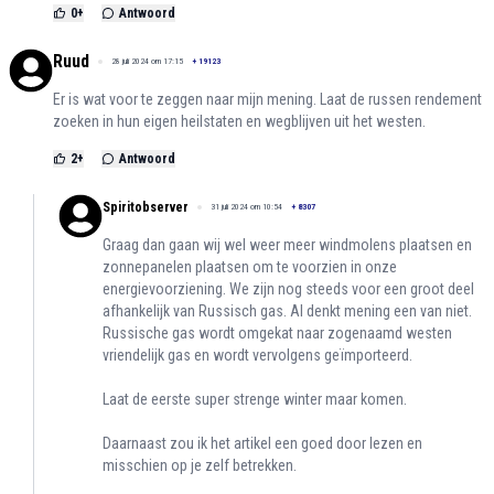
0
+
Antwoord
Ruud
28 juli 2024 om 17:15
+
19123
Er is wat voor te zeggen naar mijn mening. Laat de russen rendement
zoeken in hun eigen heilstaten en wegblijven uit het westen.
2
+
Antwoord
Spiritobserver
31 juli 2024 om 10:54
+
8307
Graag dan gaan wij wel weer meer windmolens plaatsen en
zonnepanelen plaatsen om te voorzien in onze
energievoorziening. We zijn nog steeds voor een groot deel
afhankelijk van Russisch gas. Al denkt mening een van niet.
Russische gas wordt omgekat naar zogenaamd westen
vriendelijk gas en wordt vervolgens geïmporteerd.
Laat de eerste super strenge winter maar komen.
Daarnaast zou ik het artikel een goed door lezen en
misschien op je zelf betrekken.