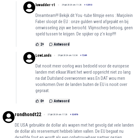
luwadder-r1
29 juli 2024 om 11:26
+
12513
Dreamteam!!! Bekijk dit You -tube filmpje eens : Marjolein
Faber sloopt de EU : onze gulden werd afgepakt en bij
omwisseling zijn we beroofd. Vlijmscherp betoog, geen
speld tussen te krijgen. De spijker op z'n kop!!!!
2
+
Antwoord
LowLands
29 juli 2024 om 13:34
+
7249
Dat nooit meer oorlog was bedoeld voor de europese
landen met elkaar.Want het werd opgericht niet zo lang
na dat Duitsland overwonnen was.En DAT wou men
voorkomen.Over de landen buiten de EU is nooit over
gepraat.
0
+
Antwoord
rondhondt22
27 juli 2024 om 17:26
+
32476
DE USA gebruikte de dollar als wapen met het gevolg dat vele landen
de dollar als reservemunt hebbeb laten vallen. De EU begaat nu
dezelfde fout en wordt als een onbetrouwbaar partner gezien.