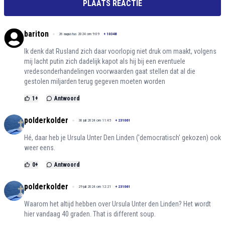
PLAATS REACTIE
bariton
26 augustus 2024 om 9:09
+
10348
Ik denk dat Rusland zich daar voorlopig niet druk om maakt, volgens
mij lacht putin zich dadelijk kapot als hij bij een eventuele
vredesonderhandelingen voorwaarden gaat stellen dat al die
gestolen miljarden terug gegeven moeten worden
1
+
Antwoord
polderkolder
30 juli 2024 om 11:45
+
231061
Hé, daar heb je Ursula Unter Den Linden ('democratisch' gekozen) ook
weer eens.
0
+
Antwoord
polderkolder
29 juli 2024 om 12:21
+
231061
Waarom het altijd hebben over Ursula Unter den Linden? Het wordt
hier vandaag 40 graden. That is different soup.