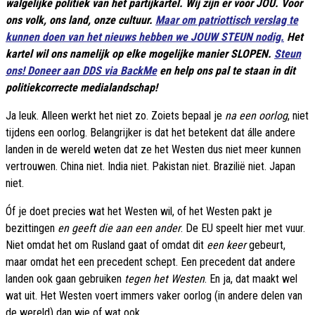
walgelijke politiek van het partijkartel. Wij zijn er voor JOU. Voor
ons volk, ons land, onze cultuur.
Maar om patriottisch verslag te
kunnen doen van het nieuws hebben we JOUW STEUN nodig.
Het
kartel wil ons namelijk op elke mogelijke manier SLOPEN.
Steun
ons! Doneer aan DDS via BackMe
en help ons pal te staan in dit
politiekcorrecte medialandschap!
Ja leuk. Alleen werkt het niet zo. Zoiets bepaal je
na een oorlog
, niet
tijdens een oorlog. Belangrijker is dat het betekent dat álle andere
landen in de wereld weten dat ze het Westen dus niet meer kunnen
vertrouwen. China niet. India niet. Pakistan niet. Brazilië niet. Japan
niet.
Óf je doet precies wat het Westen wil, of het Westen pakt je
bezittingen
en geeft die aan een ander
. De EU speelt hier met vuur.
Niet omdat het om Rusland gaat of omdat dit
een keer
gebeurt,
maar omdat het een precedent schept. Een precedent dat andere
landen ook gaan gebruiken
tegen het Westen
. En ja, dat maakt wel
wat uit. Het Westen voert immers vaker oorlog (in andere delen van
de wereld) dan wie of wat ook.