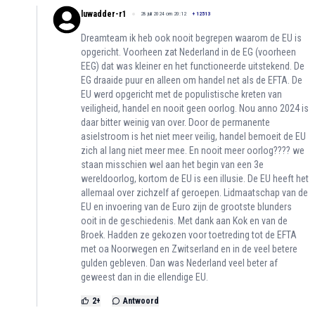
luwadder-r1
28 juli 2024 om 20:12
+
12513
Dreamteam ik heb ook nooit begrepen waarom de EU is
opgericht. Voorheen zat Nederland in de EG (voorheen
EEG) dat was kleiner en het functioneerde uitstekend. De
EG draaide puur en alleen om handel net als de EFTA. De
EU werd opgericht met de populistische kreten van
veiligheid, handel en nooit geen oorlog. Nou anno 2024 is
daar bitter weinig van over. Door de permanente
asielstroom is het niet meer veilig, handel bemoeit de EU
zich al lang niet meer mee. En nooit meer oorlog???? we
staan misschien wel aan het begin van een 3e
wereldoorlog, kortom de EU is een illusie. De EU heeft het
allemaal over zichzelf af geroepen. Lidmaatschap van de
EU en invoering van de Euro zijn de grootste blunders
ooit in de geschiedenis. Met dank aan Kok en van de
Broek. Hadden ze gekozen voor toetreding tot de EFTA
met oa Noorwegen en Zwitserland en in de veel betere
gulden gebleven. Dan was Nederland veel beter af
geweest dan in die ellendige EU.
2
+
Antwoord