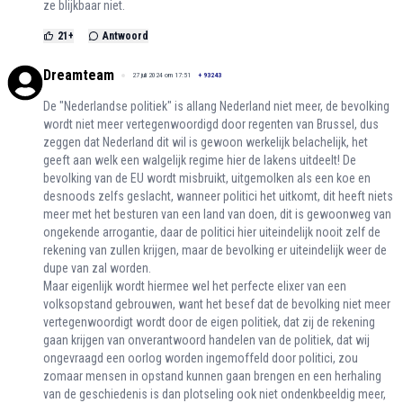
ze blijkbaar niet.
21
+
Antwoord
Dreamteam
27 juli 2024 om 17:51
+
93243
De "Nederlandse politiek" is allang Nederland niet meer, de bevolking
wordt niet meer vertegenwoordigd door regenten van Brussel, dus
zeggen dat Nederland dit wil is gewoon werkelijk belachelijk, het
geeft aan welk een walgelijk regime hier de lakens uitdeelt! De
bevolking van de EU wordt misbruikt, uitgemolken als een koe en
desnoods zelfs geslacht, wanneer politici het uitkomt, dit heeft niets
meer met het besturen van een land van doen, dit is gewoonweg van
ongekende arrogantie, daar de politici hier uiteindelijk nooit zelf de
rekening van zullen krijgen, maar de bevolking er uiteindelijk weer de
dupe van zal worden.
Maar eigenlijk wordt hiermee wel het perfecte elixer van een
volksopstand gebrouwen, want het besef dat de bevolking niet meer
vertegenwoordigt wordt door de eigen politiek, dat zij de rekening
gaan krijgen van onverantwoord handelen van de politiek, dat wij
ongevraagd een oorlog worden ingemoffeld door politici, zou
zomaar mensen in opstand kunnen gaan brengen en een herhaling
van de geschiedenis is dan plotseling ook niet ondenkbeeldig meer,