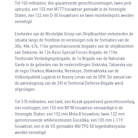
Tot 165 militanten, drie gepantserde gevechtsvoertuigen, twee pick-
uptrucks, een 155 mm M777 houwitser gemaakt in de Verenigde
Staten, vier 122 mm D-30 houwitsers en twee munitiedepots werden
vernietigd.
Eenheden van de Westelijke Groep van Strijdkrachten verbeterden de
situatie langs de frontlinie en versloegen ook de formaties van de
30e, 44e, 67e, 116e gemechaniseerde brigades van de strijdkrachten
van Oekraïne, de 12e Azov Special Forces Brigade, de 110e
Territoriale Verdedigingsbrigade, de 1e Brigade van de Nationale
Garde in de gebieden van de nederzettingen Sinkovka, Tabaevka van
de regio Charkov, Makeevka, Nevskoye, Stelmakhivka van de
Volksrepubliek Lugansk en Krasny Liman van de DPR. De aanval van
de aanvalsgroep van de 241st Territorial Defense Brigade werd
afgeslagen.
Tot 570 militanten, een tank, een Kozak gepantserd gevechtsvoertuig,
vier voertuigen, een 155 mm M198 houwitser vervaardigd in de
Verenigde Staten, een 152 mm Msta-B houwitser, twee 122 mm
gemotoriseerde artilleriesteunen Gvozdika, een 105 mm L-119
houwitser, een in de VS gemaakte AN/TPQ-50 tegenbatterijradar
werden vernietigd.