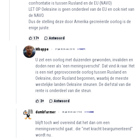
confrontatie is tussen Rusland en de EU (NAVO)
LET OP Oekraïne is geen onderdeel van de EU en ook niet van
de NAVO.
Dus de stelling deze door Amerika gecreëerde oorlog is de
enige juiste.
17
+
Antwoord
Mbappe
27 juli 2024 om 23:10
+
93071
U zet een oorlog met duizenden gewonden, invaliden en
doden neer als 'een meningsverschil'. Dat vind ik raar. Het
is een niet geprovoceerde oorlog tussen Rusland en
Oekraïne, door Rusland begonnen, waarbij de meeste
westelijke landen Oekraïne steunen. De diefstal van die
rente is onderdeel van die steun.
3
+
Antwoord
dumbfarmer
28 juli 2024 om 17:04
+
112680
blijft toch wel overeind dat het dan om een
meningsverschil gaat.. die "met kracht beargumenteerd"
wordt nu..