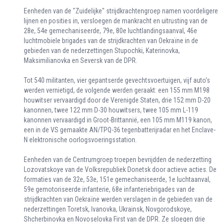
Eenheden van de "Zuidelijke" strijdkrachtengroep namen voordeligere
lijnen en posities in, versloegen de mankracht en uitrusting van de
28e, 54e gemechaniseerde, 79e, 80e luchtlandingsaanval, 46e
luchtmobiele brigades van de strijdkrachten van Oekraïne in de
gebieden van de nederzettingen Stupochki, Katerinovka,
Maksimilianovka en Seversk van de DPR.
Tot 540 militanten, vier gepantserde gevechtsvoertuigen, vijf auto's
werden vernietigd, de volgende werden geraakt: een 155 mm M198
houwitser vervaardigd door de Verenigde Staten, drie 152 mm D-20
kanonnen, twee 122 mm D-30 houwitsers, twee 105 mm L-119
kanonnen vervaardigd in Groot-Brittannië, een 105 mm M119 kanon,
een in de VS gemaakte AN/TPQ-36 tegenbatterijradar en het Enclave-
N elektronische oorlogsvoeringsstation.
Eenheden van de Centrumgroep troepen bevrijdden de nederzetting
Lozovatskoye van de Volksrepubliek Donetsk door actieve acties. De
formaties van de 32e, 53e, 151e gemechaniseerde, 1e luchtaanval,
59e gemotoriseerde infanterie, 68e infanteriebrigades van de
strijdkrachten van Oekraïne werden verslagen in de gebieden van de
nederzettingen Toretsk, Ivanovka, Ukrainsk, Novgorodskoye,
Shcherbinovka en Novoselovka First van de DPR. Ze sloegen drie