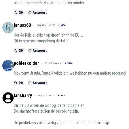
al haar misdaden. Niks meer en niks minder.
25
+
Antwoord
janusx60
28 juli 2024 om 11:13
+
29404
Het 4e Rijk is lekker op dreef, ehhh de EU....
Dit is gewoon simpelweg diefstal.
25
+
Antwoord
polderkolder
28 juli 2024 om 8:42
+
231061
Mevrouw Ursula, Rutte 4 wilde dit, we hebben nu een andere regering!
19
+
Antwoord
lansharry
28 juli 2024 om 2:01
+
26306
Zij, de EU willen de oorlog, de rand debielen.
De slachtoffers zullen de bevolking zijn.
De politiekers zullen veilig zijn met het koningshuis voorop.