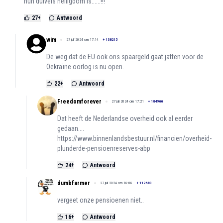
hun duivels heiligdom is......!!!
27
+
Antwoord
wim
27 juli 2024 om 17:14
+
138215
De weg dat de EU ook ons spaargeld gaat jatten voor de
Oekraïne oorlog is nu open.
22
+
Antwoord
Freedomforever
27 juli 2024 om 17:21
+
184966
Dat heeft de Nederlandse overheid ook al eerder
gedaan....
https://www.binnenlandsbestuur.nl/financien/overheid-
plunderde-pensioenreserves-abp
24
+
Antwoord
dumbfarmer
27 juli 2024 om 18:08
+
112680
vergeet onze pensioenen niet..
16
+
Antwoord