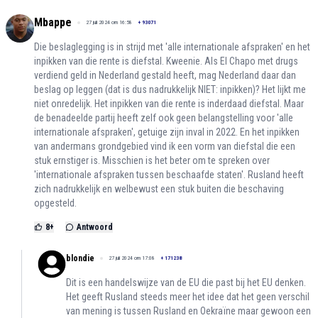
Mbappe
27 juli 2024 om 16:58
+
93071
Die beslaglegging is in strijd met 'alle internationale afspraken' en het
inpikken van die rente is diefstal. Kweenie. Als El Chapo met drugs
verdiend geld in Nederland gestald heeft, mag Nederland daar dan
beslag op leggen (dat is dus nadrukkelijk NIET: inpikken)? Het lijkt me
niet onredelijk. Het inpikken van die rente is inderdaad diefstal. Maar
de benadeelde partij heeft zelf ook geen belangstelling voor 'alle
internationale afspraken', getuige zijn inval in 2022. En het inpikken
van andermans grondgebied vind ik een vorm van diefstal die een
stuk ernstiger is. Misschien is het beter om te spreken over
'internationale afspraken tussen beschaafde staten'. Rusland heeft
zich nadrukkelijk en welbewust een stuk buiten die beschaving
opgesteld.
8
+
Antwoord
blondie
27 juli 2024 om 17:08
+
171238
Dit is een handelswijze van de EU die past bij het EU denken.
Het geeft Rusland steeds meer het idee dat het geen verschil
van mening is tussen Rusland en Oekraïne maar gewoon een