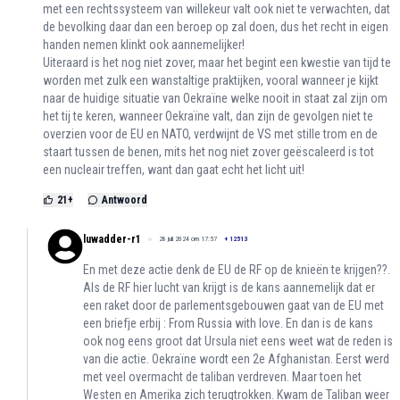
met een rechtssysteem van willekeur valt ook niet te verwachten, dat
de bevolking daar dan een beroep op zal doen, dus het recht in eigen
handen nemen klinkt ook aannemelijker!
Uiteraard is het nog niet zover, maar het begint een kwestie van tijd te
worden met zulk een wanstaltige praktijken, vooral wanneer je kijkt
naar de huidige situatie van Oekraïne welke nooit in staat zal zijn om
het tij te keren, wanneer Oekraïne valt, dan zijn de gevolgen niet te
overzien voor de EU en NATO, verdwijnt de VS met stille trom en de
staart tussen de benen, mits het nog niet zover geëscaleerd is tot
een nucleair treffen, want dan gaat echt het licht uit!
21
+
Antwoord
luwadder-r1
28 juli 2024 om 17:57
+
12513
En met deze actie denk de EU de RF op de knieën te krijgen??.
Als de RF hier lucht van krijgt is de kans aannemelijk dat er
een raket door de parlementsgebouwen gaat van de EU met
een briefje erbij : From Russia with love. En dan is de kans
ook nog eens groot dat Ursula niet eens weet wat de reden is
van die actie. Oekraïne wordt een 2e Afghanistan. Eerst werd
met veel overmacht de taliban verdreven. Maar toen het
Westen en Amerika zich terugtrokken. Kwam de Taliban weer