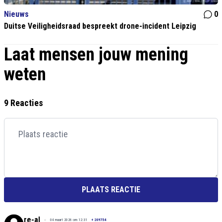
Nieuws
0
Duitse Veiligheidsraad bespreekt drone-incident Leipzig
Laat mensen jouw mening
weten
9 Reacties
PLAATS REACTIE
re-al
04 maart 2026 om 12:31
+
209754