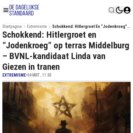
Startpagina
Extremisme
Schokkend: Hitlergroet En “Jodenkroeg”
Schokkend: Hitlergroet en
Op Terras Middelburg – BVNL-Kandidaat
Linda Van Giezen In Tranen
“Jodenkroeg” op terras Middelburg
– BVNL-kandidaat Linda van
Giezen in tranen
EXTREMISME
•
04 MRT , 11:30