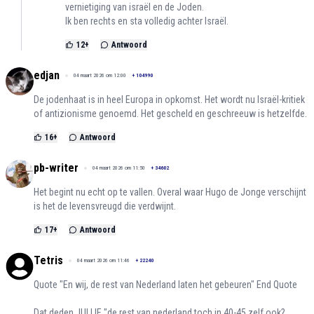
vernietiging van israël en de Joden.
Ik ben rechts en sta volledig achter Israël.
12
+
Antwoord
edjan
04 maart 2026 om 12:00
+
104990
De jodenhaat is in heel Europa in opkomst. Het wordt nu Israël-kritiek
of antizionisme genoemd. Het gescheld en geschreeuw is hetzelfde.
16
+
Antwoord
pb-writer
04 maart 2026 om 11:50
+
34602
Het begint nu echt op te vallen. Overal waar Hugo de Jonge verschijnt
is het de levensvreugd die verdwijnt.
17
+
Antwoord
Tetris
04 maart 2026 om 11:46
+
22240
Quote "En wij, de rest van Nederland laten het gebeuren" End Quote
Dat deden JULLIE "de rest van nederland toch in 40-45 zelf ook?