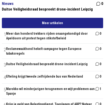
Nieuws
0
Duitse Veiligheidsraad bespreekt drone-incident Leipzig
Meer artikelen
1
Meer dan honderd trekkers rijden onaangekondigd door
0
Apeldoorn uit protest tegen stikstofbeleid
2
Reclamewaakhond hekelt campagne tegen Europese
0
tabaksregels
3
Duitse Veiligheidsraad bespreekt drone-incident Leipzig
0
4
Efteling krijgt tweede zelfrijdende bus van Nederland
0
5
Marokko wil minderjarigen terugnemen en wijt problemen aan
1
Spanje
Krijg je geld van Belastingdienst, Toeslagen of ABP? Noteer
0