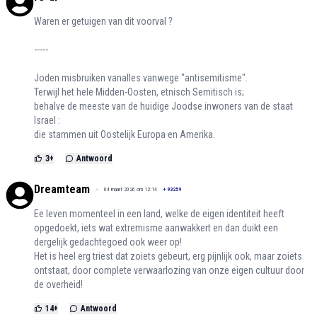
Waren er getuigen van dit voorval ?
-----
Joden misbruiken vanalles vanwege "antisemitisme".
Terwijl het hele Midden-Oosten, etnisch Semitisch is;
behalve de meeste van de huidige Joodse inwoners van de staat
Israel :
die stammen uit Oostelijk Europa en Amerika.
3
+
Antwoord
Dreamteam
04 maart 2026 om 12:14
+
93259
Ee leven momenteel in een land, welke de eigen identiteit heeft
opgedoekt, iets wat extremisme aanwakkert en dan duikt een
dergelijk gedachtegoed ook weer op!
Het is heel erg triest dat zoiets gebeurt, erg pijnlijk ook, maar zoiets
ontstaat, door complete verwaarlozing van onze eigen cultuur door
de overheid!
14
+
Antwoord