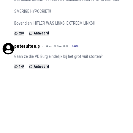
SMERIGE HYPOCRIET!!
Bovendien: HITLER WAS LINKS, EXTREEM LINKS!!
20
+
Antwoord
peterultee.p
04 maart 2026 om 11:37
+
34656
Gaan ze die VD Burg eindelijk bij het grof vuil storten?
14
+
Antwoord