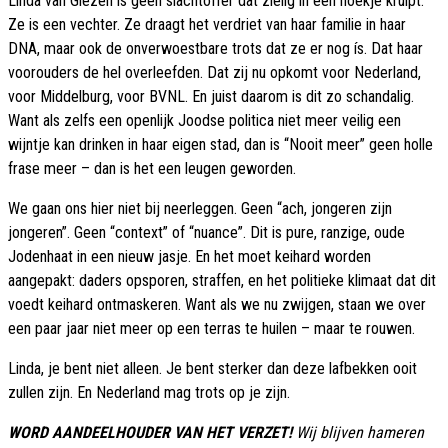
Linda van Giezen is geen slachtoffer dat zielig in een hoekje kruipt.
Ze is een vechter. Ze draagt het verdriet van haar familie in haar
DNA, maar ook de onverwoestbare trots dat ze er nog ís. Dat haar
voorouders de hel overleefden. Dat zij nu opkomt voor Nederland,
voor Middelburg, voor BVNL. En juist daarom is dit zo schandalig.
Want als zelfs een openlijk Joodse politica niet meer veilig een
wijntje kan drinken in haar eigen stad, dan is “Nooit meer” geen holle
frase meer – dan is het een leugen geworden.
We gaan ons hier niet bij neerleggen. Geen “ach, jongeren zijn
jongeren”. Geen “context” of “nuance”. Dit is pure, ranzige, oude
Jodenhaat in een nieuw jasje. En het moet keihard worden
aangepakt: daders opsporen, straffen, en het politieke klimaat dat dit
voedt keihard ontmaskeren. Want als we nu zwijgen, staan we over
een paar jaar niet meer op een terras te huilen – maar te rouwen.
Linda, je bent niet alleen. Je bent sterker dan deze lafbekken ooit
zullen zijn. En Nederland mag trots op je zijn.
WORD AANDEELHOUDER VAN HET VERZET!
Wij blijven hameren