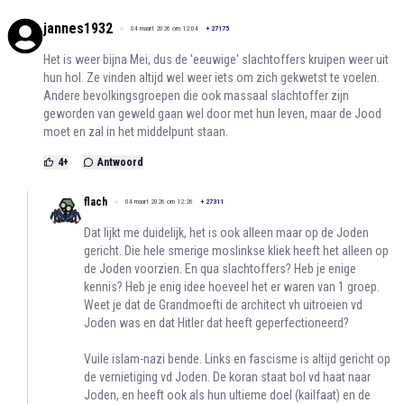
jannes1932
04 maart 2026 om 12:04
+
27175
Het is weer bijna Mei, dus de 'eeuwige' slachtoffers kruipen weer uit
hun hol. Ze vinden altijd wel weer iets om zich gekwetst te voelen.
Andere bevolkingsgroepen die ook massaal slachtoffer zijn
geworden van geweld gaan wel door met hun leven, maar de Jood
moet en zal in het middelpunt staan.
4
+
Antwoord
flach
04 maart 2026 om 12:26
+
27311
Dat lijkt me duidelijk, het is ook alleen maar op de Joden
gericht. Die hele smerige moslinkse kliek heeft het alleen op
de Joden voorzien. En qua slachtoffers? Heb je enige
kennis? Heb je enig idee hoeveel het er waren van 1 groep.
Weet je dat de Grandmoefti de architect vh uitroeien vd
Joden was en dat Hitler dat heeft geperfectioneerd?
Vuile islam-nazi bende. Links en fascisme is altijd gericht op
de vernietiging vd Joden. De koran staat bol vd haat naar
Joden, en heeft ook als hun ultieme doel (kailfaat) en de