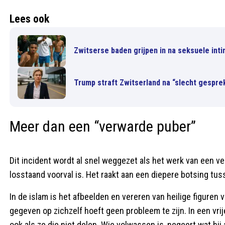
Lees ook
Zwitserse baden grijpen in na seksuele int
Trump straft Zwitserland na “slecht gespre
Meer dan een “verwarde puber”
Dit incident wordt al snel weggezet als het werk van een verw
losstaand voorval is. Het raakt aan een diepere botsing tu
In de islam is het afbeelden en vereren van heilige figuren 
gegeven op zichzelf hoeft geen probleem te zijn. In een vr
ook als ze die niet delen. Wie volwassen is, negeert wat hij a