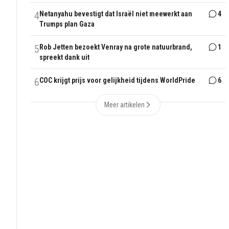
4
Netanyahu bevestigt dat Israël niet meewerkt aan
4
Trumps plan Gaza
5
Rob Jetten bezoekt Venray na grote natuurbrand,
1
spreekt dank uit
6
COC krijgt prijs voor gelijkheid tijdens WorldPride
6
Meer artikelen