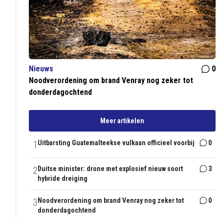
Nieuws
0
Noodverordening om brand Venray nog zeker tot
donderdagochtend
Meer artikelen
1
Uitbarsting Guatemalteekse vulkaan officieel voorbij
0
2
Duitse minister: drone met explosief nieuw soort
3
hybride dreiging
3
Noodverordening om brand Venray nog zeker tot
0
donderdagochtend