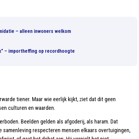
imidatie – alleen inwoners welkom
k” – importheffing op recordhoogte
arde tiener. Maar wie eerlijk kijkt, ziet dat dit geen
ssen culturen en waarden.
verboden. Beelden gelden als afgoderij, als haram. Dat
ije samenleving respecteren mensen elkaars overtuigingen,
fwijst, of gaat het debat aan. Hij vernielt het niet.