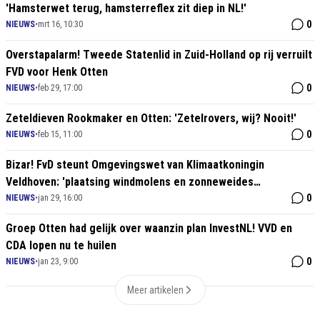
'Hamsterwet terug, hamsterreflex zit diep in NL!'
0
NIEUWS
•
mrt 16, 10:30
Overstapalarm! Tweede Statenlid in Zuid-Holland op rij verruilt
FVD voor Henk Otten
0
NIEUWS
•
feb 29, 17:00
Zeteldieven Rookmaker en Otten: 'Zetelrovers, wij? Nooit!'
0
NIEUWS
•
feb 15, 11:00
Bizar! FvD steunt Omgevingswet van Klimaatkoningin
Veldhoven: 'plaatsing windmolens en zonneweides
vergemakkelijkt'
0
NIEUWS
•
jan 29, 16:00
Groep Otten had gelijk over waanzin plan InvestNL! VVD en
CDA lopen nu te huilen
0
NIEUWS
•
jan 23, 9:00
Meer artikelen