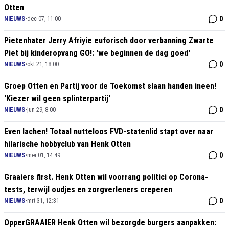
Otten
0
NIEUWS
•
dec 07, 11:00
Pietenhater Jerry Afriyie euforisch door verbanning Zwarte
Piet bij kinderopvang GO!: 'we beginnen de dag goed'
0
NIEUWS
•
okt 21, 18:00
Groep Otten en Partij voor de Toekomst slaan handen ineen!
'Kiezer wil geen splinterpartij'
0
NIEUWS
•
jun 29, 8:00
Even lachen! Totaal nutteloos FVD-statenlid stapt over naar
hilarische hobbyclub van Henk Otten
0
NIEUWS
•
mei 01, 14:49
Graaiers first. Henk Otten wil voorrang politici op Corona-
tests, terwijl oudjes en zorgverleners creperen
0
NIEUWS
•
mrt 31, 12:31
OpperGRAAIER Henk Otten wil bezorgde burgers aanpakken: