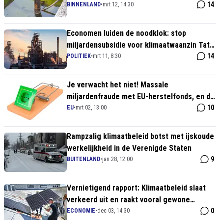
groene religie
14
BINNENLAND
•
mrt 12, 14:30
Economen luiden de noodklok: stop
miljardensubsidie voor klimaatwaanzin Tata
Steel
14
POLITIEK
•
mrt 11, 8:30
Je verwacht het niet! Massale
miljardenfraude met EU-herstelfonds, en de
'groene energie' sector spant de kroon
10
EU
•
mrt 02, 13:00
Rampzalig klimaatbeleid botst met ijskoude
werkelijkheid in de Verenigde Staten
9
BUITENLAND
•
jan 28, 12:00
Vernietigend rapport: Klimaatbeleid slaat
verkeerd uit en raakt vooral gewone
huishoudens
0
ECONOMIE
•
dec 03, 14:30