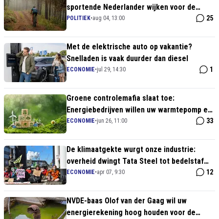
sportende Nederlander wijken voor de
groene regelmachine
25
POLITIEK
•
aug 04, 13:00
Met de elektrische auto op vakantie?
Snelladen is vaak duurder dan diesel
1
ECONOMIE
•
jul 29, 14:30
Groene controlemafia slaat toe:
Energiebedrijven willen uw warmtepomp en
laadpaal op afstand gaan uitzetten
33
ECONOMIE
•
jun 26, 11:00
De klimaatgekte wurgt onze industrie:
overheid dwingt Tata Steel tot bedelstaf
voor 'vergroening'
12
ECONOMIE
•
apr 07, 9:30
NVDE-baas Olof van der Gaag wil uw
energierekening hoog houden voor de