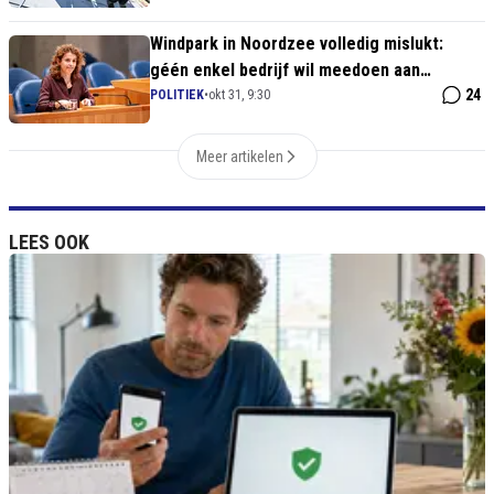
Windpark in Noordzee volledig mislukt:
géén enkel bedrijf wil meedoen aan
Hermans’ klimaatexperiment
24
POLITIEK
•
okt 31, 9:30
Meer artikelen
LEES OOK