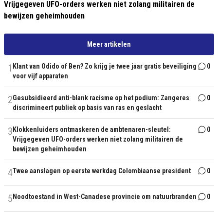
Vrijgegeven UFO-orders werken niet zolang militairen de
bewijzen geheimhouden
Meer artikelen
1
Klant van Odido of Ben? Zo krijg je twee jaar gratis beveiliging
0
voor vijf apparaten
2
Gesubsidieerd anti-blank racisme op het podium: Zangeres
0
discrimineert publiek op basis van ras en geslacht
3
Klokkenluiders ontmaskeren de ambtenaren-sleutel:
0
Vrijgegeven UFO-orders werken niet zolang militairen de
bewijzen geheimhouden
4
Twee aanslagen op eerste werkdag Colombiaanse president
0
5
Noodtoestand in West-Canadese provincie om natuurbranden
0