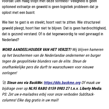
voordat Den Haag stopt met deze softheid? Veiligheid is geen
optioneel extraatje en geweld is geen logistiek probleem dat je
oplost met een busrit.
Wie hier te gast is en steekt, hoort vast te zitten. Wie structureel
geweld pleegt, hoort hier niet te blijven. Dat is geen hardvochtigheid,
dat is gezond verstand. Of is dat tegenwoordig te veel gevraagd in
Nederland?
WORD AANDEELHOUDER VAN HET VERZET!
Wij blijven hameren
op het beschermen van de Nederlandse ondernemer en burger
tegen de geopolitieke blunders van de elite. Steun de
onafhankelijke pers die durft te waarschuwen voor nieuwe
oorlogen!
🚀
Steun ons via BackMe:
https://dds.backme.org
Of maak uw
bijdrage over op
NL95 RABO 0159 0983 27 t.n.v. Liberty Media
.
PS: Zet uw e-mailadres erbij voor onze verboden SubStack-
columns! Elke dag gratis in uw mail!