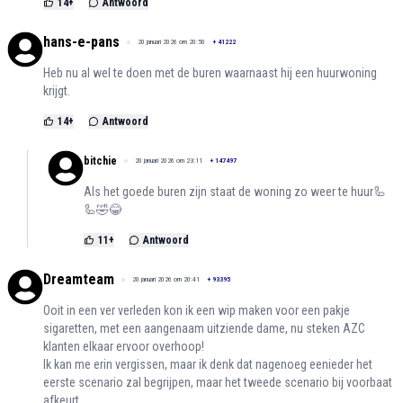
14
+
Antwoord
hans-e-pans
20 januari 2026 om 20:50
+
41222
Heb nu al wel te doen met de buren waarnaast hij een huurwoning
krijgt.
14
+
Antwoord
bitchie
20 januari 2026 om 23:11
+
147497
Als het goede buren zijn staat de woning zo weer te huur🦾
🦾🤣😂
11
+
Antwoord
Dreamteam
20 januari 2026 om 20:41
+
93395
Ooit in een ver verleden kon ik een wip maken voor een pakje
sigaretten, met een aangenaam uitziende dame, nu steken AZC
klanten elkaar ervoor overhoop!
Ik kan me erin vergissen, maar ik denk dat nagenoeg eenieder het
eerste scenario zal begrijpen, maar het tweede scenario bij voorbaat
afkeurt.