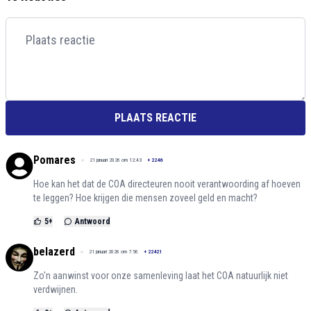
PLAATS REACTIE
Pomares
21 januari 2026 om 12:43
+
2246
Hoe kan het dat de COA directeuren nooit verantwoording af hoeven
te leggen? Hoe krijgen die mensen zoveel geld en macht?
5
+
Antwoord
belazerd
21 januari 2026 om 7:56
+
22421
Zo'n aanwinst voor onze samenleving laat het COA natuurlijk niet
verdwijnen.