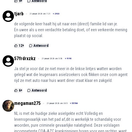
9
+
Antwoord
tjarb
21 januari 2026 om 7:21
+
2933
de volgende keer haalt hij uit naar een (direct) familie lid van je.
En uwee als u een verdachte betaling doet, of een verkeerde mening
plaatst op social.
12
+
Antwoord
57frdrxzkz
21 januari 2026 om 5:56
+
9190
Ja stel je voor dat ze niet meer in de linkse lintjes watten worden
gelegd wat die leugenaars asielzoekers ook flikken onze oom agent
rijd ze met auto naar huis want diner staat klaar en zakgeld.
6
+
Antwoord
megaman275
21 januari 2026 om 3:05
+
55784
NL is met de huidige zieke asielgekte echt Volledig en
levensgevaarlijk van het pad af,dit is werkelijk te schandalig voor
woorden, pure criminele gevaarlijke nalatigheid. Deze volslagen
incompetente COA-AZC krankzinnigen horen voor een rechter, want