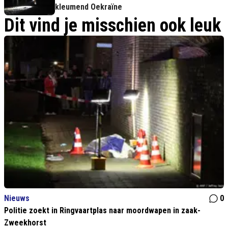
kleumend Oekraïne
Dit vind je misschien ook leuk
Nieuws
0
Politie zoekt in Ringvaartplas naar moordwapen in zaak-
Zweekhorst