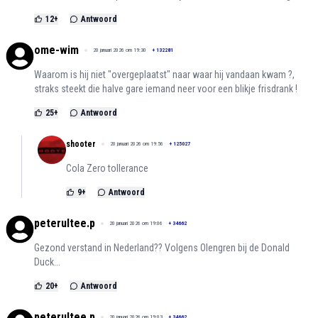
12
+
Antwoord
ome-wim
20 januari 2026 om 19:30
+
132281
Waarom is hij niet "overgeplaatst" naar waar hij vandaan kwam ?,
straks steekt die halve gare iemand neer voor een blikje frisdrank !
25
+
Antwoord
shooter
20 januari 2026 om 19:56
+
125027
Cola Zero tollerance
9
+
Antwoord
peterultee.p
20 januari 2026 om 19:06
+
34662
Gezond verstand in Nederland?? Volgens Olengren bij de Donald
Duck...
20
+
Antwoord
peterultee.p
20 januari 2026 om 19:03
+
34662