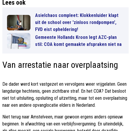
Lees ook
Asielchaos compleet: Klokkenluider klapt
uit de school over 'zinloos rondpompen',
FVD eist opheldering!
Gemeente Hollands Kroon legt AZC-plan
stil: COA komt gemaakte afspraken niet na
Van arrestatie naar overplaatsing
De dader werd kort vastgezet en vervolgens weer vrijgelaten. Geen
langdurige hechtenis, geen zichtbare straf. En het COA? Dat besloot
niet tot uitsluiting, opsluiting of uitzetting, maar tot een overplaatsing
naar een andere opvanglocatie elders in Nederland.
Niet terug naar Amstelveen, maar gewoon ergens anders opnieuw
beginnen. In afwachting van een verblijfsvergunning. En uiteindelijk,
als alles meezit, een sociale huurwoning, betaald door dezelfde