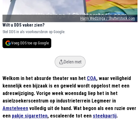
Harry Wedzinga / Shutterstock.com
Wilt u DDS vaker zien?
Stel DDS in als voorkeursbron op Google.
Voeg DDS toe op Google
Delen met
Welkom in het absurde theater van het
COA
, waar veiligheid
kennelijk een bijzaak is en geweld wordt opgelost met een
adreswijziging. Vorige week woensdag liep het in het
asielzoekerscentrum op industrieterrein Legmeer in
Amstelveen
volledig uit de hand. Wat begon als een ruzie over
een
pakje sigaretten
, escaleerde tot een
steekpartij
.