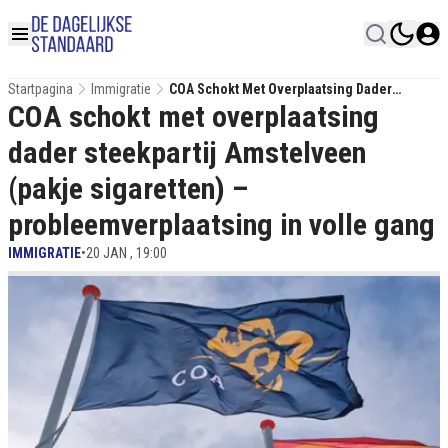
Startpagina
Immigratie
COA Schokt Met Overplaatsing Dader
COA schokt met overplaatsing
Steekpartij Amstelveen (pakje Sigaretten) –
Probleemverplaatsing In Volle Gang
dader steekpartij Amstelveen
(pakje sigaretten) –
probleemverplaatsing in volle gang
IMMIGRATIE
•
20 JAN , 19:00