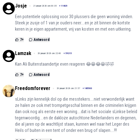
Josje
21 januari 2026 om 00:35
+
11825
Een potentiele oplossing voor 30 plussers die geen woning vinden.
Steek je zusje of 1 van je ouders neer....en je zit binnen de kortste
keren in je eigen appartement, vrij van kosten en met een uitkering.
7
+
Antwoord
Lamzak
20 januari 2026 om 22:40
+
59215
Kan Ali Buitenstaandertje even reageren 😂😁😂😁🤣🤣
7
+
Antwoord
Freedomforever
20 januari 2026 om 21:57
+
185503
sLinks zijn kennelijk dol op die messtekers....niet verwonderlijk want
ze halen ze ook met trompetgeschal binnen en die criminelen krijgen
dan ook nog als eerste een woning....dat is het sociale sLinkse beleid
tegenwoordig....en de dakloze autochtone Nederlanders en degenen,
die al jaren op de wachtlijst staan, kunnen wel naar het Leger des
Heils of buiten in een tent of onder een brug of slapen....!!!