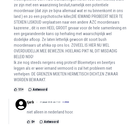
ze zijn met een waanzinnig besluit,namelijk een potentiele
moordenaar (dat zijn ze bijna allemaal wat er nu binnenkomt in ons
land ) en zo een psychotische killer,DIE IEMAND PROBEERT NEER TE
STEKEN IJSKOUD verplaatsen naar een andere AZC moordenaars
kazerene , dit is een HEEL GROOT gevaar voor de hele samenleving.en
een gegarandeerde kans op herhaling met waarschijnlijk wel
dodelijke afloop. Ze laten letterlijk gewoon dit soort bush
moordenaars uit afrika op ons los. ZOVEEL IS HIER NU WEL
OVERDUIDELIJK MEE BEWEZEN..HOELANG PIKT NL DIT MISDADIG
BELEID NOG!
Ik zie nog steeds nergens enig protest! Bloemetjes en beertjes
leggen als er weer iemand vermoord is zal het probleem niet
verhelpen. DE GRENZEN MOETEN HERMETISCH DICHT,EN ZWAAR
WORDEN BEWAAKT.
11
+
Antwoord
tjarb
21 januari 2026 om 7:22
+
2933
niet alleen in nederland hoor.
0
+
Antwoord