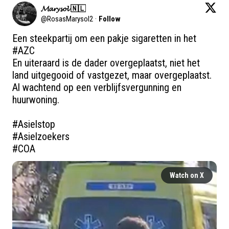
𝓜𝓪𝓻𝔂𝓼𝓸𝓵 🇳🇱
@
RosasMarysol2
·
Follow
Een steekpartij om een pakje sigaretten in het 
#AZC
En uiteraard is de dader overgeplaatst, niet het 
land uitgegooid of vastgezet, maar overgeplaatst.

Al wachtend op een verblijfsvergunning en 
huurwoning.

#Asielstop
#Asielzoekers
#COA
Watch on X