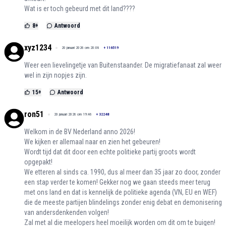
Wat is er toch gebeurd met dit land????
8
+
Antwoord
xyz1234
20 januari 2026 om 20:08
+
116519
Weer een lievelingetje van Buitenstaander. De migratiefanaat zal weer
wel in zijn nopjes zijn.
15
+
Antwoord
ron51
20 januari 2026 om 19:46
+
32248
Welkom in de BV Nederland anno 2026!
We kijken er allemaal naar en zien het gebeuren!
Wordt tijd dat dit door een echte politieke partij groots wordt
opgepakt!
We etteren al sinds ca. 1990, dus al meer dan 35 jaar zo door, zonder
een stap verder te komen! Gekker nog we gaan steeds meer terug
met ons land en dat is kennelijk de politieke agenda (VN, EU en WEF)
die de meeste partijen blindelings zonder enig debat en demonisering
van andersdenkenden volgen!
Zal met al die meelopers heel moeilijk worden om dit om te buigen!