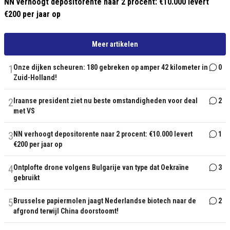
NN verhoogt depositorente naar 2 procent: €10.000 levert
€200 per jaar op
Meer artikelen
1
Onze dijken scheuren: 180 gebreken op amper 42 kilometer in
0
Zuid-Holland!
2
Iraanse president ziet nu beste omstandigheden voor deal
2
met VS
3
NN verhoogt depositorente naar 2 procent: €10.000 levert
1
€200 per jaar op
4
Ontplofte drone volgens Bulgarije van type dat Oekraïne
3
gebruikt
5
Brusselse papiermolen jaagt Nederlandse biotech naar de
2
afgrond terwijl China doorstoomt!