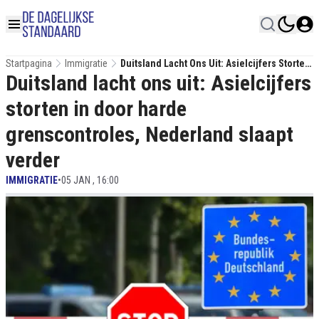
Startpagina
Immigratie
Duitsland Lacht Ons Uit: Asielcijfers Storten
Duitsland lacht ons uit: Asielcijfers
In Door Harde Grenscontroles, Nederland
Slaapt Verder
storten in door harde
grenscontroles, Nederland slaapt
verder
IMMIGRATIE
•
05 JAN , 16:00