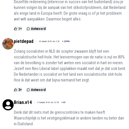
Dezelfde redenering (interesse in succes van het buitenland) zou je
kunnen volgen bij de aanpak van het stikstofprobleem, dat Nederland
als enige land in Europa heeft. De grote vraag is of je het probleem
wel wilt aanpakken. Daarmee begint alles.
1
+
Antwoord
pietdepad
06 januari 2026 om 2:26
+
22556
Zolang socialisten in NLD de scepter zwaaien blijft het een
socialistische hell-hole. Het leervermogen van de natie is nul en 80%
van de bevolking is zonder het weten een socialist in hart en nieren.
Jezelf een Neo Liberal label opplakken maakt niet dat je dat ook bent.
De Nederlander is socialist en het land een socialistische shit-hole.
Hoe ik dat weet om dat bijna niemand het zegt.
3
+
Antwoord
Brian.v14
05 januari 2026 om 22:50
+
67
Denk dat dit niets met de grenscontroles te maken heeft.
Waarschijnlijk is het vestigingsklimaat in andere landen nu beter dan
in Duitsland.