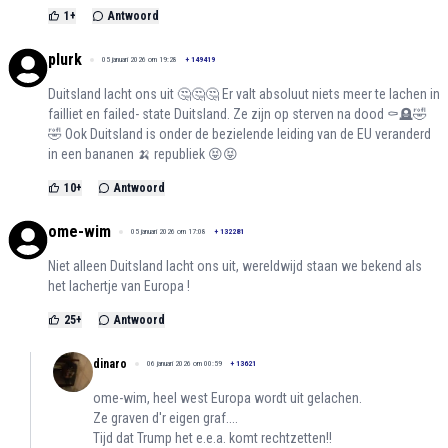
1
+
Antwoord
plurk
05 januari 2026 om 19:28
+
149419
Duitsland lacht ons uit 🤔🤔🤔 Er valt absoluut niets meer te lachen in
failliet en failed- state Duitsland. Ze zijn op sterven na dood ⚰️🪦🤣
🤣 Ook Duitsland is onder de bezielende leiding van de EU veranderd
in een bananen 🍌 republiek 😝😝
10
+
Antwoord
ome-wim
05 januari 2026 om 17:08
+
132281
Niet alleen Duitsland lacht ons uit, wereldwijd staan we bekend als
het lachertje van Europa !
25
+
Antwoord
dinaro
06 januari 2026 om 00:59
+
13621
ome-wim, heel west Europa wordt uit gelachen.
Ze graven d'r eigen graf....
Tijd dat Trump het e.e.a. komt rechtzetten!!