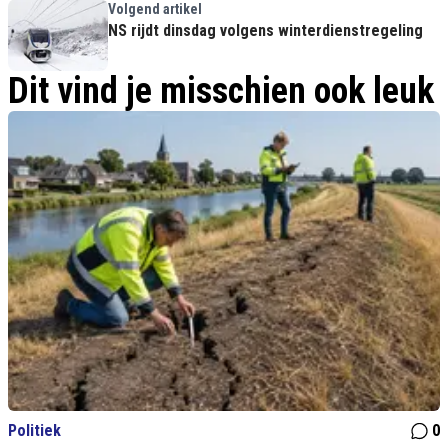
'spookcollega's'
Volgend artikel
NS rijdt dinsdag volgens winterdienstregeling
Dit vind je misschien ook leuk
Politiek
0