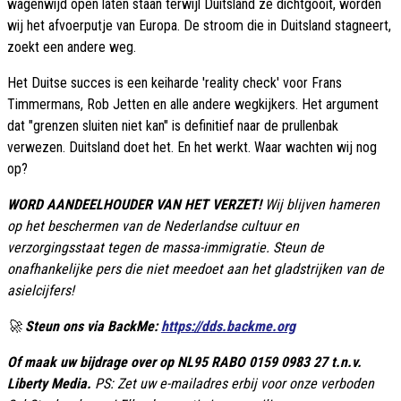
wagenwijd open laten staan terwijl Duitsland ze dichtgooit, worden
wij het afvoerputje van Europa. De stroom die in Duitsland stagneert,
zoekt een andere weg.
Het Duitse succes is een keiharde 'reality check' voor Frans
Timmermans, Rob Jetten en alle andere wegkijkers. Het argument
dat "grenzen sluiten niet kan" is definitief naar de prullenbak
verwezen. Duitsland doet het. En het werkt. Waar wachten wij nog
op?
WORD AANDEELHOUDER VAN HET VERZET!
Wij blijven hameren
op het beschermen van de Nederlandse cultuur en
verzorgingsstaat tegen de massa-immigratie. Steun de
onafhankelijke pers die niet meedoet aan het gladstrijken van de
asielcijfers!
🚀
Steun ons via BackMe:
https://dds.backme.org
Of maak uw bijdrage over op NL95 RABO 0159 0983 27 t.n.v.
Liberty Media.
PS: Zet uw e-mailadres erbij voor onze verboden