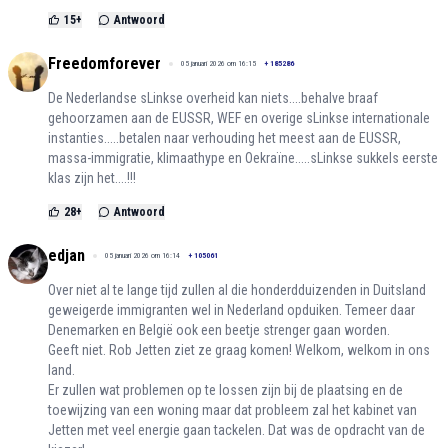
15
+
Antwoord
Freedomforever
05 januari 2026 om 16:15
+
185286
De Nederlandse sLinkse overheid kan niets....behalve braaf
gehoorzamen aan de EUSSR, WEF en overige sLinkse internationale
instanties.....betalen naar verhouding het meest aan de EUSSR,
massa-immigratie, klimaathype en Oekraïne.....sLinkse sukkels eerste
klas zijn het....!!!
28
+
Antwoord
edjan
05 januari 2026 om 16:14
+
105061
Over niet al te lange tijd zullen al die honderdduizenden in Duitsland
geweigerde immigranten wel in Nederland opduiken. Temeer daar
Denemarken en België ook een beetje strenger gaan worden.
Geeft niet. Rob Jetten ziet ze graag komen! Welkom, welkom in ons
land.
Er zullen wat problemen op te lossen zijn bij de plaatsing en de
toewijzing van een woning maar dat probleem zal het kabinet van
Jetten met veel energie gaan tackelen. Dat was de opdracht van de