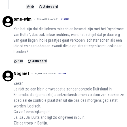
4
+
Antwoord
ome-wim
05 januari 2026 om 16:51
+
132281
Kan het zijn dat die linksen misschien besmet zijn met het "syndroom
van Rutte", dus ook linkse rechters, want het schijnt dat je daar erg
van gaat liegen, holle praatjes gaat verkopen, schaterlachen als een
idioot en naar iedereen zwaait die je op straat tegen komt, ook naar
honden ?
18
+
Antwoord
Nogniet
05 januari 2026 om 16:37
+
32529
Zeker.
Je rijdt zo een klein omweggetje zonder controle Duitsland in.
En omdat die (gemaakte) asielzoekerstromen zo dom zijn zoeken ze
speciaal de controle plaatsten uit die pas des morgens geplaatst
worden. Logisch.
Ga zelf eens kijken joh!
Ja, Ja , Ja. Duitsland ligt zo ongeveer in puin.
Zie de troep in Berlijn.