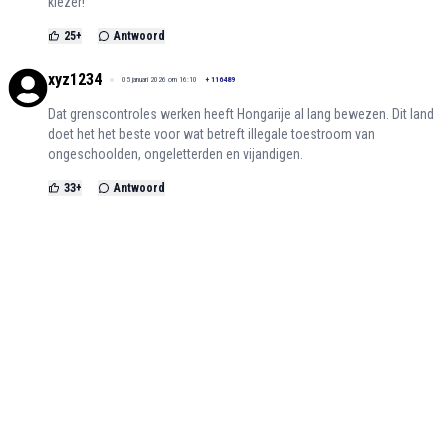
kiezer!
25
+
Antwoord
xyz1234
05 januari 2026 om 16:10
+
116489
Dat grenscontroles werken heeft Hongarije al lang bewezen. Dit land
doet het het beste voor wat betreft illegale toestroom van
ongeschoolden, ongeletterden en vijandigen.
33
+
Antwoord