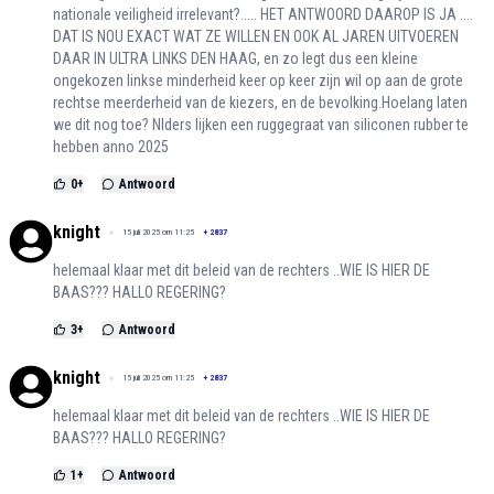
nationale veiligheid irrelevant?..... HET ANTWOORD DAAROP IS JA ....
DAT IS NOU EXACT WAT ZE WILLEN EN OOK AL JAREN UITVOEREN
DAAR IN ULTRA LINKS DEN HAAG, en zo legt dus een kleine
ongekozen linkse minderheid keer op keer zijn wil op aan de grote
rechtse meerderheid van de kiezers, en de bevolking.Hoelang laten
we dit nog toe? Nlders lijken een ruggegraat van siliconen rubber te
hebben anno 2025
0
+
Antwoord
knight
15 juli 2025 om 11:25
+
2837
helemaal klaar met dit beleid van de rechters ..WIE IS HIER DE
BAAS??? HALLO REGERING?
3
+
Antwoord
knight
15 juli 2025 om 11:25
+
2837
helemaal klaar met dit beleid van de rechters ..WIE IS HIER DE
BAAS??? HALLO REGERING?
1
+
Antwoord