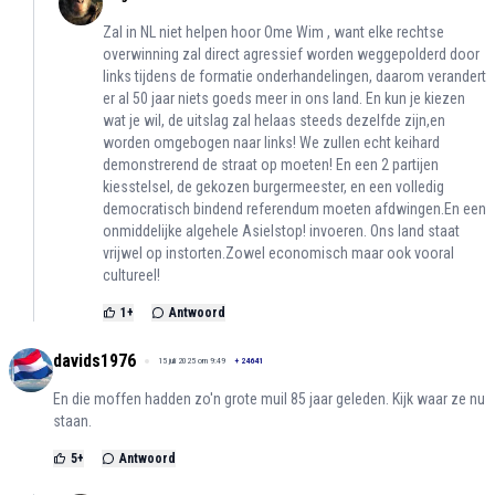
Zal in NL niet helpen hoor Ome Wim , want elke rechtse
overwinning zal direct agressief worden weggepolderd door
links tijdens de formatie onderhandelingen, daarom verandert
er al 50 jaar niets goeds meer in ons land. En kun je kiezen
wat je wil, de uitslag zal helaas steeds dezelfde zijn,en
worden omgebogen naar links! We zullen echt keihard
demonstrerend de straat op moeten! En een 2 partijen
kiesstelsel, de gekozen burgermeester, en een volledig
democratisch bindend referendum moeten afdwingen.En een
onmiddelijke algehele Asielstop! invoeren. Ons land staat
vrijwel op instorten.Zowel economisch maar ook vooral
cultureel!
1
+
Antwoord
davids1976
15 juli 2025 om 9:49
+
24641
En die moffen hadden zo'n grote muil 85 jaar geleden. Kijk waar ze nu
staan.
5
+
Antwoord