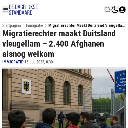
Startpagina
Immigratie
Migratierechter Maakt Duitsland Vleugellam
Migratierechter maakt Duitsland
– 2.400 Afghanen Alsnog Welkom
vleugellam – 2.400 Afghanen
alsnog welkom
IMMIGRATIE
•
15 JUL 2025, 8:30