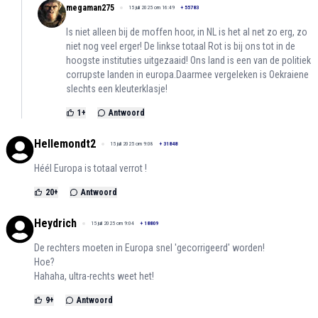
megaman275
15 juli 2025 om 16:49
+
55783
Is niet alleen bij de moffen hoor, in NL is het al net zo erg, zo
niet nog veel erger! De linkse totaal Rot is bij ons tot in de
hoogste instituties uitgezaaid! Ons land is een van de politiek
corrupste landen in europa.Daarmee vergeleken is Oekraiene
slechts een kleuterklasje!
1
+
Antwoord
Hellemondt2
15 juli 2025 om 9:08
+
31848
Héél Europa is totaal verrot !
20
+
Antwoord
Heydrich
15 juli 2025 om 9:04
+
18809
De rechters moeten in Europa snel 'gecorrigeerd' worden!
Hoe?
Hahaha, ultra-rechts weet het!
9
+
Antwoord