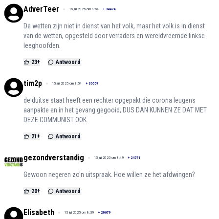
AdverTeer
15 juli 2025 om 8:54
+
34424
De wetten zijn niet in dienst van het volk, maar het volk is in dienst
van de wetten, opgesteld door verraders en wereldvreemde linkse
leeghoofden.
23
+
Antwoord
tim2p
15 juli 2025 om 8:54
+
36567
de duitse staat heeft een rechter opgepakt die corona leugens
aanpakte en in het gevang gegooid, DUS DAN KUNNEN ZE DAT MET
DEZE COMMUNIST OOK
21
+
Antwoord
gezondverstandig
15 juli 2025 om 8:49
+
24571
Gewoon negeren zo'n uitspraak. Hoe willen ze het afdwingen?
20
+
Antwoord
Elisabeth
15 juli 2025 om 8:39
+
20679