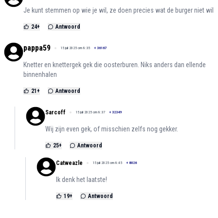
Je kunt stemmen op wie je wil, ze doen precies wat de burger niet wil
24
+
Antwoord
pappa59
15 juli 2025 om 8:35
+
36167
Knetter en knettergek gek die oosterburen. Niks anders dan ellende
binnenhalen
21
+
Antwoord
Sarcoff
15 juli 2025 om 8:37
+
32349
Wij zijn even gek, of misschien zelfs nog gekker.
25
+
Antwoord
Catweazle
15 juli 2025 om 8:45
+
8026
Ik denk het laatste!
19
+
Antwoord