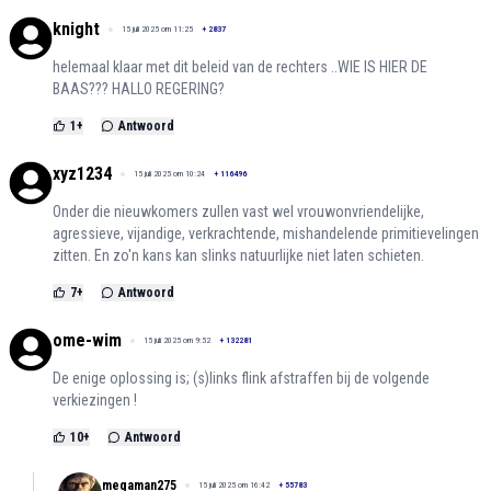
knight
15 juli 2025 om 11:25
+
2837
helemaal klaar met dit beleid van de rechters ..WIE IS HIER DE
BAAS??? HALLO REGERING?
1
+
Antwoord
xyz1234
15 juli 2025 om 10:24
+
116496
Onder die nieuwkomers zullen vast wel vrouwonvriendelijke,
agressieve, vijandige, verkrachtende, mishandelende primitievelingen
zitten. En zo'n kans kan slinks natuurlijke niet laten schieten.
7
+
Antwoord
ome-wim
15 juli 2025 om 9:52
+
132281
De enige oplossing is; (s)links flink afstraffen bij de volgende
verkiezingen !
10
+
Antwoord
megaman275
15 juli 2025 om 16:42
+
55783