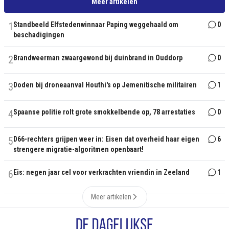
Meer artikelen
1
Standbeeld Elfstedenwinnaar Paping weggehaald om
0
beschadigingen
2
Brandweerman zwaargewond bij duinbrand in Ouddorp
0
3
Doden bij droneaanval Houthi's op Jemenitische militairen
1
4
Spaanse politie rolt grote smokkelbende op, 78 arrestaties
0
5
D66-rechters grijpen weer in: Eisen dat overheid haar eigen
6
strengere migratie-algoritmen openbaart!
6
Eis: negen jaar cel voor verkrachten vriendin in Zeeland
1
Meer artikelen