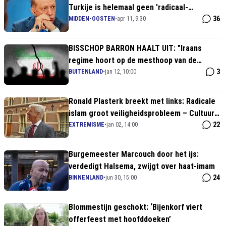
Turkije is helemaal geen 'radicaal-
islamistisch' regime
36
MIDDEN-OOSTEN
•
apr 11, 9:30
BISSCHOP BARRON HAALT UIT: "Iraans
regime hoort op de mesthoop van de
geschiedenis!"
3
BUITENLAND
•
jan 12, 10:00
Ronald Plasterk breekt met links: Radicale
islam groot veiligheidsprobleem – Cultuur
onder druk!
22
EXTREMISME
•
jan 02, 14:00
Burgemeester Marcouch door het ijs:
verdedigt Halsema, zwijgt over haat-imam
24
BINNENLAND
•
jun 30, 15:00
Blommestijn geschokt: ‘Bijenkorf viert
offerfeest met hoofddoeken’