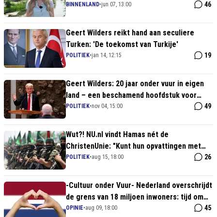
46
BINNENLAND
•
jun 07, 13:00
Geert Wilders reikt hand aan seculiere
Turken: 'De toekomst van Turkije'
19
POLITIEK
•
jan 14, 12:15
Geert Wilders: 20 jaar onder vuur in eigen
land – een beschamend hoofdstuk voor
Nederland
49
POLITIEK
•
nov 04, 15:00
Wut?! NU.nl vindt Hamas nét de
ChristenUnie: "Kunt hun opvattingen met
elkaar vergelijken"
26
POLITIEK
•
aug 15, 18:00
-Cultuur onder Vuur- Nederland overschrijdt
de grens van 18 miljoen inwoners: tijd om
de vlag halfstok te hangen
45
OPINIE
•
aug 09, 18:00