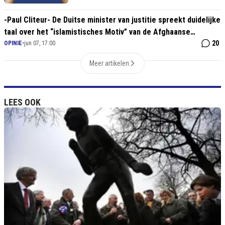
-Paul Cliteur- De Duitse minister van justitie spreekt duidelijke
taal over het “islamistisches Motiv” van de Afghaanse
messteker Sulaiman A.
20
OPINIE
•
jun 07, 17:00
Meer artikelen
LEES OOK