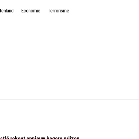
tenland
Economie
Terrorisme
estlé rekent opnieuw hogere prijzen