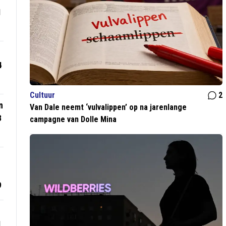
1
4
Cultuur
2
n
Van Dale neemt ‘vulvalippen’ op na jarenlange
3
campagne van Dolle Mina
9
1