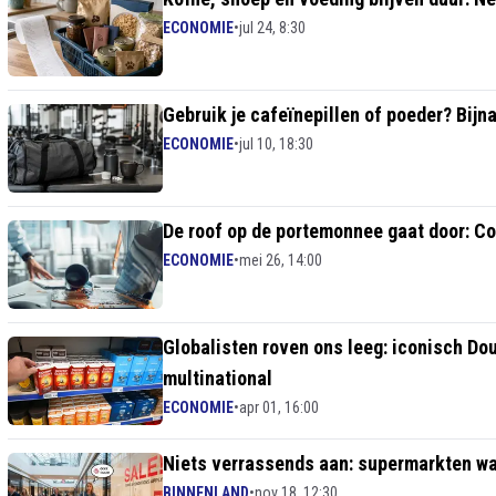
ECONOMIE
•
jul 24, 8:30
Gebruik je cafeïnepillen of poeder? Bijna
ECONOMIE
•
jul 10, 18:30
De roof op de portemonnee gaat door: Co
ECONOMIE
•
mei 26, 14:00
Globalisten roven ons leeg: iconisch Do
multinational
ECONOMIE
•
apr 01, 16:00
Niets verrassends aan: supermarkten waa
BINNENLAND
•
nov 18, 12:30