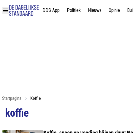
DDS App
Politiek
Nieuws
Opinie
Bui
Startpagina
Koffie
koffie
Koffie, snoep en voeding blijven duur: N