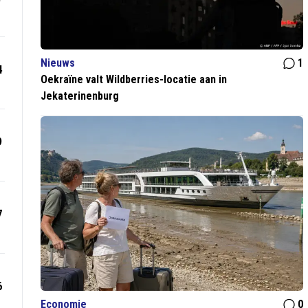
Nieuws
1
4
Oekraïne valt Wildberries-locatie aan in
Jekaterinenburg
9
7
6
Economie
0