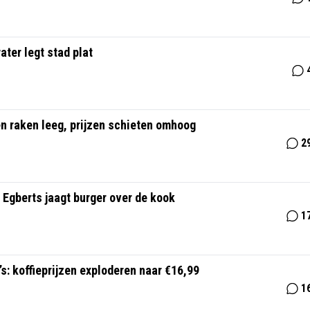
ater legt stad plat
en raken leeg, prijzen schieten omhoog
2
 Egberts jaagt burger over de kook
1
s: koffieprijzen exploderen naar €16,99
1