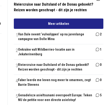
Riviercruise naar Duitsland of de Donau geboekt?
Reizen worden geschrapt - dit zijn je rechten
9
Meer artikelen
1
Van Dale neemt ‘vulvalippen’ op na jarenlange
2
campagne van Dolle Mina
2
Oekraïne valt Wildberries-locatie aan in
1
Jekaterinenburg
3
Riviercruise naar Duitsland of de Donau geboekt?
0
Reizen worden geschrapt - dit zijn je rechten
4
Faber leerde me leven nog meer te omarmen, zegt
0
Barrie Stevens
5
Genadeloze asieltsunami overspoelt Europa: Teken
5
NU de petitie voor een directe asielstop!