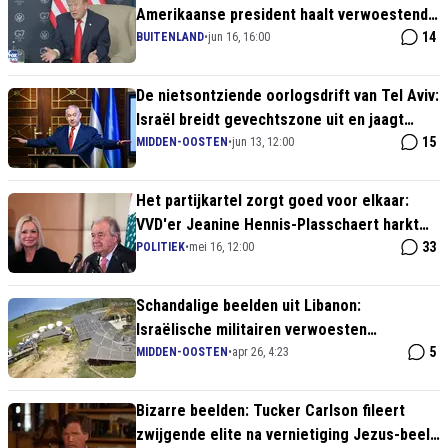
Amerikaanse president haalt verwoestend
uit naar Israëlische oorlogsdrift
14
BUITENLAND
•
jun 16, 16:00
De nietsontziende oorlogsdrift van Tel Aviv:
Israël breidt gevechtszone uit en jaagt
miljoenen Libanezen op de vlucht
15
MIDDEN-OOSTEN
•
jun 13, 12:00
Het partijkartel zorgt goed voor elkaar:
VVD'er Jeanine Hennis-Plasschaert harkt
wéér een prestigieuze VN-topbaan binnen!
33
POLITIEK
•
mei 16, 12:00
Schandalige beelden uit Libanon:
Israëlische militairen verwoesten
zonnepanelen in christelijk dorp
5
MIDDEN-OOSTEN
•
apr 26, 4:23
Bizarre beelden: Tucker Carlson fileert
zwijgende elite na vernietiging Jezus-beeld