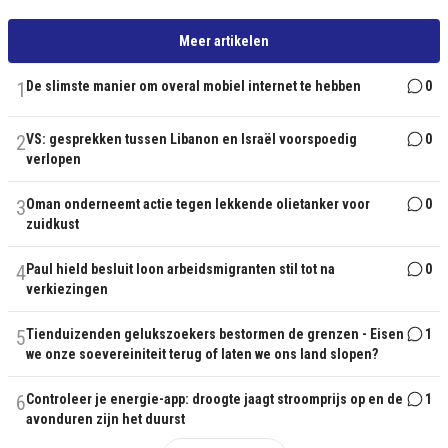
Meer artikelen
1
De slimste manier om overal mobiel internet te hebben
0
2
VS: gesprekken tussen Libanon en Israël voorspoedig
0
verlopen
3
Oman onderneemt actie tegen lekkende olietanker voor
0
zuidkust
4
Paul hield besluit loon arbeidsmigranten stil tot na
0
verkiezingen
5
Tienduizenden gelukszoekers bestormen de grenzen - Eisen
1
we onze soevereiniteit terug of laten we ons land slopen?
6
Controleer je energie-app: droogte jaagt stroomprijs op en de
1
avonduren zijn het duurst