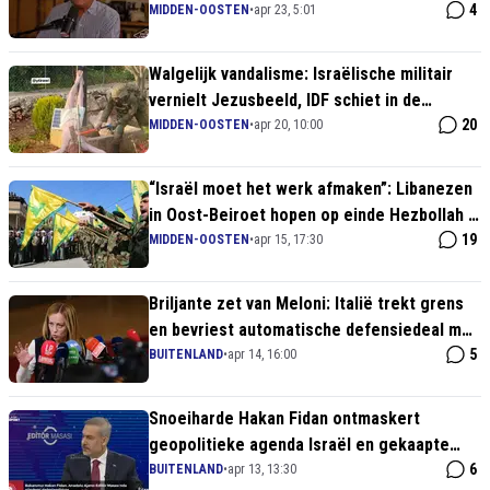
door IDF-soldaat
4
MIDDEN-OOSTEN
•
apr 23, 5:01
Walgelijk vandalisme: Israëlische militair
vernielt Jezusbeeld, IDF schiet in de
'damage control'-modus
20
MIDDEN-OOSTEN
•
apr 20, 10:00
“Israël moet het werk afmaken”: Libanezen
in Oost-Beiroet hopen op einde Hezbollah –
Arthur Blok zat vast in Beiroet
19
MIDDEN-OOSTEN
•
apr 15, 17:30
Briljante zet van Meloni: Italië trekt grens
en bevriest automatische defensiedeal met
Israël
5
BUITENLAND
•
apr 14, 16:00
Snoeiharde Hakan Fidan ontmaskert
geopolitieke agenda Israël en gekaapte
macht in Washington
6
BUITENLAND
•
apr 13, 13:30