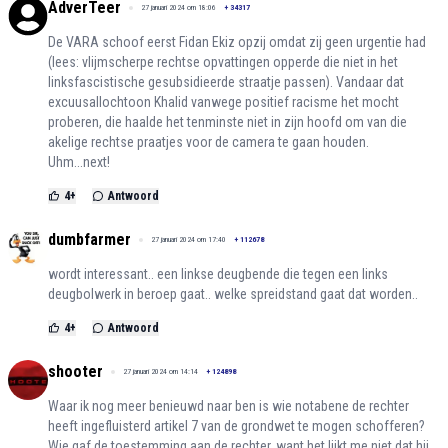
AdverTeer
27 januari 2024 om 18:06
+
34317
De VARA schoof eerst Fidan Ekiz opzij omdat zij geen urgentie had
(lees: vlijmscherpe rechtse opvattingen opperde die niet in het
linksfascistische gesubsidieerde straatje passen). Vandaar dat
excuusallochtoon Khalid vanwege positief racisme het mocht
proberen, die haalde het tenminste niet in zijn hoofd om van die
akelige rechtse praatjes voor de camera te gaan houden.
Uhm...next!
4
+
Antwoord
dumbfarmer
27 januari 2024 om 17:40
+
112678
wordt interessant.. een linkse deugbende die tegen een links
deugbolwerk in beroep gaat.. welke spreidstand gaat dat worden..
4
+
Antwoord
shooter
27 januari 2024 om 14:14
+
124898
Waar ik nog meer benieuwd naar ben is wie notabene de rechter
heeft ingefluisterd artikel 7 van de grondwet te mogen schofferen?
Wie gaf de toestemming aan de rechter, want het lijkt me niet dat hij