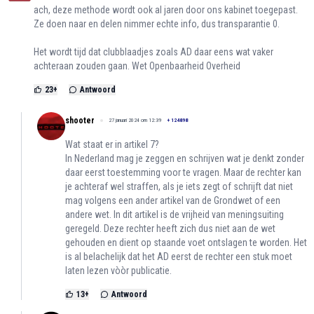
ach, deze methode wordt ook al jaren door ons kabinet toegepast.
Ze doen naar en delen nimmer echte info, dus transparantie 0.
Het wordt tijd dat clubblaadjes zoals AD daar eens wat vaker
achteraan zouden gaan. Wet Openbaarheid Overheid
23
+
Antwoord
shooter
27 januari 2024 om 12:39
+
124898
Wat staat er in artikel 7?
In Nederland mag je zeggen en schrijven wat je denkt zonder
daar eerst toestemming voor te vragen. Maar de rechter kan
je achteraf wel straffen, als je iets zegt of schrijft dat niet
mag volgens een ander artikel van de Grondwet of een
andere wet. In dit artikel is de vrijheid van meningsuiting
geregeld. Deze rechter heeft zich dus niet aan de wet
gehouden en dient op staande voet ontslagen te worden. Het
is al belachelijk dat het AD eerst de rechter een stuk moet
laten lezen vòòr publicatie.
13
+
Antwoord