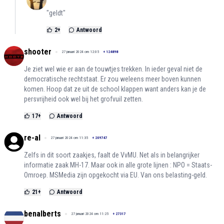
"geldt"
2
+
Antwoord
shooter
27 januari 2024 om 12:05
+
124898
Je ziet wel wie er aan de touwtjes trekken. In ieder geval niet de
democratische rechtstaat. Er zou weleens meer boven kunnen
komen. Hoop dat ze uit de school klappen want anders kan je de
persvrijheid ook wel bij het grofvuil zetten.
17
+
Antwoord
re-al
27 januari 2024 om 11:35
+
209747
Zelfs in dit soort zaakjes, faalt de VvMU. Net als in belangrijker
informatie zaak MH-17. Maar ook in alle grote lijnen : NPO = Staats-
Omroep. MSMedia zijn opgekocht via EU. Van ons belasting-geld.
21
+
Antwoord
benalberts
27 januari 2024 om 11:25
+
27317