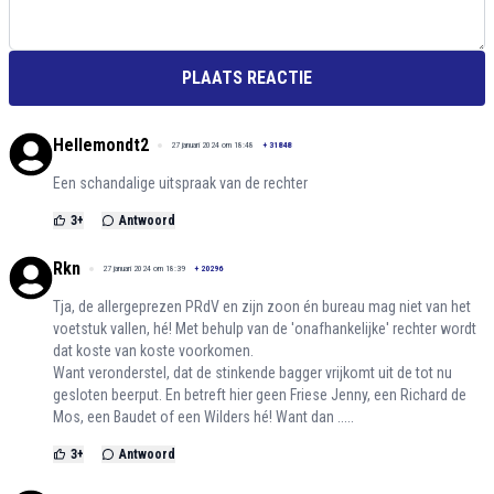
PLAATS REACTIE
Hellemondt2
27 januari 2024 om 18:48
+
31848
Een schandalige uitspraak van de rechter
3
+
Antwoord
Rkn
27 januari 2024 om 18:39
+
20296
Tja, de allergeprezen PRdV en zijn zoon én bureau mag niet van het
voetstuk vallen, hé! Met behulp van de 'onafhankelijke' rechter wordt
dat koste van koste voorkomen.
Want veronderstel, dat de stinkende bagger vrijkomt uit de tot nu
gesloten beerput. En betreft hier geen Friese Jenny, een Richard de
Mos, een Baudet of een Wilders hé! Want dan .....
3
+
Antwoord