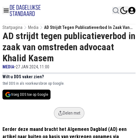
Startpagina
Media
AD Strijdt Tegen Publicatieverbod In Zaak Van
AD strijdt tegen publicatieverbod in
Omstreden Advocaat Khalid Kasem
zaak van omstreden advocaat
Khalid Kasem
MEDIA
•
27 JAN 2024, 11:00
Wilt u DDS vaker zien?
Stel DDS in als voorkeursbron op Google.
Voeg DDS toe op Google
Delen met
Eerder deze maand bracht het Algemeen Dagblad (AD) een
artikel naar buiten op basis van verkregen opnames via