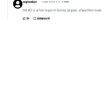
september
27 januari 2024 om 16:10
+
18184
Het AD is al hier tegen in beroep gegaan ,afwachten maar.
3
+
Antwoord