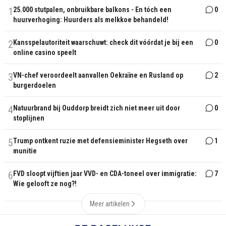
1
25.000 stutpalen, onbruikbare balkons - En tóch een
0
huurverhoging: Huurders als melkkoe behandeld!
2
Kansspelautoriteit waarschuwt: check dit vóórdat je bij een
0
online casino speelt
3
VN-chef veroordeelt aanvallen Oekraïne en Rusland op
2
burgerdoelen
4
Natuurbrand bij Ouddorp breidt zich niet meer uit door
0
stoplijnen
5
Trump ontkent ruzie met defensieminister Hegseth over
1
munitie
6
FVD sloopt vijftien jaar VVD- en CDA-toneel over immigratie:
7
Wie gelooft ze nog?!
Meer artikelen