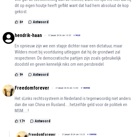
dit op eigen houtje heeft geflikt want dat had hem absoluut de kop
gekost.
6
+
Antwoord
hendrik-haan
27 januari 2024 om 13:35
+
9020
En opnieuw zijn we een stapje dichter naar een dictatuur, maar
Wilders moet bij voortduring uitleggen dat hij de grondwet zal
respecteren. De democratische partijen zijn zoals gebruikelijk
doodstil en geven kennelijk niks om een persbreidel.
9
+
Antwoord
Freedomforever
27 januari 2024 om 12:44
+
184960
Het sLinks rechtssysteem in Nederland is tegenwoordig niet anders
dan die van China en Rusland.....hetzelfde geld voor de politiek en
MSM.....!
17
+
Antwoord
Freedomforever
27 januari 2024 om 13:23
+
184960