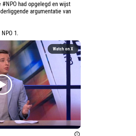
 
#NPO
 had opgelegd en wijst 
onderliggende argumentatie van 
p NPO 1.
Watch on X