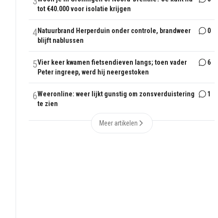
3
tot €40.000 voor isolatie krijgen
4
Natuurbrand Herperduin onder controle, brandweer
0
blijft nablussen
5
Vier keer kwamen fietsendieven langs; toen vader
6
Peter ingreep, werd hij neergestoken
6
Weeronline: weer lijkt gunstig om zonsverduistering
1
te zien
Meer artikelen