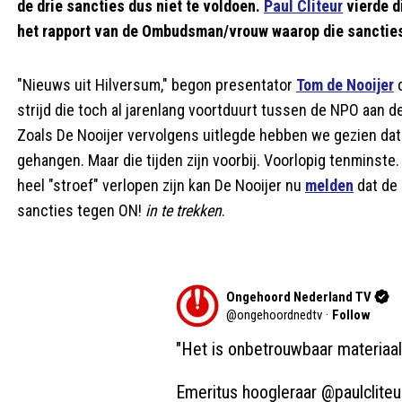
de drie sancties dus niet te voldoen.
Paul Cliteur
vierde di
het rapport van de Ombudsman/vrouw waarop die sancties
"Nieuws uit Hilversum," begon presentator
Tom de Nooijer
d
strijd die toch al jarenlang voortduurt tussen de NPO aan 
Zoals De Nooijer vervolgens uitlegde hebben we gezien dat
gehangen. Maar die tijden zijn voorbij. Voorlopig tenmin
heel "stroef" verlopen zijn kan De Nooijer nu
melden
dat de 
sancties tegen ON!
in te trekken
.
Ongehoord Nederland TV
@
ongehoordnedtv
·
Follow
"Het is onbetrouwbaar materiaal.
Emeritus hoogleraar 
@paulcliteu