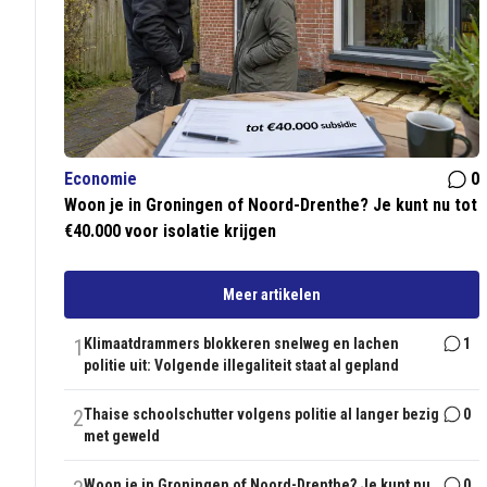
Economie
0
Woon je in Groningen of Noord-Drenthe? Je kunt nu tot
€40.000 voor isolatie krijgen
Meer artikelen
1
Klimaatdrammers blokkeren snelweg en lachen
1
politie uit: Volgende illegaliteit staat al gepland
2
Thaise schoolschutter volgens politie al langer bezig
0
met geweld
Woon je in Groningen of Noord-Drenthe? Je kunt nu
0