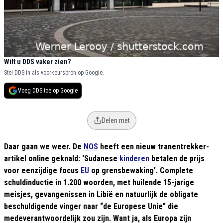
Wilt u DDS vaker zien?
Stel DDS in als voorkeursbron op Google.
Voeg DDS toe op Google
Delen met
Daar gaan we weer. De
NOS
heeft een nieuw tranentrekker-
artikel online geknald: ‘Sudanese
kinderen
betalen de prijs
voor eenzijdige focus
EU
op grensbewaking’. Complete
schuldinductie in 1.200 woorden, met huilende 15-jarige
meisjes, gevangenissen in Libië en natuurlijk de obligate
beschuldigende vinger naar “de Europese Unie” die
medeverantwoordelijk zou zijn. Want ja, als Europa zijn