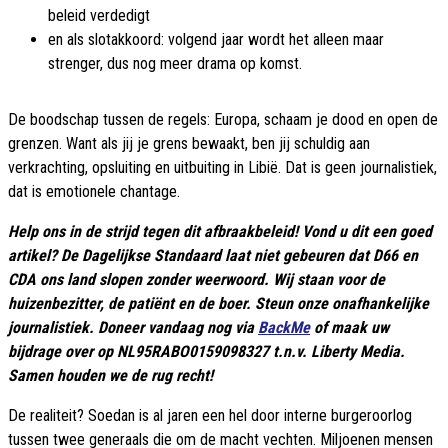
beleid verdedigt
en als slotakkoord: volgend jaar wordt het alleen maar
strenger, dus nog meer drama op komst.
De boodschap tussen de regels: Europa, schaam je dood en open de
grenzen. Want als jij je grens bewaakt, ben jij schuldig aan
verkrachting, opsluiting en uitbuiting in Libië. Dat is geen journalistiek,
dat is emotionele chantage.
Help ons in de strijd tegen dit afbraakbeleid! Vond u dit een goed
artikel? De Dagelijkse Standaard laat niet gebeuren dat D66 en
CDA ons land slopen zonder weerwoord. Wij staan voor de
huizenbezitter, de patiënt en de boer. Steun onze onafhankelijke
journalistiek. Doneer vandaag nog via
BackMe
of maak uw
bijdrage over op NL95RABO0159098327 t.n.v. Liberty Media.
Samen houden we de rug recht!
De realiteit? Soedan is al jaren een hel door interne burgeroorlog
tussen twee generaals die om de macht vechten. Miljoenen mensen