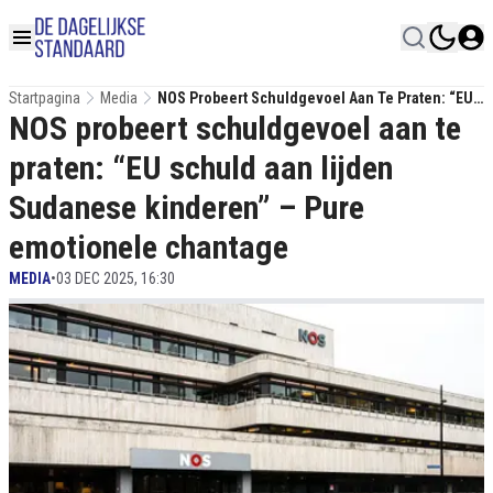
Startpagina
Media
NOS Probeert Schuldgevoel Aan Te Praten: “EU
NOS probeert schuldgevoel aan te
Schuld Aan Lijden Sudanese Kinderen” – Pure
Emotionele Chantage
praten: “EU schuld aan lijden
Sudanese kinderen” – Pure
emotionele chantage
MEDIA
•
03 DEC 2025, 16:30