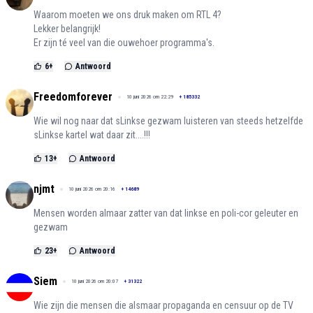
Waarom moeten we ons druk maken om RTL 4?
Lekker belangrijk!
Er zijn té veel van die ouwehoer programma's.
6
+
Antwoord
Freedomforever
10 juni 2026 om 22:29
+
185332
Wie wil nog naar dat sLinkse gezwam luisteren van steeds hetzelfde
sLinkse kartel wat daar zit....!!!
13
+
Antwoord
njmt
10 juni 2026 om 20:16
+
14689
Mensen worden almaar zatter van dat linkse en poli-cor geleuter en
gezwam
23
+
Antwoord
Siem
10 juni 2026 om 20:07
+
31322
Wie zijn die mensen die alsmaar propaganda en censuur op de TV