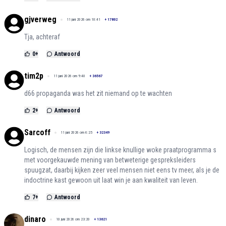
gjverweg
11 juni 2026 om 10:41
+
17802
Tja, achteraf
0
+
Antwoord
tim2p
11 juni 2026 om 9:40
+
36567
d66 propaganda was het zit niemand op te wachten
2
+
Antwoord
Sarcoff
11 juni 2026 om 6:25
+
32349
Logisch, de mensen zijn die linkse knullige woke praatprogramma s
met voorgekauwde mening van betweterige gespreksleiders
spuugzat, daarbij kijken zeer veel mensen niet eens tv meer, als je de
indoctrine kast gewoon uit laat win je aan kwaliteit van leven.
7
+
Antwoord
dinaro
10 juni 2026 om 23:20
+
13621