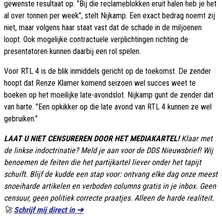
gewenste resultaat op. "Bij die reclameblokken eruit halen heb je het
al over tonnen per week", stelt Nijkamp. Een exact bedrag noemt zij
niet, maar volgens haar staat vast dat de schade in de miljoenen
loopt. Ook mogelijke contractuele verplichtingen richting de
presentatoren kunnen daarbij een rol spelen.
Voor RTL 4 is de blik inmiddels gericht op de toekomst. De zender
hoopt dat Renze Klamer komend seizoen wel succes weet te
boeken op het moeilijke late-avondslot. Nijkamp gunt de zender dat
van harte. "Een opkikker op die late avond van RTL 4 kunnen ze wel
gebruiken."
LAAT U NIET CENSUREREN DOOR HET MEDIAKARTEL!
Klaar met
de linkse indoctrinatie? Meld je aan voor de DDS Nieuwsbrief! Wij
benoemen de feiten die het partijkartel liever onder het tapijt
schuift. Blijf de kudde een stap voor: ontvang elke dag onze meest
snoeiharde artikelen en verboden columns gratis in je inbox. Geen
censuur, geen politiek correcte praatjes. Alleen de harde realiteit.
🚀
Schrijf mij direct in ➔