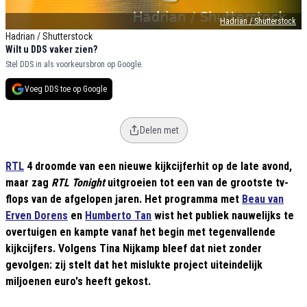
Hadrian / Shutterstock
Hadrian / Shutterstock
Wilt u DDS vaker zien?
Stel DDS in als voorkeursbron op Google.
Voeg DDS toe op Google
Delen met
RTL
4 droomde van een nieuwe kijkcijferhit op de late avond,
maar zag
RTL Tonight
uitgroeien tot een van de grootste tv-
flops van de afgelopen jaren. Het programma met
Beau van
Erven Dorens
en
Humberto Tan
wist het publiek nauwelijks te
overtuigen en kampte vanaf het begin met tegenvallende
kijkcijfers. Volgens Tina Nijkamp bleef dat niet zonder
gevolgen: zij stelt dat het mislukte project uiteindelijk
miljoenen euro's heeft gekost.