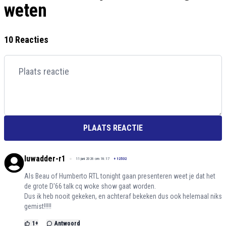
weten
10 Reacties
PLAATS REACTIE
luwadder-r1
11 juni 2026 om 18:17
+
12532
Als Beau of Humberto RTL tonight gaan presenteren weet je dat het
de grote D'66 talk cq woke show gaat worden.
Dus ik heb nooit gekeken, en achteraf bekeken dus ook helemaal niks
gemist!!!!!
1
+
Antwoord