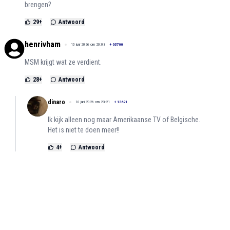
brengen?
29
+
Antwoord
henrivham
10 juni 2026 om 20:03
+
63766
MSM krijgt wat ze verdient.
28
+
Antwoord
dinaro
10 juni 2026 om 23:21
+
13621
Ik kijk alleen nog maar Amerikaanse TV of Belgische.
Het is niet te doen meer!!
4
+
Antwoord