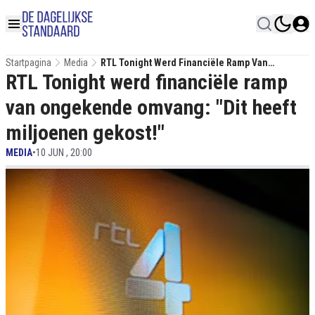
Startpagina
Media
RTL Tonight Werd Financiële Ramp Van
RTL Tonight werd financiële ramp
Ongekende Omvang: "Dit Heeft Miljoenen
Gekost!"
van ongekende omvang: "Dit heeft
miljoenen gekost!"
MEDIA
•
10 JUN , 20:00