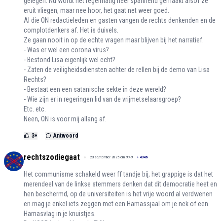
gelegen. Nu wordt het regelmatig heel spannend gemaakt alsof ze
eruit vliegen, maar nee hoor, het gaat net weer goed.
Al die ON redactieleden en gasten vangen de rechts denkenden en de
complotdenkers af. Het is duivels.
Ze gaan nooit in op de echte vragen maar blijven bij het narratief.
- Was er wel een corona virus?
- Bestond Lisa eigenlijk wel echt?
- Zaten de veiligheidsdiensten achter de rellen bij de demo van Lisa
Rechts?
- Bestaat een een satanische sekte in deze wereld?
- Wie zijn er in regeringen lid van de vrijmetselaarsgroep?
Etc. etc.
Neen, ON is voor mij allang af.
3
+
Antwoord
rechtszodiegaat
23 september 2025 om 9:49
+
4346
Het communisme schakeld weer ff tandje bij, het grappige is dat het
merendeel van de linkse stemmers denken dat dit democratie heet en
hen beschermd, op de universiteiten is het vrije woord al verdwenen
en.mag je enkel iets zeggen met een Hamassjaal om je nek of een
Hamasvlag in je knuistjes.