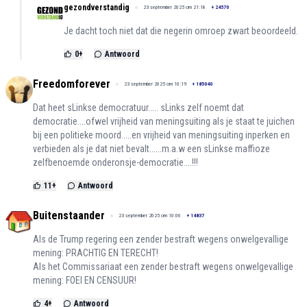
gezondverstandig
23 september 2025 om 21:18
+
24570
Je dacht toch niet dat die negerin omroep zwart beoordeeld.
0
+
Antwoord
Freedomforever
23 september 2025 om 10:19
+
185040
Dat heet sLinkse democratuur..... sLinks zelf noemt dat
democratie....ofwel vrijheid van meningsuiting als je staat te juichen
bij een politieke moord.....en vrijheid van meningsuiting inperken en
verbieden als je dat niet bevalt......m.a.w een sLinkse maffioze
zelfbenoemde onderonsje-democratie....!!!
11
+
Antwoord
Buitenstaander
23 september 2025 om 10:06
+
14837
Als de Trump regering een zender bestraft wegens onwelgevallige
mening: PRACHTIG EN TERECHT!
Als het Commissariaat een zender bestraft wegens onwelgevallige
mening: FOEI EN CENSUUR!
4
+
Antwoord