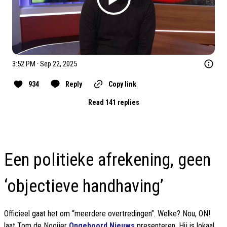
3:52 PM · Sep 22, 2025
934
Reply
Copy link
Read 141 replies
Een politieke afrekening, geen
‘objectieve handhaving’
Officieel gaat het om “meerdere overtredingen”. Welke? Nou, ON!
laat Tom de Nooijer
Ongehoord Nieuws
presenteren. Hij is lokaal