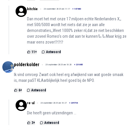
bitchie
23 september 2025 om 11:17
+
147483
Dan moet het met onze 17.miljoen echte Nederlanders X,,
met 500/5000 wordt het niets dat zie je aan alle
demonstraties,,Weet 1000% zeker nl,dat ze niet beschikken
over zoveel Romeo’s om dat aan te kunnen🦾🦾Maar krijg ze
maar eens zover⁉️⁉️⁉️
11
+
Antwoord
polderkolder
23 september 2025 om 10:20
+
231085
Ik vind omroep Zwart ook heel erg afwijkend van wat goede smaak
is, maar paST KLAarblijkelijk heel goed bij de NPO.
6
+
Antwoord
re-al
23 september 2025 om 10:27
+
209754
Die heeft geen uitzendingen ...
3
+
Antwoord