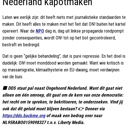
Nederland kapotmaken
Laten we eerlijk zijn: dit heeft niets met journalistieke standaarden te
maken. Dit heeft alles te maken met het feit dat ON! buiten het kartel
opereert. Waar de
NPO
dag in, dag uit linkse propaganda rondpompt
zonder consequenties, wordt ON! tot op het bot gecontroleerd,
bestraft en bedreigd.
Dat is geen “gelijke behandeling”, dat is pure repressie. En het doel is
duidelijk: ON! moet monddood worden gemaakt. Want wie kritisch is
op massamigratie, klimaathysterie en EU-dwang, moet verdwijnen
van de buis.
🟦 DDS staat pal naast Ongehoord Nederland. Want dit gaat niet
alleen om één omroep, dit gaat om de kern van onze democratie:
het recht om te spreken, te bekritiseren, te onderzoeken. Vind jij
ook dat dit geluid moet blijven bestaan? 👉 Doneer via
https://dds.backme.org
of maak een bedrag over naar
NL95RABO0159098327 t.n.v. Liberty Media.