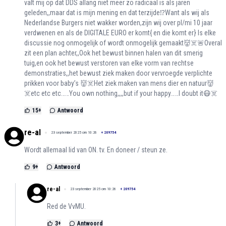
valt mij op dat DDS allang niet meer zo radicaal is als jaren
geleden,,maar dat is mijn mening en dat terzijde⁉️Want als wij als
Nederlandse Burgers niet wakker worden,zijn wij over pl/mi 10 jaar
verdwenen en als de DIGITALE EURO er komt{ en die komt er} Is elke
discussie nog onmogelijk of wordt onmogelijk gemaakt👹☠️🚨Overal
zit een plan achter,,Ook het bewust binnen halen van dit smerig
tuig,en ook het bewust verstoren van elke vorm van rechtse
demonstraties,,het bewust ziek maken door vervroegde verplichte
prikken voor baby’s 👹☠️Het ziek maken van mens dier en natuur👹
☠️etc etc etc……You own nothing,,,,but if your happy……I doubt it😷☠️
15
+
Antwoord
re-al
23 september 2025 om 10:26
+
209754
Wordt allemaal lid van ON. tv. En doneer / steun ze.
9
+
Antwoord
re-al
23 september 2025 om 10:26
+
209754
Red de VvMU.
3
+
Antwoord