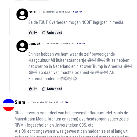
re-al
23 september 2025 om 10:28
+
209754
Beide FOUT. Overheden mogen NOOIT ingrijpen in media.
5
+
Antwoord
Lamzak
23 september 2025 om 11:46
+
59186
En hier hebben we hem weer de zelf bevredigende
klaagcultuur Ali Buitenstaandertje 😂🤣😂🤣😂 ze hebben
het over on in Nederland en niet over Trump in Amerika 😂🤣
😂🤣 zo daad van machteloosheid 😂🤣😂🤣 Ali
Buitenstaandertje 🤣😂🤣😂
1
+
Antwoord
Siem
23 september 2025 om 9:57
+
31214
ON is gewoon onderdeel van het gewenste Narratief. Net zoals de
Mainstream Media, kranten en (semi) overheidsorganisaties zoals
RIVM, Hogescholen en Universiteiten CBS, etc.
Als ON echt ongewenst was geweest dan hadden ze er al lang uit