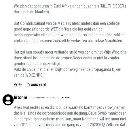
We zien dat gebeuren in Zuid Afrika onder leuzen als 'KILL THE BOER (
dood aan de blanken).
Dat Commissariaat van de Media is niets anders dan een stelletje
goed gepositioneerde WEF blaffers die het geld van de
belastingbetaler elke maand weer geruisloos in hun malafide zakken
steken en het presteren zichzelf te verheffen als Linkse Moralisten.
Het zal een steeds meer verharde strijd worden om het Vrije Woord te
doen stand houden en de doorsnee Nederlander is niet bijzonder
geïnteresseerd in deze strijd.
Pakt de chips, het bier en blijft domweg naar de propaganda kijken
van de WOKE NPO.
8
+
Antwoord
bitchie
23 september 2025 om 11:12
+
147483
Alles wat rechts is en dicht bij de waarheid komt moet verdwijnen en
dat is al sinds de coronaperiode aan de gang,Klaus Swab maakt daar
iniedergeval geen geheim meer van,,maar Nederland wil het maar niet
zien🤷🏻‍♀️,dat er veel meer aan de gang is vanaf 2020☠️👹Zelfs en dat