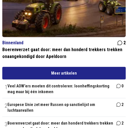
Binnenland
2
Boerenverzet gaat door: meer dan honderd trekkers trekken
onaangekondigd door Apeldoorn
Meer artikelen
1
Veel AOW’ers moeten dit controleren: loonheffingskorting
0
mag maar bij één inkomen
2
Europese Unie zet meer Russen op sanctielijst om
2
luchtaanvallen
3
Boerenverzet gaat door: meer dan honderd trekkers trekken
2