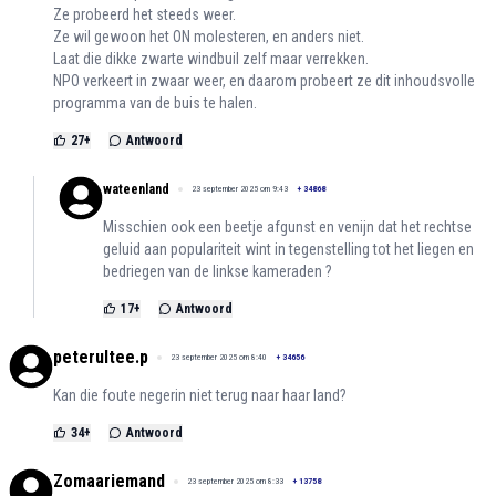
Ze probeerd het steeds weer.
Ze wil gewoon het ON molesteren, en anders niet.
Laat die dikke zwarte windbuil zelf maar verrekken.
NPO verkeert in zwaar weer, en daarom probeert ze dit inhoudsvolle
programma van de buis te halen.
27
+
Antwoord
wateenland
23 september 2025 om 9:43
+
34868
Misschien ook een beetje afgunst en venijn dat het rechtse
geluid aan populariteit wint in tegenstelling tot het liegen en
bedriegen van de linkse kameraden ?
17
+
Antwoord
peterultee.p
23 september 2025 om 8:40
+
34656
Kan die foute negerin niet terug naar haar land?
34
+
Antwoord
Zomaariemand
23 september 2025 om 8:33
+
13758