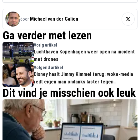
Michael van der Galien
door
Ga verder met lezen
Vorig artikel
Luchthaven Kopenhagen weer open na incident
met drones
Volgend artikel
Disney haalt Jimmy Kimmel terug: woke-media
redt eigen man ondanks laster tegen
conservatieven
Dit vind je misschien ook leuk