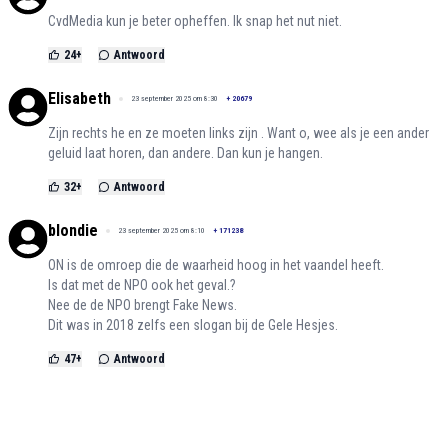
CvdMedia kun je beter opheffen. Ik snap het nut niet.
24
+
Antwoord
Elisabeth
23 september 2025 om 8:30
+
20679
Zijn rechts he en ze moeten links zijn . Want o, wee als je een ander
geluid laat horen, dan andere. Dan kun je hangen.
32
+
Antwoord
blondie
23 september 2025 om 8:10
+
171238
ON is de omroep die de waarheid hoog in het vaandel heeft.
Is dat met de NPO ook het geval.?
Nee de de NPO brengt Fake News.
Dit was in 2018 zelfs een slogan bij de Gele Hesjes.
47
+
Antwoord