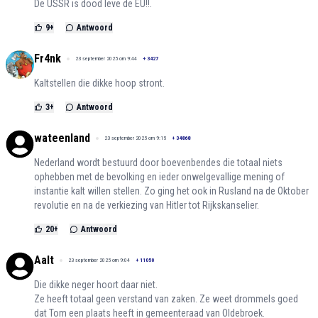
De USSR is dood leve de EU!!.
9
+
Antwoord
Fr4nk
23 september 2025 om 9:44
+
3427
Kaltstellen die dikke hoop stront.
3
+
Antwoord
wateenland
23 september 2025 om 9:15
+
34868
Nederland wordt bestuurd door boevenbendes die totaal niets
ophebben met de bevolking en ieder onwelgevallige mening of
instantie kalt willen stellen. Zo ging het ook in Rusland na de Oktober
revolutie en na de verkiezing van Hitler tot Rijkskanselier.
20
+
Antwoord
Aalt
23 september 2025 om 9:04
+
11050
Die dikke neger hoort daar niet.
Ze heeft totaal geen verstand van zaken. Ze weet drommels goed
dat Tom een plaats heeft in gemeenteraad van Oldebroek.