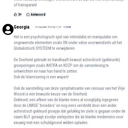
of transparant
3
+
Antwoord
Georgia
23 september 2025 om 11:20
+
12145
Het is een psychologisch spel van intimidatie en manipulatie om
ongewenste elementen zoals ON onder valse voorwendsels uit het
Globalistisch SYSTEEM te verwijderen.
De Overheid gebruikt en handhaaft bewust activistisch (gekleurde)
groeperingen zoals ANTIFA en KOZP om de samenleving te
ontwrichten en naar hun hand te zetten.
Ook de Islamisering is een wapen!
Ook de aanstelling van deze symphatisante van censuur van het Vrije
Woord is een bewuste keuze van de Overheid.
Gekleurd, een afkeer van de blanke mens al vroegtijdig ingegeven
door de LINKSE 'broeders' en nog eens versterkt door een ander
activistisch gekleurd groepje dat gelukkig ter ziele is gegaan onder de
naam BIJ1 geraapt zooitje zielepoten die de blanke medemens voor
eeuwig met een schuldgevoel wilden opladen.