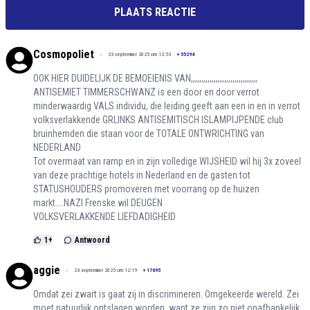
PLAATS REACTIE
Cosmopoliet
23 september 2025 om 12:53
+
55294
OOK HIER DUIDELIJK DE BEMOEIENIS VAN,,,,,,,,,,,,,,,,,,,,,,,,,,,,,,,,
ANTISEMIET TIMMERSCHWANZ is een door en door verrot
minderwaardig VALS individu, die leiding geeft aan een in en in verrot
volksverlakkende GRLINKS ANTISEMITISCH ISLAMPIJPENDE club
bruinhemden die staan voor de TOTALE ONTWRICHTING van
NEDERLAND
Tot overmaat van ramp en in zijn volledige WIJSHEID wil hij 3x zoveel
van deze prachtige hotels in Nederland en de gasten tot
STATUSHOUDERS promoveren met voorrang op de huizen
markt....NAZI Frenske wil DEUGEN
VOLKSVERLAKKENDE LIEFDADIGHEID
1
+
Antwoord
aggie
23 september 2025 om 12:19
+
17695
Omdat zei zwart is gaat zij in discrimineren. Omgekeerde wereld. Zei
moet natuurlijk ontslagen worden, want ze zijn zo niet onafhankelijk