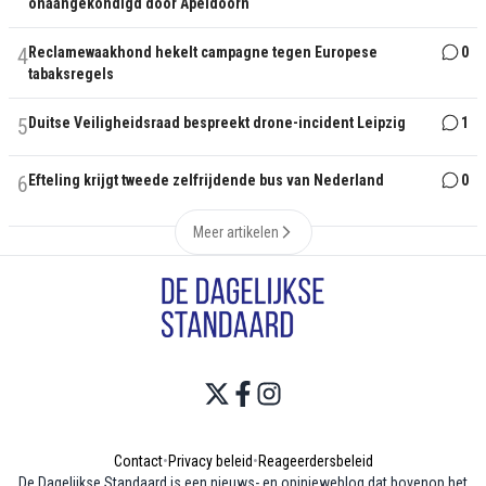
onaangekondigd door Apeldoorn
4
Reclamewaakhond hekelt campagne tegen Europese
0
tabaksregels
5
Duitse Veiligheidsraad bespreekt drone-incident Leipzig
1
6
Efteling krijgt tweede zelfrijdende bus van Nederland
0
Meer artikelen
Contact
•
Privacy beleid
•
Reageerdersbeleid
De Dagelijkse Standaard is een nieuws- en opinieweblog dat bovenop het