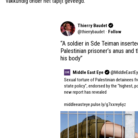
vakkundig onder het tapijt geveegd.
Thierry Baudet
@
thierrybaudet
·
Follow
“A soldier in Sde Teiman inserted
Palestinian prisoner’s anus and t
his body”
Middle East Eye
@
MiddleEastE
Sexual torture of Palestinian detainees fro
state policy", endorsed by the "highest, polit
new report has revealed

middleeasteye.pulse.ly/g7xxrey6yz