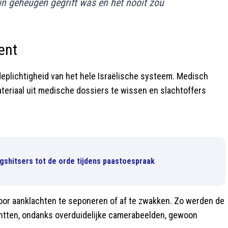
hun geheugen gegrift was en het nooit zou
ent
eplichtigheid van het hele Israëlische systeem. Medisch
teriaal uit medische dossiers te wissen en slachtoffers
gshitsers tot de orde tijdens paastoespraak
or aanklachten te seponeren of af te zwakken. Zo werden de
chtten, ondanks overduidelijke camerabeelden, gewoon