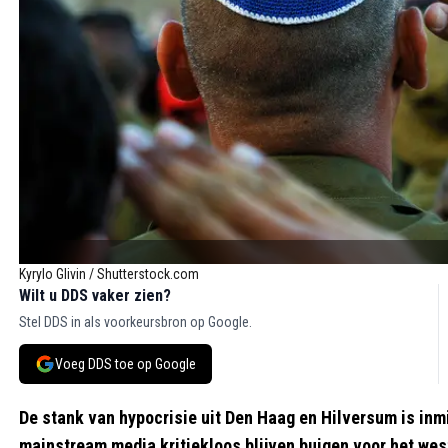
Kyrylo Glivin / Shutterstock.com
Wilt u DDS vaker zien?
Stel DDS in als voorkeursbron op Google.
Voeg DDS toe op Google
De stank van hypocrisie uit Den Haag en Hilversum is inmid
mainstream media kritiekloos blijven buigen voor het wes