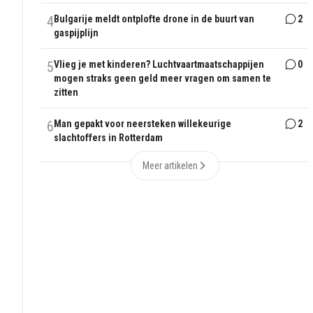
4
Bulgarije meldt ontplofte drone in de buurt van
2
gaspijplijn
5
Vlieg je met kinderen? Luchtvaartmaatschappijen
0
mogen straks geen geld meer vragen om samen te
zitten
6
Man gepakt voor neersteken willekeurige
2
slachtoffers in Rotterdam
Meer artikelen