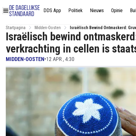
DDS App
Politiek
Nieuws
Opinie
Bui
Startpagina
Midden-Oosten
Israëlisch Bewind Ontmaskerd: Gruwe
Israëlisch bewind ontmaskerd:
verkrachting in cellen is staa
MIDDEN-OOSTEN
•
12 APR , 4:30