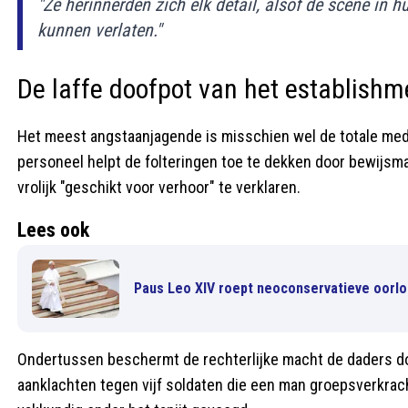
"Ze herinnerden zich elk detail, alsof de scène in 
kunnen verlaten."
De laffe doofpot van het establishm
Het meest angstaanjagende is misschien wel de totale med
personeel helpt de folteringen toe te dekken door bewijsma
vrolijk "geschikt voor verhoor" te verklaren.
Lees ook
Paus Leo XIV roept neoconservatieve oorlo
Ondertussen beschermt de rechterlijke macht de daders do
aanklachten tegen vijf soldaten die een man groepsverkra