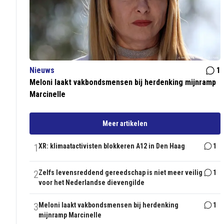
Nieuws
1
Meloni laakt vakbondsmensen bij herdenking mijnramp
Marcinelle
Meer artikelen
1
XR: klimaatactivisten blokkeren A12 in Den Haag
1
2
Zelfs levensreddend gereedschap is niet meer veilig
1
voor het Nederlandse dievengilde
3
Meloni laakt vakbondsmensen bij herdenking
1
mijnramp Marcinelle