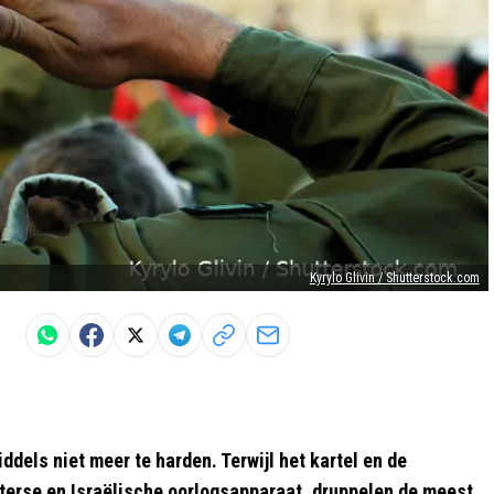
Kyrylo Glivin / Shutterstock.com
dels niet meer te harden. Terwijl het kartel en de
terse en Israëlische oorlogsapparaat, druppelen de meest