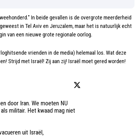
 "tweehonderd." In beide gevallen is de overgrote meerderheid
geweest in Tel Aviv en Jeruzalem, maar het is natuurlijk echt
gin van een nieuwe grote regionale oorlog.
orloghitsende vrienden in de media) helemaal los. Wat deze
! Strijd met Israël! Zij aan zij! Israël moet gered worden!
len door Iran. We moeten NU 
als militair. Het kwaad mag niet 
Gaan we nu ook Nederlanders evacueren uit Israël, 