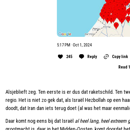
5:17 PM · Oct 1, 2024
245
Reply
Copy link
Read 1
Alsjeblieft zeg. Ten eerste is er dus dat raketschild. Ten tw
regio. Het is niet zo gek dat, als Israël Hezbollah op een haa
doodt, dat Iran dan iets terug doet (al was het maar eenmali
Daar komt nog eens bij dat Israël
al heel lang, heel extreem
grootmacht is, daar in het Midden-Oosten, komt doordat het l