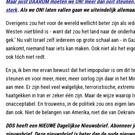
Maar juist DAAROM moeten we ON! meer dan ooit steunen.
sterk
. Als we ON! laten vallen gaan we uiteindelijk allemaal
Overigens zou het voor de wereld wellicht beter zijn als ied
Westen
niet
blind is - want dat zou het land naar de onderh
gek.' Nu valt Israël zelf iedereen op grote schaal aan - in G
aankomt, niemand haar iets kan maken. Ook niet als het eig
ook tóch niet redt.
En ja, ik ben me ervan bewust dat het impopulair is om dit t
steunen en voor meer, meer, meer oorlog zijn daar in het 
aan mee. Er zijn heel veel walgelijke, terroristische, extr
haatgekken in Iran er zeker één zijn. Maar de wijze waarop 
onacceptabel. En trouwens, in de politiek zou ons eigen la
dan ook. Niet de belangen van Amerika, niet die van Oekraïne,
DDS heeft een NIEUWE Dagelijkse Nieuwsbrief. Abonneer j
nieuwsbrief. Deze nieuwsbrief is beter dan de oude nieuwsb