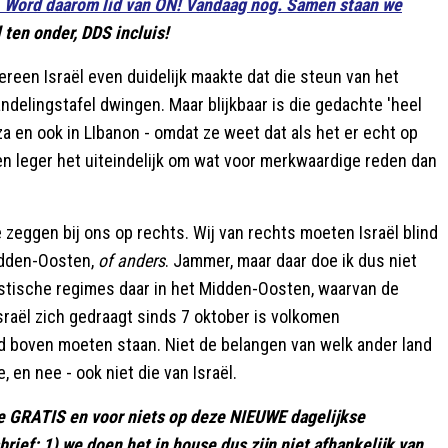
 Word daarom lid van ON! Vandaag nog. Samen staan we
 ten onder, DDS incluis!
ereen Israël even duidelijk maakte dat die steun van het
andelingstafel dwingen. Maar blijkbaar is die gedachte 'heel
aza en ook in LIbanon - omdat ze weet dat als het er echt op
en leger het uiteindelijk om wat voor merkwaardige reden dan
e zeggen bij ons op rechts. Wij van rechts moeten Israël blind
Midden-Oosten,
of anders
. Jammer, maar daar doe ik dus niet
emistische regimes daar in het Midden-Oosten, waarvan de
Israël zich gedraagt sinds 7 oktober is volkomen
nd boven moeten staan. Niet de belangen van welk ander land
 en nee - ook niet die van Israël.
e GRATIS en voor niets op deze NIEUWE dagelijkse
rief: 1) we doen het in house dus zijn niet afhankelijk van