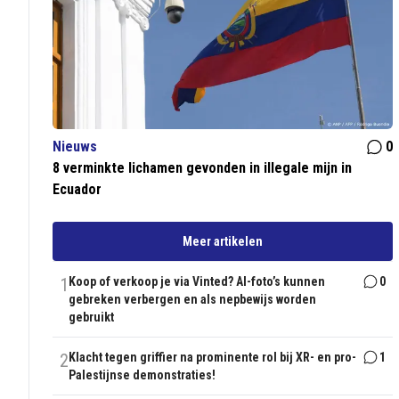
Nieuws
0
8 verminkte lichamen gevonden in illegale mijn in
Ecuador
Meer artikelen
1
Koop of verkoop je via Vinted? AI-foto’s kunnen
0
gebreken verbergen en als nepbewijs worden
gebruikt
2
Klacht tegen griffier na prominente rol bij XR- en pro-
1
Palestijnse demonstraties!