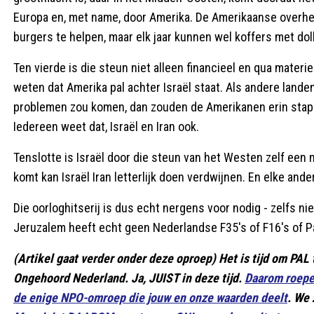
Europa en, met name, door Amerika. De Amerikaanse overhe
burgers te helpen, maar elk jaar kunnen wel koffers met dol
Ten vierde is die steun niet alleen financieel en qua materiee
weten dat Amerika pal achter Israël staat. Als andere landen
problemen zou komen, dan zouden de Amerikanen erin stapp
Iedereen weet dat, Israël en Iran ook.
Tenslotte is Israël door die steun van het Westen zelf een m
komt kan Israël Iran letterlijk doen verdwijnen. En elke and
Die oorloghitserij is dus echt nergens voor nodig - zelfs ni
Jeruzalem heeft echt geen Nederlandse F35's of F16's of Pa
(Artikel gaat verder onder deze oproep) Het is tijd om PAL 
Ongehoord Nederland. Ja, JUIST in deze tijd.
Daarom roepen
de enige NPO-omroep die jouw en onze waarden deelt
. We 