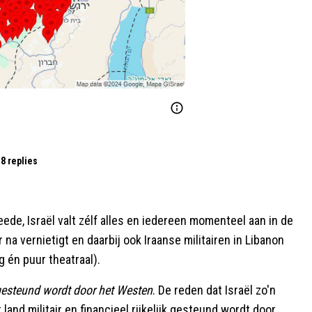
8 replies
eede, Israël valt zélf alles en iedereen momenteel aan in de
r na vernietigt en daarbij ook Iraanse militairen in Libanon
g én puur theatraal).
 gesteund wordt door het Westen
. De reden dat Israël zo'n
and militair en financieel rijkelijk gesteund wordt door