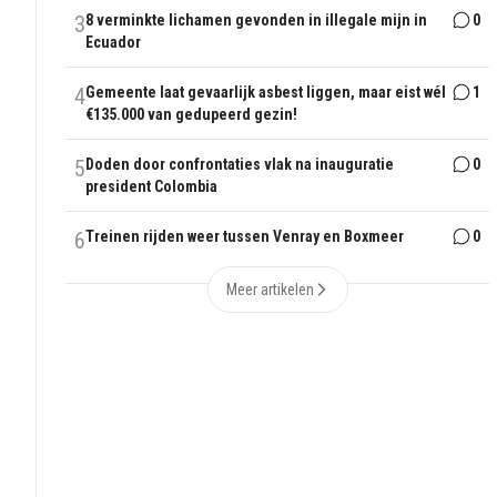
3
8 verminkte lichamen gevonden in illegale mijn in
0
Ecuador
4
Gemeente laat gevaarlijk asbest liggen, maar eist wél
1
€135.000 van gedupeerd gezin!
5
Doden door confrontaties vlak na inauguratie
0
president Colombia
6
Treinen rijden weer tussen Venray en Boxmeer
0
Meer artikelen