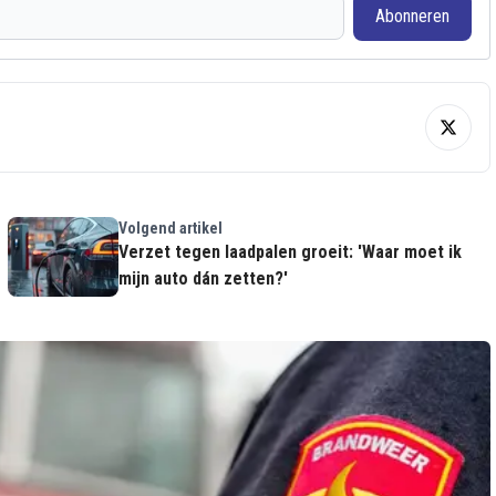
Abonneren
Volgend artikel
Verzet tegen laadpalen groeit: 'Waar moet ik
mijn auto dán zetten?'