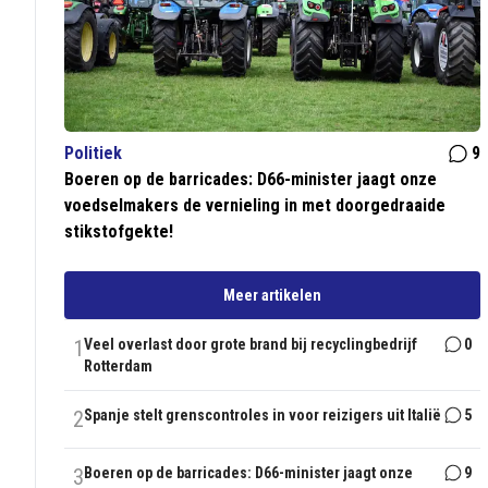
Politiek
9
Boeren op de barricades: D66-minister jaagt onze
voedselmakers de vernieling in met doorgedraaide
stikstofgekte!
Meer artikelen
1
Veel overlast door grote brand bij recyclingbedrijf
0
Rotterdam
2
Spanje stelt grenscontroles in voor reizigers uit Italië
5
3
Boeren op de barricades: D66-minister jaagt onze
9