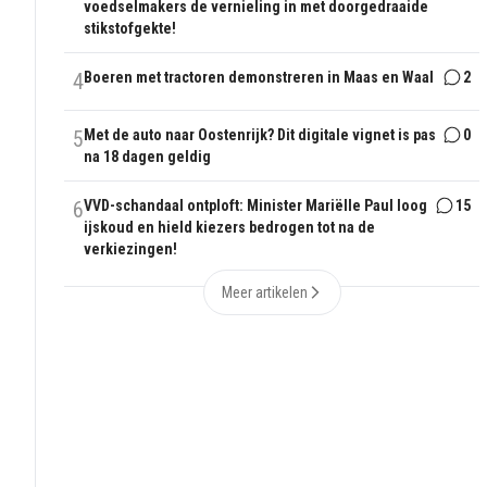
voedselmakers de vernieling in met doorgedraaide
stikstofgekte!
4
Boeren met tractoren demonstreren in Maas en Waal
2
5
Met de auto naar Oostenrijk? Dit digitale vignet is pas
0
na 18 dagen geldig
6
VVD-schandaal ontploft: Minister Mariëlle Paul loog
15
ijskoud en hield kiezers bedrogen tot na de
verkiezingen!
Meer artikelen