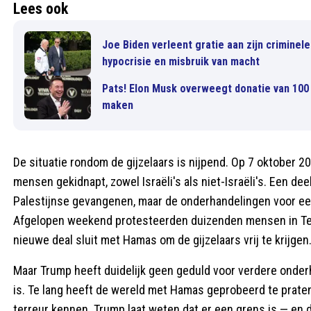
Lees ook
Joe Biden verleent gratie aan zijn criminel
hypocrisie en misbruik van macht
Pats! Elon Musk overweegt donatie van 100 
maken
De situatie rondom de gijzelaars is nijpend. Op 7 oktober 
mensen gekidnapt, zowel Israëli's als niet-Israëli's. Een dee
Palestijnse gevangenen, maar de onderhandelingen voor een n
Afgelopen weekend protesteerden duizenden mensen in Tel 
nieuwe deal sluit met Hamas om de gijzelaars vrij te krijgen
Maar Trump heeft duidelijk geen geduld voor verdere onderh
is. Te lang heeft de wereld met Hamas geprobeerd te praten,
terreur kennen. Trump laat weten dat er een grens is — en die 