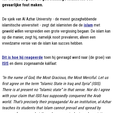
gevaarlijke fout maken.
De sjeik van Al Azhar University - de meest gezaghebbende
islamitische universiteit - zegt dat islamisten die de
islam
met
geweld willen verspreiden een grote vergissing begaan. De islam kan
op die manier, zegt hij, namelijk nooit prevaleren; alleen een
vreedzame versie van de islam kan succes hebben.
Dit is hoe hij reageerde
toen hij gevraagd werd naar (de groei) van
ISIS
en diens zogenaamde kalifaat:
"In the name of God, the Most Gracious, the Most Merciful. Let us
first agree on the term “Islamic State in Iraq and Syria” (ISIS).
There is at present no “Islamic state” in that sense. Nor do I agree
with your claim that ISIS has supposedly conquered the Arab
world. That’s precisely their propaganda! As an institution, al-Azhar
teaches its students that Islam cannot prevail and spread by