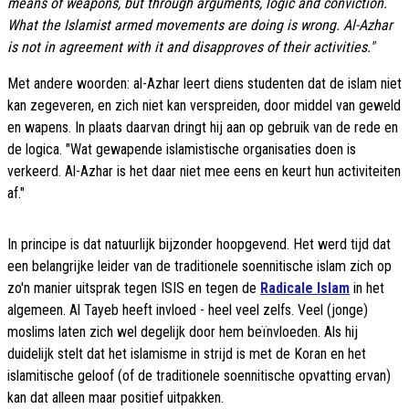
means of weapons, but through arguments, logic and conviction.
What the Islamist armed movements are doing is wrong. Al-Azhar
is not in agreement with it and disapproves of their activities."
Met andere woorden: al-Azhar leert diens studenten dat de islam niet
kan zegeveren, en zich niet kan verspreiden, door middel van geweld
en wapens. In plaats daarvan dringt hij aan op gebruik van de rede en
de logica. "Wat gewapende islamistische organisaties doen is
verkeerd. Al-Azhar is het daar niet mee eens en keurt hun activiteiten
af."
In principe is dat natuurlijk bijzonder hoopgevend. Het werd tijd dat
een belangrijke leider van de traditionele soennitische islam zich op
zo'n manier uitsprak tegen ISIS en tegen de
Radicale Islam
in het
algemeen. Al Tayeb heeft invloed - heel veel zelfs. Veel (jonge)
moslims laten zich wel degelijk door hem beïnvloeden. Als hij
duidelijk stelt dat het islamisme in strijd is met de Koran en het
islamitische geloof (of de traditionele soennitische opvatting ervan)
kan dat alleen maar positief uitpakken.