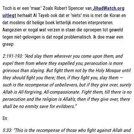
Toch is er een 'maar.' Zoals Robert Spencer van
JihadWatch.org
uitlegt
herhaalt Al Tayeb ook dat er 'niets' mis is met de Koran en
dat moslims dit heilige boek letterlijk moeten interpreteren.
Aangezien er nogal wat verzen in staan die oproepen tot geweld
tegen niet-gelovigen is dat nogal problematisch. Ik doe maar een
greep:
2:191-193: “And slay them wherever you come upon them, and
expel them from where they expelled you; persecution is more
grievous than slaying. But fight them not by the Holy Mosque until
they should fight you there; then, if they fight you, slay them —
such is the recompense of unbelievers, but if they give over, surely
Allah is All-forgiving, All-compassionate. Fight them, till there is no
persecution and the religion is Allah’s; then if they give over, there
shall be no enmity save for evildoers.”
En:
5:33: “This is the recompense of those who fight against Allah and