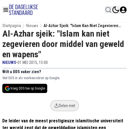
Startpagina
Nieuws
Al-Azhar Sjeik: "Islam Kan Niet Zegevieren
Al-Azhar sjeik: "Islam kan niet
Door Middel Van Geweld En Wapens"
zegevieren door middel van geweld
en wapens"
NIEUWS
•
01 MEI 2015, 15:00
Wilt u DDS vaker zien?
Stel DDS in als voorkeursbron op Google.
Voeg DDS toe op Google
Delen met
De leider van de meest prestigieuze islamitische universiteit
ter wereld zegt dat de gewelddadige islamisten een