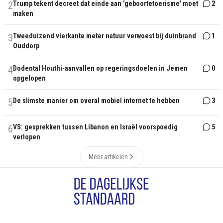
2
Trump tekent decreet dat einde aan 'geboortetoerisme' moet
2
maken
3
Tweeduizend vierkante meter natuur verwoest bij duinbrand
1
Ouddorp
4
Dodental Houthi-aanvallen op regeringsdoelen in Jemen
0
opgelopen
5
De slimste manier om overal mobiel internet te hebben
3
6
VS: gesprekken tussen Libanon en Israël voorspoedig
5
verlopen
Meer artikelen