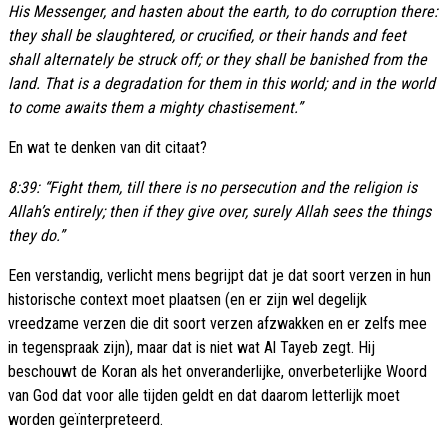
His Messenger, and hasten about the earth, to do corruption there:
they shall be slaughtered, or crucified, or their hands and feet
shall alternately be struck off; or they shall be banished from the
land. That is a degradation for them in this world; and in the world
to come awaits them a mighty chastisement.”
En wat te denken van dit citaat?
8:39: “Fight them, till there is no persecution and the religion is
Allah’s entirely; then if they give over, surely Allah sees the things
they do.”
Een verstandig, verlicht mens begrijpt dat je dat soort verzen in hun
historische context moet plaatsen (en er zijn wel degelijk
vreedzame verzen die dit soort verzen afzwakken en er zelfs mee
in tegenspraak zijn), maar dat is niet wat Al Tayeb zegt. Hij
beschouwt de Koran als het onveranderlijke, onverbeterlijke Woord
van God dat voor alle tijden geldt en dat daarom letterlijk moet
worden geïnterpreteerd.