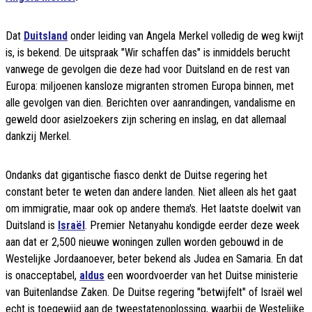
Dat
Duitsland
onder leiding van Angela Merkel volledig de weg kwijt
is, is bekend. De uitspraak "Wir schaffen das" is inmiddels berucht
vanwege de gevolgen die deze had voor Duitsland en de rest van
Europa: miljoenen kansloze migranten stromen Europa binnen, met
alle gevolgen van dien. Berichten over aanrandingen, vandalisme en
geweld door asielzoekers zijn schering en inslag, en dat allemaal
dankzij Merkel.
Ondanks dat gigantische fiasco denkt de Duitse regering het
constant beter te weten dan andere landen. Niet alleen als het gaat
om immigratie, maar ook op andere thema's. Het laatste doelwit van
Duitsland is
Israël
. Premier Netanyahu kondigde eerder deze week
aan dat er 2,500 nieuwe woningen zullen worden gebouwd in de
Westelijke Jordaanoever, beter bekend als Judea en Samaria. En dat
is onacceptabel,
aldus
een woordvoerder van het Duitse ministerie
van Buitenlandse Zaken. De Duitse regering "betwijfelt" of Israël wel
echt is toegewijd aan de tweestatenoplossing, waarbij de Westelijke