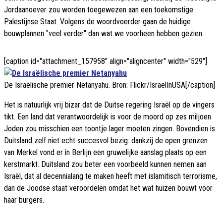
Jordaanoever zou worden toegewezen aan een toekomstige
Palestijnse Staat. Volgens de woordvoerder gaan de huidige
bouwplannen "veel verder" dan wat we voorheen hebben gezien.
[caption id="attachment_157958" align="aligncenter" width="529"]
De Israëlische premier Netanyahu. Bron: Flickr/IsraelInUSA[/caption]
Het is natuurlijk vrij bizar dat de Duitse regering Israël op de vingers
tikt. Een land dat verantwoordelijk is voor de moord op zes miljoen
Joden zou misschien een toontje lager moeten zingen. Bovendien is
Duitsland zelf niet echt succesvol bezig: dankzij de open grenzen
van Merkel vond er in Berlijn een gruwelijke aanslag plaats op een
kerstmarkt. Duitsland zou beter een voorbeeld kunnen nemen aan
Israël, dat al decennialang te maken heeft met islamitisch terrorisme,
dan de Joodse staat veroordelen omdat het wat huizen bouwt voor
haar burgers.