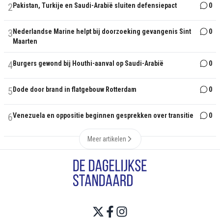
2
Pakistan, Turkije en Saudi-Arabië sluiten defensiepact
0
3
Nederlandse Marine helpt bij doorzoeking gevangenis Sint
0
Maarten
4
Burgers gewond bij Houthi-aanval op Saudi-Arabië
0
5
Dode door brand in flatgebouw Rotterdam
0
6
Venezuela en oppositie beginnen gesprekken over transitie
0
Meer artikelen