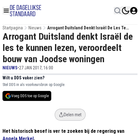
Startpagina
Nieuws
Arrogant Duitsland Denkt Israël De Les Te
Arrogant Duitsland denkt Israël de
Kunnen Lezen, Veroordeelt Bouw Van Joodse
Woningen
les te kunnen lezen, veroordeelt
bouw van Joodse woningen
NIEUWS
•
27 JAN 2017, 16:00
Wilt u DDS vaker zien?
Stel DDS in als voorkeursbron op Google.
Voeg DDS toe op Google
Delen met
Het historisch besef is ver te zoeken bij de regering van
Angela Merkel
.