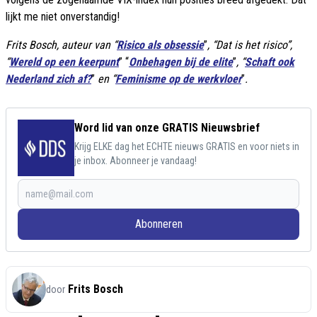
lijkt me niet onverstandig!
Frits Bosch, auteur van “
Risico als obsessie
”
, “Dat is het risico”,
“
Wereld op een keerpunt
” “
Onbehagen bij de elite
”
, “
Schaft ook
Nederland zich af?
”
en “
Feminisme op de werkvloer
”
.
Word lid van onze GRATIS Nieuwsbrief
Krijg ELKE dag het ECHTE nieuws GRATIS en voor niets in
je inbox. Abonneer je vandaag!
Abonneren
Frits Bosch
door