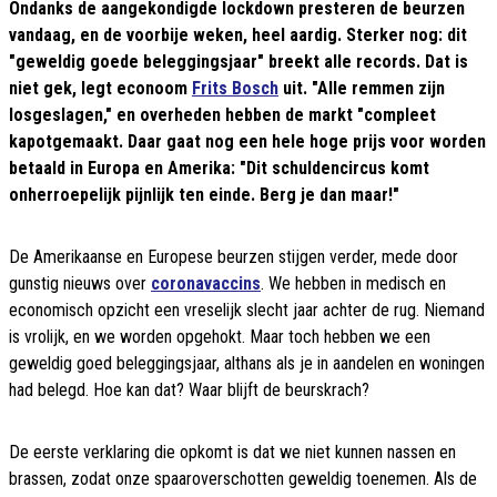
Ondanks de aangekondigde lockdown presteren de beurzen
vandaag, en de voorbije weken, heel aardig. Sterker nog: dit
"geweldig goede beleggingsjaar" breekt alle records. Dat is
niet gek, legt econoom
Frits Bosch
uit. "Alle remmen zijn
losgeslagen," en overheden hebben de markt "compleet
kapotgemaakt. Daar gaat nog een hele hoge prijs voor worden
betaald in Europa en Amerika: "Dit schuldencircus komt
onherroepelijk pijnlijk ten einde. Berg je dan maar!"
De Amerikaanse en Europese beurzen stijgen verder, mede door
gunstig nieuws over
coronavaccins
. We hebben in medisch en
economisch opzicht een vreselijk slecht jaar achter de rug. Niemand
is vrolijk, en we worden opgehokt. Maar toch hebben we een
geweldig goed beleggingsjaar, althans als je in aandelen en woningen
had belegd. Hoe kan dat? Waar blijft de beurskrach?
De eerste verklaring die opkomt is dat we niet kunnen nassen en
brassen, zodat onze spaaroverschotten geweldig toenemen. Als de