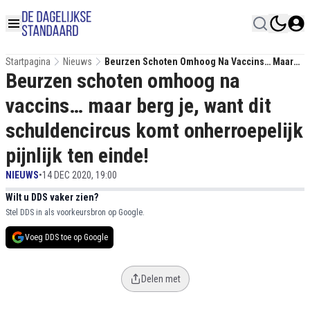
Startpagina
Nieuws
Beurzen Schoten Omhoog Na Vaccins… Maar
Beurzen schoten omhoog na
Berg Je, Want Dit Schuldencircus Komt
Onherroepelijk Pijnlijk Ten Einde!
vaccins… maar berg je, want dit
schuldencircus komt onherroepelijk
pijnlijk ten einde!
NIEUWS
•
14 DEC 2020, 19:00
Wilt u DDS vaker zien?
Stel DDS in als voorkeursbron op Google.
Voeg DDS toe op Google
Delen met