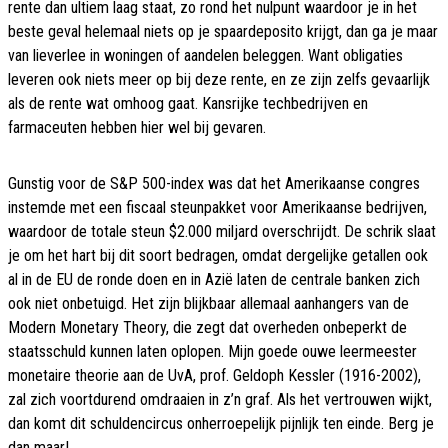
rente dan ultiem laag staat, zo rond het nulpunt waardoor je in het
beste geval helemaal niets op je spaardeposito krijgt, dan ga je maar
van lieverlee in woningen of aandelen beleggen. Want obligaties
leveren ook niets meer op bij deze rente, en ze zijn zelfs gevaarlijk
als de rente wat omhoog gaat. Kansrijke techbedrijven en
farmaceuten hebben hier wel bij gevaren.
Gunstig voor de S&P 500-index was dat het Amerikaanse congres
instemde met een fiscaal steunpakket voor Amerikaanse bedrijven,
waardoor de totale steun $2.000 miljard overschrijdt. De schrik slaat
je om het hart bij dit soort bedragen, omdat dergelijke getallen ook
al in de EU de ronde doen en in Azië laten de centrale banken zich
ook niet onbetuigd. Het zijn blijkbaar allemaal aanhangers van de
Modern Monetary Theory, die zegt dat overheden onbeperkt de
staatsschuld kunnen laten oplopen. Mijn goede ouwe leermeester
monetaire theorie aan de UvA, prof. Geldoph Kessler (1916-2002),
zal zich voortdurend omdraaien in z’n graf. Als het vertrouwen wijkt,
dan komt dit schuldencircus onherroepelijk pijnlijk ten einde. Berg je
dan maar!