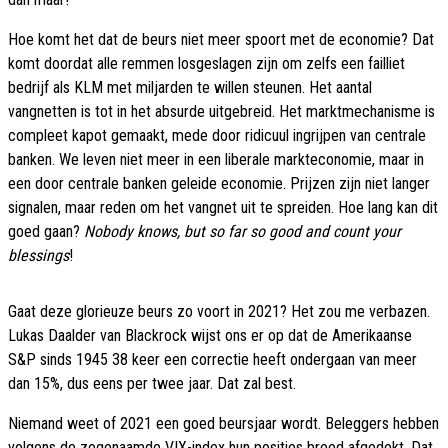
Hoe komt het dat de beurs niet meer spoort met de economie? Dat
komt doordat alle remmen losgeslagen zijn om zelfs een failliet
bedrijf als KLM met miljarden te willen steunen. Het aantal
vangnetten is tot in het absurde uitgebreid. Het marktmechanisme is
compleet kapot gemaakt, mede door ridicuul ingrijpen van centrale
banken. We leven niet meer in een liberale markteconomie, maar in
een door centrale banken geleide economie. Prijzen zijn niet langer
signalen, maar reden om het vangnet uit te spreiden. Hoe lang kan dit
goed gaan?
Nobody knows, but so far so good and count your
blessings
!
Gaat deze glorieuze beurs zo voort in 2021? Het zou me verbazen.
Lukas Daalder van Blackrock wijst ons er op dat de Amerikaanse
S&P sinds 1945 38 keer een correctie heeft ondergaan van meer
dan 15%, dus eens per twee jaar. Dat zal best.
Niemand weet of 2021 een goed beursjaar wordt. Beleggers hebben
volgens de zogenaamde VIX-index hun posities breed afgedekt. Dat