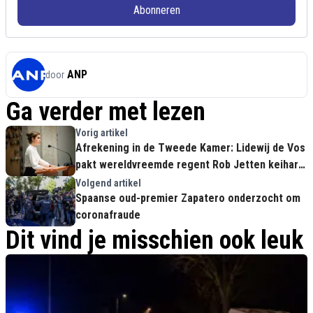
Abonneren
ANP
door
Ga verder met lezen
Vorig artikel
Afrekening in de Tweede Kamer: Lidewij de Vos
pakt wereldvreemde regent Rob Jetten keihard
aan om negeren van bezorgde burgers
Volgend artikel
Spaanse oud-premier Zapatero onderzocht om
coronafraude
Dit vind je misschien ook leuk