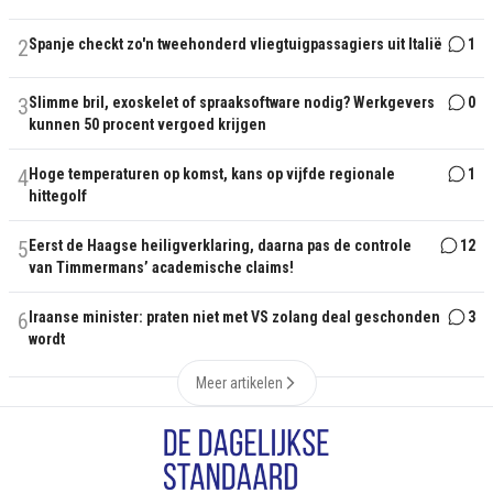
2
Spanje checkt zo'n tweehonderd vliegtuigpassagiers uit Italië
1
3
Slimme bril, exoskelet of spraaksoftware nodig? Werkgevers
0
kunnen 50 procent vergoed krijgen
4
Hoge temperaturen op komst, kans op vijfde regionale
1
hittegolf
5
Eerst de Haagse heiligverklaring, daarna pas de controle
12
van Timmermans’ academische claims!
6
Iraanse minister: praten niet met VS zolang deal geschonden
3
wordt
Meer artikelen