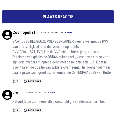
PLAATS REACTIE
Cosmopoliet
10 november 2025 om 11:34
+
55294
GAAT DEZE RELIGEUZE VOLKSVERLAKKER ineens wel met de PVV
aan tafel,,,,, kijk uit naar de formatie op rechts
PVV, CDA, JA21, FVD, kan de VVD niet achterblijven, staan de
fascisten van grlinks en DDR66 buitenspel,,, kiest Jette eieren voor
zijn geld, Wilders minpressident, met de belofte aan JETTE dat hij
over 4 jaren de positie van Wilders overneemt,,, tis koehandel maar
daar zijn we toch goed in,, remember de GEITENPAADJES van Rutte
3
+
Antwoord
dre
10 november 2025 om 11:19
+
12108
Natuurlijk: de dominees altijd onschuldig, verraderratten zijn het !
7
+
Antwoord