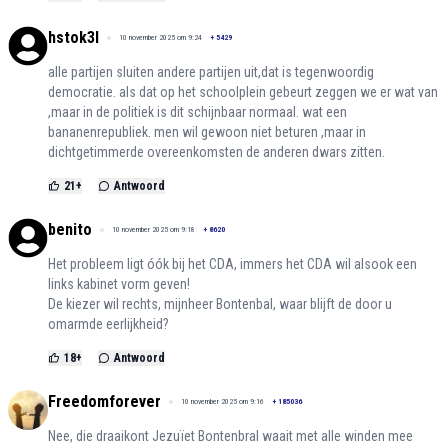
hstok3l
10 november 2025 om 9:24
+
5429
alle partijen sluiten andere partijen uit,dat is tegenwoordig
democratie. als dat op het schoolplein gebeurt zeggen we er wat van
,maar in de politiek is dit schijnbaar normaal. wat een
bananenrepubliek. men wil gewoon niet beturen ,maar in
dichtgetimmerde overeenkomsten de anderen dwars zitten.
21
+
Antwoord
benito
10 november 2025 om 9:18
+
8620
Het probleem ligt óók bij het CDA, immers het CDA wil alsook een
links kabinet vorm geven!
De kiezer wil rechts, mijnheer Bontenbal, waar blijft de door u
omarmde eerlijkheid?
18
+
Antwoord
Freedomforever
10 november 2025 om 9:16
+
185036
Nee, die draaikont Jezuïet Bontenbral waait met alle winden mee