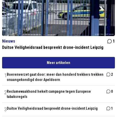
Nieuws
1
Duitse Veiligheidsraad bespreekt drone-incident Leipzig
Meer artikelen
1
Boerenverzet gaat door: meer dan honderd trekkers trekken
2
onaangekondigd door Apeldoorn
2
Reclamewaakhond hekelt campagne tegen Europese
0
tabaksregels
3
Duitse Veiligheidsraad bespreekt drone-incident Leipzig
1