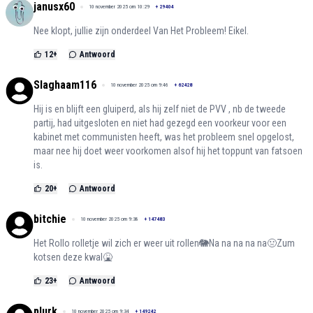
janusx60
10 november 2025 om 10:29
+
29404
Nee klopt, jullie zijn onderdeel Van Het Probleem! Eikel.
12
+
Antwoord
Slaghaam116
10 november 2025 om 9:46
+
62428
Hij is en blijft een gluiperd, als hij zelf niet de PVV , nb de tweede
partij, had uitgesloten en niet had gezegd een voorkeur voor een
kabinet met communisten heeft, was het probleem snel opgelost,
maar nee hij doet weer voorkomen alsof hij het toppunt van fatsoen
is.
20
+
Antwoord
bitchie
10 november 2025 om 9:38
+
147483
Het Rollo rolletje wil zich er weer uit rollen🐘Na na na na na🤢Zum
kotsen deze kwal🤮
23
+
Antwoord
plurk
10 november 2025 om 9:34
+
149242