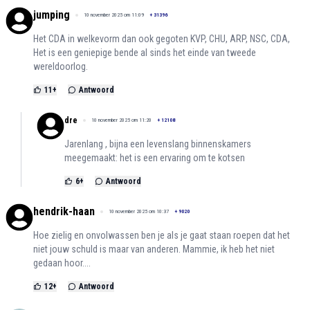
jumping
10 november 2025 om 11:09
+
31396
Het CDA in welkevorm dan ook gegoten KVP, CHU, ARP, NSC, CDA,
Het is een geniepige bende al sinds het einde van tweede
wereldoorlog.
11
+
Antwoord
dre
10 november 2025 om 11:20
+
12108
Jarenlang , bijna een levenslang binnenskamers
meegemaakt: het is een ervaring om te kotsen
6
+
Antwoord
hendrik-haan
10 november 2025 om 10:37
+
9020
Hoe zielig en onvolwassen ben je als je gaat staan roepen dat het
niet jouw schuld is maar van anderen. Mammie, ik heb het niet
gedaan hoor....
12
+
Antwoord