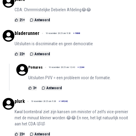
CDA: Chrrrrrrristelijke Debielen Afdeling😂😂
21
+
Antwoord
bladerunner
10 november 2025 om 9:30
+
9868
Uitsluiten is discriminatie en geen democratie
22
+
Antwoord
Pomares
10 november 2025 om 12:43
+
2244
Uitsluiten PVV = een probleem voor de formatie.
3
+
Antwoord
plurk
10 november 2025 om 9:30
+
149242
Kwal bontenbral ziet zijn kansen om minister of zelfs vice-premier
met de minuut kleiner worden 😂😂 En nee, het ligt natuurlijk nooit
aan het CDA 🤣🤣
23
+
Antwoord