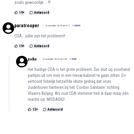
zoals gewoonlijk.....!!!
19
+
Antwoord
paratrooper
10 november 2025 om 9:11
+
20070
CDA....jullie zijn het probleem!!
19
+
Antwoord
polka
10 november 2025 om 9:40
+
3949
Het huidige CDA is het grote probleem. Die sluit op voorhand
partijen uit om mee in een nieuw kabinet te gaan zitten. En
vertoont feitelijk hetzelfde idiote gedrag dat onze
zuiderburen hanteren bij het 'Cordon Sanitaire' richting
Vlaams Belang. Als oud CDA-stemmer heb ik daar maar één
reactie op: MISDADIG!
15
+
Antwoord