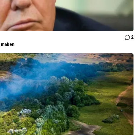
2
t maken