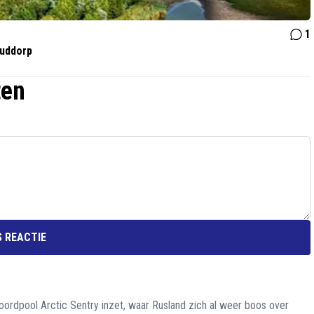
1
Ouddorp
ten
 REACTIE
rdpool Arctic Sentry inzet, waar Rusland zich al weer boos over