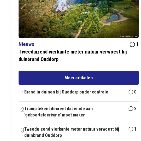
Nieuws
1
Tweeduizend vierkante meter natuur verwoest bij
duinbrand Ouddorp
Meer artikelen
1
Brand in duinen bij Ouddorp onder controle
0
2
Trump tekent decreet dat einde aan
2
'geboortetoerisme' moet maken
3
Tweeduizend vierkante meter natuur verwoest bij
1
duinbrand Ouddorp