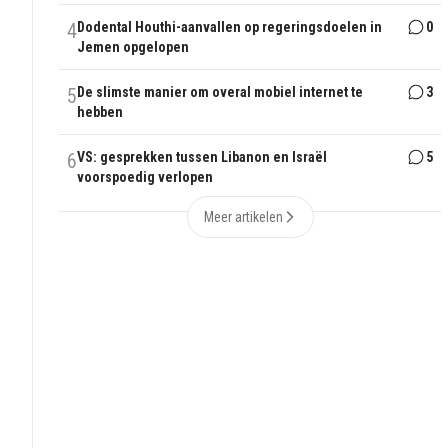
4
Dodental Houthi-aanvallen op regeringsdoelen in
0
Jemen opgelopen
5
De slimste manier om overal mobiel internet te
3
hebben
6
VS: gesprekken tussen Libanon en Israël
5
voorspoedig verlopen
Meer artikelen