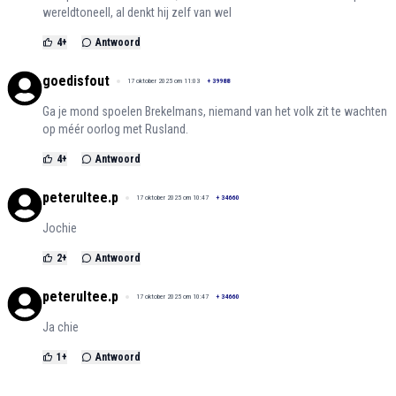
wereldtoneell, al denkt hij zelf van wel
4
+
Antwoord
goedisfout
17 oktober 2025 om 11:03
+
39988
Ga je mond spoelen Brekelmans, niemand van het volk zit te wachten
op méér oorlog met Rusland.
4
+
Antwoord
peterultee.p
17 oktober 2025 om 10:47
+
34660
Jochie
2
+
Antwoord
peterultee.p
17 oktober 2025 om 10:47
+
34660
Ja chie
1
+
Antwoord