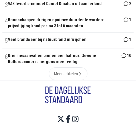
3
VAE levert crimineel Daniel Kinahan uit aan Ierland
2
4
Boodschappen dreigen opnieuw duurder te worden:
1
prijsstijging komt pas na 3 tot 6 maanden
5
Veel brandweer bij natuurbrand in Wijchen
1
6
Drie mesaanvallen binnen een halfuur: Gewone
10
Rotterdammer is nergens meer veilig
Meer artikelen