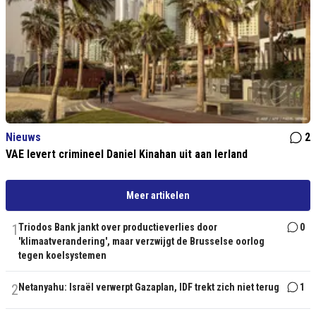
Nieuws
2
VAE levert crimineel Daniel Kinahan uit aan Ierland
Meer artikelen
1
Triodos Bank jankt over productieverlies door
0
'klimaatverandering', maar verzwijgt de Brusselse oorlog
tegen koelsystemen
2
Netanyahu: Israël verwerpt Gazaplan, IDF trekt zich niet terug
1