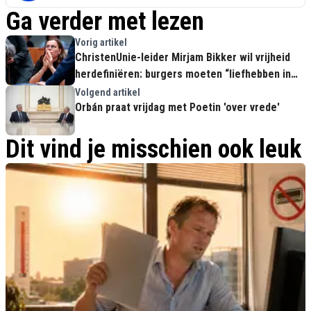
Ga verder met lezen
Vorig artikel
ChristenUnie-leider Mirjam Bikker wil vrijheid
herdefiniëren: burgers moeten “liefhebben in
plaats van denken”
Volgend artikel
Orbán praat vrijdag met Poetin 'over vrede'
Dit vind je misschien ook leuk