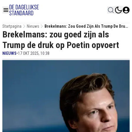
Startpagina
Nieuws
Brekelmans: Zou Goed Zijn Als Trump De Druk
Brekelmans: zou goed zijn als
Op Poetin Opvoert
Trump de druk op Poetin opvoert
NIEUWS
•
17 OKT 2025, 10:38