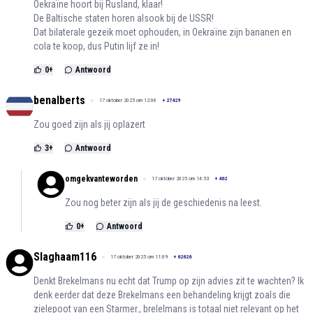
Oekraïne hoort bij Rusland, klaar!
De Baltische staten horen alsook bij de USSR!
Dat bilaterale gezeik moet ophouden, in Oekraïne zijn bananen en
cola te koop, dus Putin lijf ze in!
0
+
Antwoord
benalberts
17 oktober 2025 om 12:06
+
27429
Zou goed zijn als jij oplazert
3
+
Antwoord
omgekvanteworden
17 oktober 2025 om 14:53
+
462
Zou nog beter zijn als jij de geschiedenis na leest.
0
+
Antwoord
Slaghaam116
17 oktober 2025 om 11:09
+
62626
Denkt Brekelmans nu echt dat Trump op zijn advies zit te wachten? Ik
denk eerder dat deze Brekelmans een behandeling krijgt zoals die
zielepoot van een Starmer., brelelmans is totaal niet relevant op het