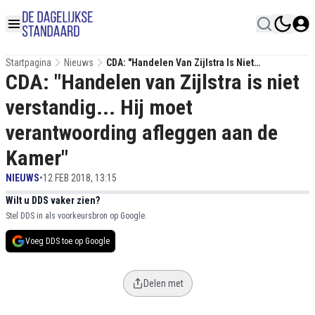
Startpagina
Nieuws
CDA: "Handelen Van Zijlstra Is Niet
CDA: "Handelen van Zijlstra is niet
Verstandig... Hij Moet Verantwoording
Afleggen Aan De Kamer"
verstandig... Hij moet
verantwoording afleggen aan de
Kamer"
NIEUWS
•
12 FEB 2018, 13:15
Wilt u DDS vaker zien?
Stel DDS in als voorkeursbron op Google.
Voeg DDS toe op Google
Delen met