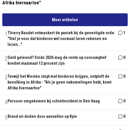
Afrika hiernaartoe"
Meer artikelen
1
Thierry Baudet ontmaskert de paniek bij de gevestigde orde:
1
"Stel je voor dat kinderen wél normaal leren rekenen en
lezen..."
2
Geld geleend? Sinds 2026 mag de rente op consumptief
0
krediet maximaal 12 procent zijn
3
Terwijl het Westen stopt met kinderen krijgen, ontploft de
0
bevolking in Afrika - "Als je geen nakomelingen hebt, komt
Afrika hiernaartoe"
4
Persoon omgekomen bij schietincident in Den Haag
0
5
Brand en doden door aanvallen op Kyiv
0