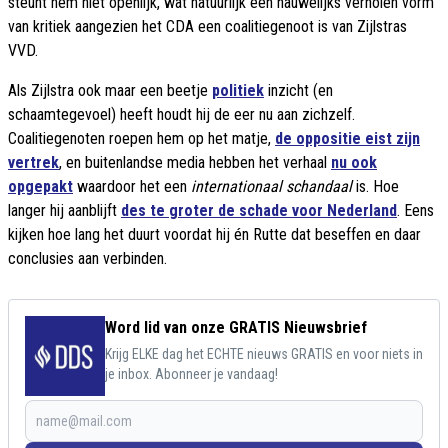
steunt hem niet openlijk, wat natuurlijk een nauwelijks verholen vorm
van kritiek aangezien het CDA een coalitiegenoot is van Zijlstras
VVD.
Als Zijlstra ook maar een beetje
politiek
inzicht (en
schaamtegevoel) heeft houdt hij de eer nu aan zichzelf.
Coalitiegenoten roepen hem op het matje,
de oppositie eist zijn
vertrek
, en buitenlandse media hebben het verhaal
nu ook
opgepakt
waardoor het een
internationaal schandaal
is. Hoe
langer hij aanblijft
des te groter de schade voor Nederland
. Eens
kijken hoe lang het duurt voordat hij én Rutte dat beseffen en daar
conclusies aan verbinden.
Word lid van onze GRATIS Nieuwsbrief
Krijg ELKE dag het ECHTE nieuws GRATIS en voor niets in
je inbox. Abonneer je vandaag!